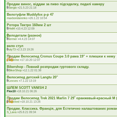
к
Продам винос, віддам за пиво підседелку, педалі камеру
л
Sergio
»21.5.23 21:18
а
В
д
к
Велотуфли Muddyfox р-р 47
е
л
maxbondarenko
»26.1.22 10:54
н
а
н
д
Ротора Тектро 160мм 2 шт
я
е
Hell4
»10.4.23 12:09
н
В
н
к
Велодетали (разное)
я
л
termer
»4.4.23 14:07
а
В
д
к
вело стул
е
л
uty73
»2.3.23 19:26
н
а
В
н
д
к
Продам Велосипед Cronus Coupe 3.0 рама 19" + плюшки к нему
я
е
л
Catherine
»17.10.20 12:07
н
а
н
д
Bikershop - Повний розпродаж гуртового складу.
я
е
BikerShop
»12.1.22 01:38
н
В
н
к
Велосипед детский Langtu 20"
я
л
Lexses
»7.1.22 13:19
а
В
д
к
ШЛЕМ SCOTT VANISH 2
е
л
Flex10
»18.10.21 06:26
н
а
н
д
Продам Велосипед Trek 2021 Marlin 7 29˝ оранжевый-красный M (1
я
е
Swicked
»18.10.21 13:26
н
В
н
к
Продам. Классика. Франція, для Естетично налаштованих роман
я
л
S_Lava
»25.8.21 09:34
а
д