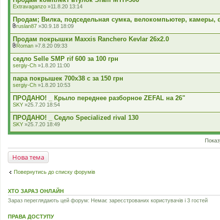
Extravaganzo
»11.8.20 13:14
Продам; Вилка, подседельная сумка, велокомпьютер, камеры,
ruslan87
»30.9.18 18:09
В
к
Продам покрышки Maxxis Ranchero Kevlar 26x2.0
л
Roman
»7.8.20 09:33
а
В
д
к
седло Selle SMP rif 600 за 100 грн
е
л
sergiy-Ch
»1.8.20 11:00
н
а
н
д
пара покрышек 700х38 с за 150 грн
я
е
sergiy-Ch
»1.8.20 10:53
н
н
ПРОДАНО! _ Крыло переднее разборное ZEFAL на 26"
я
SKY
»25.7.20 18:54
ПРОДАНО! _ Седло Specialized rival 130
SKY
»25.7.20 18:49
Показ
Нова тема
Повернутись до списку форумів
ХТО ЗАРАЗ ОНЛАЙН
Зараз переглядають цей форум: Немає зареєстрованих користувачів і 3 гостей
ПРАВА ДОСТУПУ