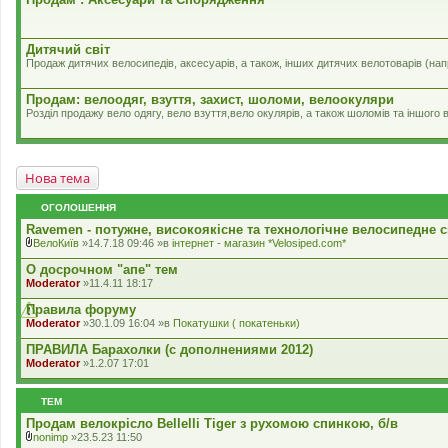
Дитячий світ
Продаж дитячих велосипедів, аксесуарів, а також, інших дитячих велотоварів (на
Продам: велоодяг, взуття, захист, шоломи, велоокуляри
Розділ продажу вело одягу, вело взуття,вело окулярів, а також шоломів та іншого 
Нова тема
ОГОЛОШЕННЯ
Ravemen - потужне, високоякісне та технологічне велосипедне с
ВелоКиїв
»14.7.18 09:46 »в
iнтернет - магазин *Velosiped.com*
В
к
О досрочном "апе" тем
л
Moderator
»11.4.11 18:17
а
д
Правила форуму
е
Moderator
»30.1.09 16:04 »в
Покатушки ( покатеньки)
н
н
ПРАВИЛА Барахолки (с дополнениями 2012)
я
Moderator
»1.2.07 17:01
ТЕМ
Продам велокрісло Bellelli Tiger з рухомою спинкою, б/в
nonimp
»23.5.23 11:50
В