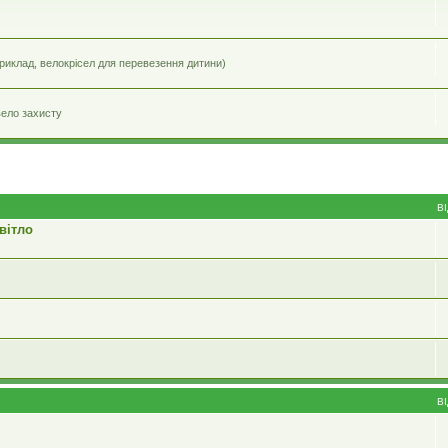
приклад, велокрісел для перевезення дитини)
вело захисту
В
вітло
В