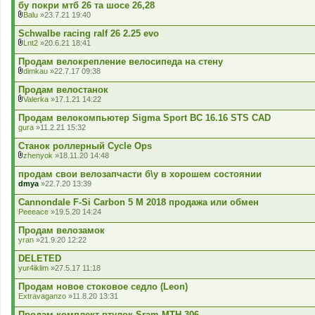
бу покри мтб 26 та шосе 26,28
е
Balu
»23.7.21 19:40
н
В
н
к
Schwalbe racing ralf 26 2.25 evo
я
л
Lnt2
»20.6.21 18:41
а
В
д
к
Продам велокрепление велосипеда на стену
е
л
dimkau
»22.7.17 09:38
н
а
В
н
д
к
Продам велостанок
я
е
л
Valerka
»17.1.21 14:22
н
а
В
н
д
к
Продам велокомпьютер Sigma Sport BC 16.16 STS CAD
я
е
л
gura
»11.2.21 15:32
н
а
н
д
Станок роллерный Cycle Ops
я
е
zhenyok
»18.11.20 14:48
н
В
н
к
продам свои велозапчасти б\у в хорошем состоянии
я
л
dmya
»22.7.20 13:39
а
д
Cannondale F-Si Carbon 5 M 2018 продажа или обмен
е
Peeeace
»19.5.20 14:24
н
н
Продам велозамок
я
yran
»21.9.20 12:22
DELETED
yur4iklim
»27.5.17 11:18
Продам новое стоковое седло (Leon)
Extravaganzo
»11.8.20 13:31
Продам комплект втулок Sram MTH-306