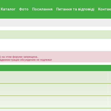
Каталог
Фото
Посилання
Питання та вiдповiдi
Контак
а) на этом форуме запрещена..
 администрации обсуждению не подлежат