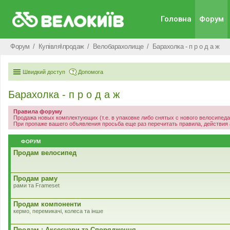
Головна
Форум
Форум
Купівля\продаж
Велобарахолище
Барахолка - п р о д а ж
Швидкий доступ
Допомога
Барахолка - п р о д а ж
Правила форуму
Продажа новых комплектующих (т.е. в упаковке либо снятых с нового велосипед
При пропаже вашего объявления просьба еще раз перечитать правила, действия
ФОРУМ
Продам велосипед
Продам раму
рами та Frameset
Продам компоненти
кермо, перемикачі, колеса та інше
Продам : Аксесуари та Спорядження