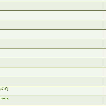
7.5˝)
тиків.