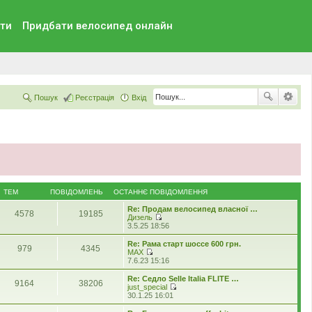
ти
Придбати велосипед онлайн
Пошук
Реєстрація
Вхід
ТЕМ
ПОВІДОМЛЕНЬ
ОСТАННЄ ПОВІДОМЛЕННЯ
Re: Продам велосипед власної …
4578
19185
Дизель
П
3.5.25 18:56
е
р
Re: Рама старт шоссе 600 грн.
979
4345
е
MAX
г
П
7.6.23 15:16
л
е
я
р
Re: Седло Selle Italia FLITE …
9164
38206
н
е
just_special
у
г
П
30.1.25 16:01
т
л
е
и
я
р