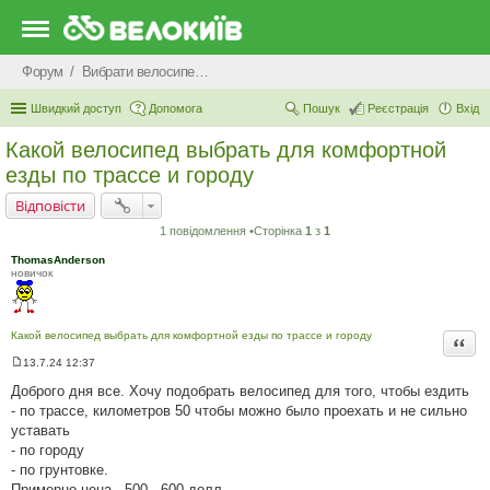
Форум
Вибрати велосипед - як купити велосипед: дитячий, гірський, жіночий, міський
Швидкий доступ
Допомога
Пошук
Реєстрація
Вхід
Какой велосипед выбрать для комфортной
езды по трассе и городу
Відповісти
1 повідомлення •Сторінка
1
з
1
ThomasAnderson
новичок
Какой велосипед выбрать для комфортной езды по трассе и городу
Цита
13.7.24 12:37
П
о
Доброго дня все. Хочу подобрать велосипед для того, чтобы ездить
в
- по трассе, километров 50 чтобы можно было проехать и не сильно
і
д
уставать
о
- по городу
м
л
- по грунтовке.
е
Примерно цена - 500 - 600 долл.