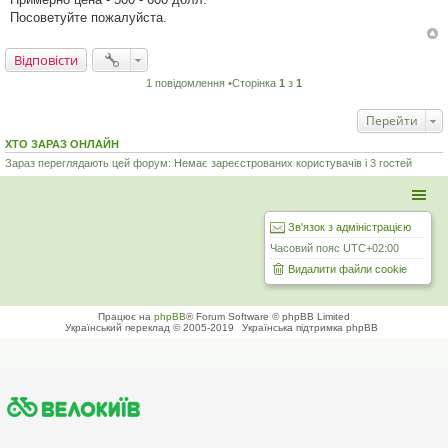
н
н
Посоветуйте пожалуйста.
я
Відповісти
1 повідомлення •Сторінка
1
з
1
Перейти
ХТО ЗАРАЗ ОНЛАЙН
Зараз переглядають цей форум: Немає зареєстрованих користувачів і 3 гостей
Зв'язок з адміністрацією
Часовий пояс
UTC+02:00
Видалити файли cookie
Працює на
phpBB
® Forum Software © phpBB Limited
Український переклад © 2005-2019
Українська підтримка phpBB