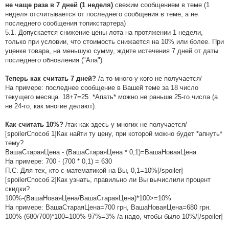
не чаще раза в 7 дней (1 неделя)
свежим сообщением в теме (1
неделя отсчитывается от последнего сообщения в теме, а не
последнего сообщения топикстартера)
5.1. Допускается снижение цены лота на протяжении 1 недели,
только при условии, что стоимость снижается на 10% или более. При
уценке товара, на меньшую сумму, ждите истечения 7 дней от даты
последнего обновления ("Апа")
Теперь как считать 7 дней?
/а то много у кого не получается/
На примере: последнее сообщение в Вашей теме за 18 число
текущего месяца. 18+7=25. *Апать* можно не раньше 25-го числа (а
не 24-го, как многие делают).
Как считать 10%?
/так как здесь у многих не получается/
[spoilerСпособ 1]Как найти ту цену, при которой можно будет *апнуть*
тему?
ВашаСтараяЦена - (ВашаСтараяЦена * 0,1)=ВашаНоваяЦена
На примере: 700 - (700 * 0,1) = 630
П.С. Для тех, кто с математикой на Вы, 0,1=10%[/spoiler]
[spoilerСпособ 2]Как узнать, правильно ли Вы вычислили процент
скидки?
100%-(ВашаНоваяЦена/ВашаСтараяЦена)*100>=10%
На примере: ВашаСтараяЦена=700 грн, ВашаНоваяЦена=680 грн.
100%-(680/700)*100=100%-97%=3% /а надо, чтобы было 10%/[/spoiler]