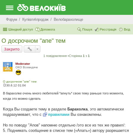
Форум
Купівля\продаж
Велобарахолище
Швидкий доступ
Допомога
Пошук
Реєстрація
Вхід
О досрочном "апе" тем
Закрито
1 повідомлення •Сторінка
1
з
1
Moderator
ОКО Всевидяче
О досрочном "апе" тем
30.6.12 01:04
П
о
В барахолке очень много любителей *апнуть* свою тему раньше того момента,
в
когда это можно сделать
і
д
о
Когда Вы создаете тему в разделе
Барахолка
, это автоматически
м
л
подразумевает, что с
правилами
Вы ознакомлены.
е
н
н
Но по поводу "Апов" напомню отдельно /это все из тех же правил/:
я
5. Поднимать сообщение в списке тем («Апать») автору разрешается