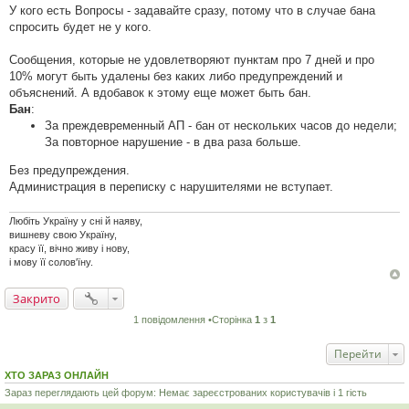
У кого есть Вопросы - задавайте сразу, потому что в случае бана
спросить будет не у кого.
Сообщения, которые не удовлетворяют пунктам про 7 дней и про
10% могут быть удалены без каких либо предупреждений и
объяснений. А вдобавок к этому еще может быть бан.
Бан
:
За преждевременный АП - бан от нескольких часов до недели;
За повторное нарушение - в два раза больше.
Без предупреждения.
Администрация в переписку с нарушителями не вступает.
Любіть Україну у сні й наяву,
вишневу свою Україну,
красу її, вічно живу і нову,
і мову її солов'їну.
Закрито
1 повідомлення •Сторінка
1
з
1
Перейти
ХТО ЗАРАЗ ОНЛАЙН
Зараз переглядають цей форум: Немає зареєстрованих користувачів і 1 гість