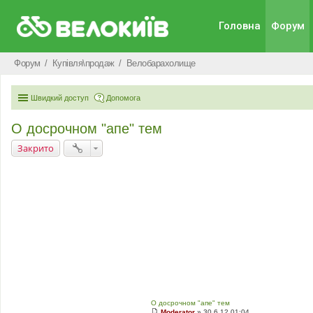
Головна
Форум
Форум
Купівля\продаж
Велобарахолище
Швидкий доступ
Допомога
О досрочном "апе" тем
Закрито
О досрочном "апе" тем
Moderator
»
30.6.12 01:04