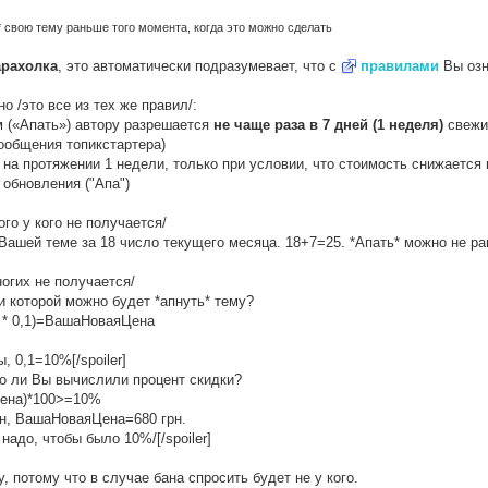
* свою тему раньше того момента, когда это можно сделать
арахолка
, это автоматически подразумевает, что с
правилами
Вы озн
о /это все из тех же правил/:
м («Апать») автору разрешается
не чаще раза в 7 дней (1 неделя)
свежим
ообщения топикстартера)
 на протяжении 1 недели, только при условии, что стоимость снижается
 обновления ("Апа")
ого у кого не получается/
ашей теме за 18 число текущего месяца. 18+7=25. *Апать* можно не рань
ногих не получается/
при которой можно будет *апнуть* тему?
 * 0,1)=ВашаНоваяЦена
, 0,1=10%[/spoiler]
ьно ли Вы вычислили процент скидки?
ена)*100>=10%
н, ВашаНоваяЦена=680 грн.
адо, чтобы было 10%/[/spoiler]
у, потому что в случае бана спросить будет не у кого.