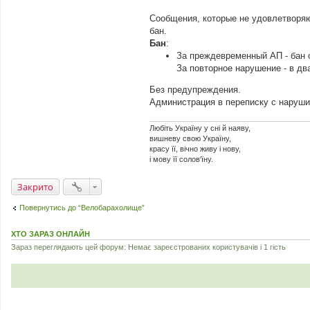
Сообщения, которые не удовлетворяю
бан.
Бан
:
За преждевременный АП - бан о
За повторное нарушение - в дв
Без предупреждения.
Администрация в переписку с наруши
Любіть Україну у сні й наяву,
вишневу свою Україну,
красу її, вічно живу і нову,
і мову її солов'їну.
Закрито
Повернутись до “Велобарахолище”
ХТО ЗАРАЗ ОНЛАЙН
Зараз переглядають цей форум: Немає зареєстрованих користувачів і 1 гість