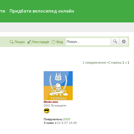
ти
Придбати велосипед онлайн
Пошук
Реєстрація
Вхід
1 повідомлення •Сторінка
1
з
1
Moderator
ОКО Всевидяче
Повідомлень:
2005
З нами з:
22.6.07 16:46