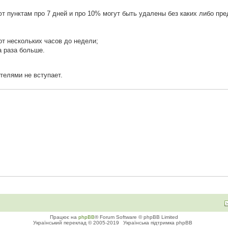
т пунктам про 7 дней и про 10% могут быть удалены без каких либо пр
т нескольких часов до недели;
а раза больше.
телями не вступает.
Працює на
phpBB
® Forum Software © phpBB Limited
Український переклад © 2005-2019
Українська підтримка phpBB