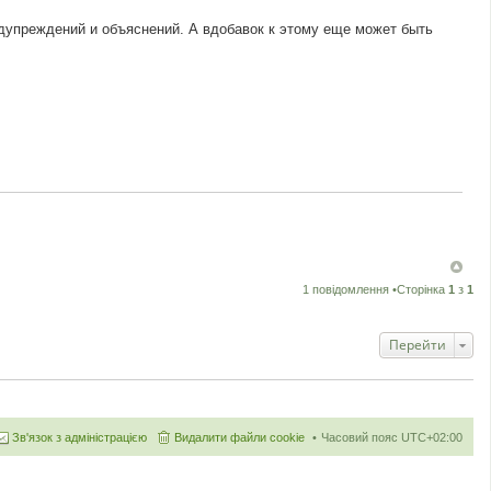
едупреждений и объяснений. А вдобавок к этому еще может быть
1 повідомлення •Сторінка
1
з
1
Перейти
Зв'язок з адміністрацією
Видалити файли cookie
Часовий пояс
UTC+02:00