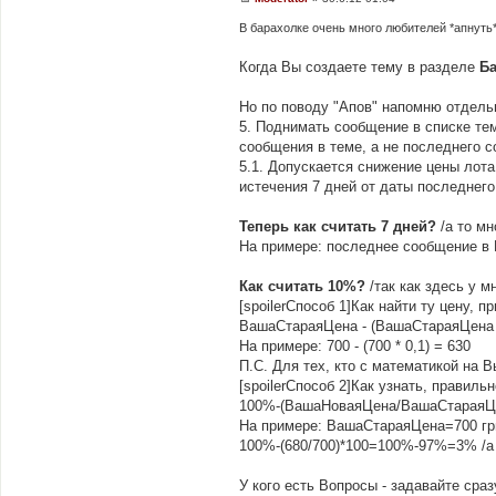
П
о
В барахолке очень много любителей *апнуть
в
і
д
Когда Вы создаете тему в разделе
Б
о
м
л
Но по поводу "Апов" напомню отдельн
е
5. Поднимать сообщение в списке те
н
н
сообщения в теме, а не последнего с
я
5.1. Допускается снижение цены лота
истечения 7 дней от даты последнего
Теперь как считать 7 дней?
/а то мн
На примере: последнее сообщение в В
Как считать 10%?
/так как здесь у м
[spoilerСпособ 1]Как найти ту цену, 
ВашаСтараяЦена - (ВашаСтараяЦена
На примере: 700 - (700 * 0,1) = 630
П.С. Для тех, кто с математикой на Вы
[spoilerСпособ 2]Как узнать, правил
100%-(ВашаНоваяЦена/ВашаСтараяЦ
На примере: ВашаСтараяЦена=700 гр
100%-(680/700)*100=100%-97%=3% /а н
У кого есть Вопросы - задавайте сраз