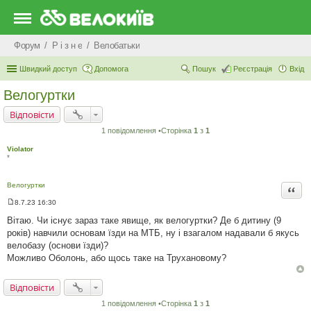
Форум
Р i з н е
Велобатьки
Швидкий доступ
Допомога
Пошук
Реєстрація
Вхід
Велогуртки
Відповісти
1 повідомлення •Сторінка
1
з
1
Violator
*
Велогуртки
Цита
8.7.23 16:30
П
о
Вітаю. Чи існує зараз таке явище, як велогуртки? Де б дитину (9
в
років) навчили основам їзди на МТБ, ну і взагалом надавали б якусь
і
д
велобазу (основи їзди)?
о
Можливо Оболонь, або щось таке на Трухановому?
м
л
е
н
Відповісти
н
я
1 повідомлення •Сторінка
1
з
1