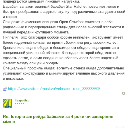
подвергаются меньшим пиковым нагрузкам.
Барабан: запатентованный барабан Star Ratchet позволяет легко и
быстро преобразовать заднюю втулку под различные стандарты осей
и кассет.
Спицовка: фирменная спицовка Open Crowfoot сочетает в себе
радиальные и перекрещенные спицы для более высокой жесткости и
лучшей передачи крутящего момента.
Ниппеля Torx: благодаря особой форме ниппелей, инструмент имеет
более надежный контакт во время сборки или регулировки колес.
Крепление спицы в ободе: в бескамерном ободе спицы крепятся в
специальной усиленной области, благодаря которой обод можно
сделать легче, а само соединение обеспечивает более надежный
контакт между спицей и ободом.
Специальный профиль обода: вогнутые стенки обода дополнительно
усиливают конструкцию и минимизируют влияние высокого давления
в покрышке.
https://www.avito.ru/moskva/velosipe...rnoe_338338605
lisapedist
* * * * *
Re: Історія апгрейда байками за 4 роки чи завіхріння
мізків