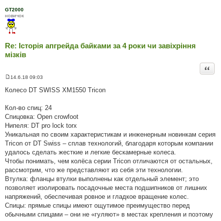
е
н
GT2000
н
новичок
я
Re: Історія апгрейда байками за 4 роки чи завіхріння
мізків
Цита
14.6.18 09:03
П
о
Колесо DT SWISS XM1550 Tricon
в
і
д
Кол-во спиц: 24
о
Спицовка: Open crowfoot
м
л
Нипеля: DT pro lock torx
е
Уникальная по своим характеристикам и инженерным новинкам серия
н
н
Tricon от DT Swiss – сплав технологий, благодаря которым компании
я
удалось сделать жесткие и легкие бескамерные колеса.
Чтобы понимать, чем колёса серии Tricon отличаются от остальных,
рассмотрим, что же представляют из себя эти технологии.
Втулка: фланцы втулки выполнены как отдельный элемент; это
позволяет изолировать посадочные места подшипников от лишних
напряжений, обеспечивая ровное и гладкое вращение колес.
Спицы: прямые спицы имеют ощутимое преимущество перед
обычными спицами – они не «гуляют» в местах крепления и поэтому