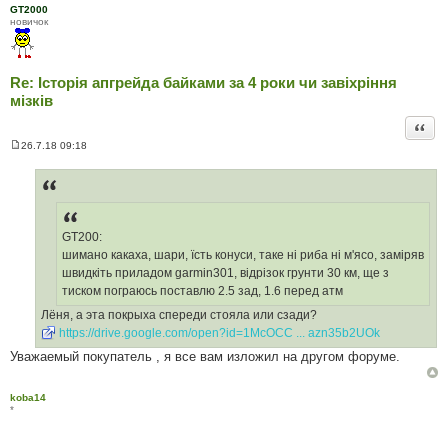
GT2000
новичок
Re: Історія апгрейда байками за 4 роки чи завіхріння
мізків
Цита
26.7.18 09:18
П
о
в
і
д
о
м
GT200:
л
е
шимано какаха, шари, їсть конуси, таке ні риба ні м'ясо, заміряв
н
швидкіть приладом garmin301, відрізок грунти 30 км, ще з
н
я
тиском пограюсь поставлю 2.5 зад, 1.6 перед атм
Лёня, а эта покрыха спереди стояла или сзади?
https://drive.google.com/open?id=1McOCC ... azn35b2UOk
Уважаемый покупатель , я все вам изложил на другом форуме.
koba14
*