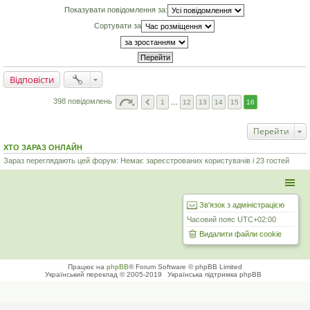
м
Показувати повідомлення за:
л
е
Сортувати за
н
н
я
Відповісти
398 повідомлень
1
…
12
13
14
15
16
Перейти
ХТО ЗАРАЗ ОНЛАЙН
Зараз переглядають цей форум: Немає зареєстрованих користувачів і 23 гостей
Зв'язок з адміністрацією
Часовий пояс
UTC+02:00
Видалити файли cookie
Працює на
phpBB
® Forum Software © phpBB Limited
Український переклад © 2005-2019
Українська підтримка phpBB