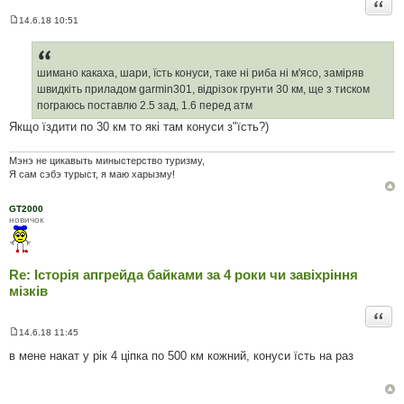
Цита
14.6.18 10:51
П
о
в
і
д
шимано какаха, шари, їсть конуси, таке ні риба ні м'ясо, заміряв
о
швидкіть приладом garmin301, відрізок грунти 30 км, ще з тиском
м
л
пограюсь поставлю 2.5 зад, 1.6 перед атм
е
Якщо їздити по 30 км то які там конуси з"їсть?)
н
н
я
Мэнэ не цикавыть миныстерство туризму,
Я сам сэбэ турыст, я маю харызму!
GT2000
новичок
Re: Історія апгрейда байками за 4 роки чи завіхріння
мізків
Цита
14.6.18 11:45
П
о
в мене накат у рік 4 ціпка по 500 км кожний, конуси їсть на раз
в
і
д
о