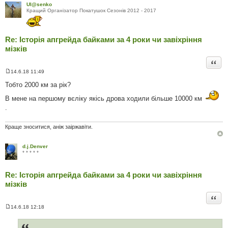
м
Ul@senko
л
Кращий Органiзатор Покатушок Сезонiв 2012 - 2017
е
н
н
я
Re: Історія апгрейда байками за 4 роки чи завіхріння
мізків
Цита
14.6.18 11:49
П
о
Тобто 2000 км за рік?
в
і
В мене на першому вєліку якісь дрова ходили більше 10000 км
д
.
о
м
л
е
Краще зноситися, аніж заіржавіти.
н
н
я
d.j.Denver
* * * * *
Re: Історія апгрейда байками за 4 роки чи завіхріння
мізків
Цита
14.6.18 12:18
П
о
в