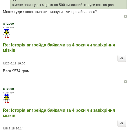
і
д
в мене накат у рік 4 ціпка по 500 км кожний, конуси їсть на раз
о
Може туди якоїсь змазки ляпнути - чи це зайва вага?
м
л
е
н
GT2000
н
новичок
я
Re: Історія апгрейда байками за 4 роки чи завіхріння
мізків
Цита
20.6.18 16:06
П
о
Вага 9574 грам
в
і
д
о
м
GT2000
л
новичок
е
н
н
я
Re: Історія апгрейда байками за 4 роки чи завіхріння
мізків
Цита
8.7.18 16:14