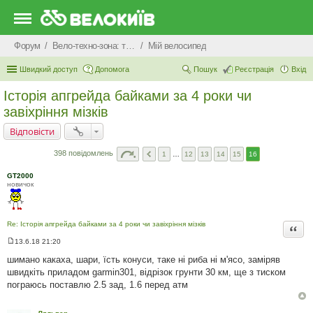
Форум
Вело-техно-зона: технічні питання та консультації
Мiй велосипед
Швидкий доступ
Допомога
Пошук
Реєстрація
Вхід
Історія апгрейда байками за 4 роки чи
завіхріння мізків
Відповісти
398 повідомлень
1
…
12
13
14
15
16
GT2000
новичок
Re: Історія апгрейда байками за 4 роки чи завіхріння мізків
Цита
13.6.18 21:20
П
о
шимано какаха, шари, їсть конуси, таке ні риба ні м'ясо, заміряв
в
швидкіть приладом garmin301, відрізок грунти 30 км, ще з тиском
і
д
пограюсь поставлю 2.5 зад, 1.6 перед атм
о
м
л