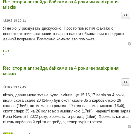
Re: Історія апгрейда байками за 4 роки чи завіхріння
мізків
Цита
26.7.18 10:11
П
о
Я не хочу раздувать дискуссию. Просто поместил фактаж о
в
несоответствии состоянии товара в вашем объявлении о продаже
і
д
данной покрышки. Возможно кому-то это поможет.
о
м
л
Lnt2
е
*
н
н
я
Re: Історія апгрейда байками за 4 роки чи завіхріння
мізків
Цита
19.2.23 17:45
П
о
вітаю, давно мене тут не було, змінив ще 15,16,17 вєлів за 4 роки,
в
після скота скале 20 (14ий) був скотт скале 35 з карбовилкою 29
і
д
колеса (15ий), потім марін хромоль 29 колеса з амо вилкою (16ий),
о
скотт спарк 35 на 26 колесах з амовилкою (17ий) і нарешті взяв зараз
м
л
Kona Rove ST 2022 року, хромоль та регидці (18ий). Хромоль катить,
е
кінець карбоновій ері та апгрейдів, тепер турінг-гревел
н
н
я