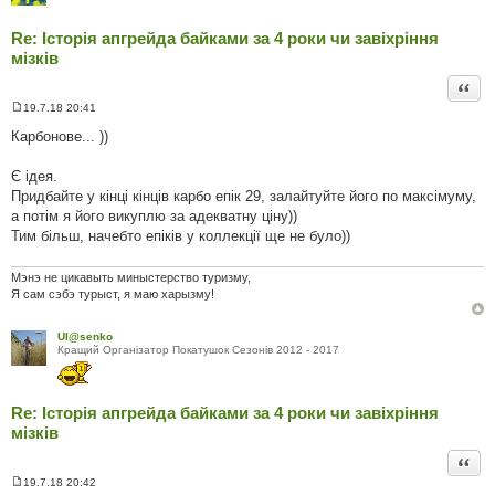
н
н
Re: Історія апгрейда байками за 4 роки чи завіхріння
я
мізків
Цита
19.7.18 20:41
П
о
Карбонове... ))
в
і
д
Є ідея.
о
Придбайте у кінці кінців карбо епік 29, залайтуйте його по максімуму,
м
л
а потім я його викуплю за адекватну ціну))
е
Тим більш, начебто епіків у коллекції ще не було))
н
н
я
Мэнэ не цикавыть миныстерство туризму,
Я сам сэбэ турыст, я маю харызму!
Ul@senko
Кращий Органiзатор Покатушок Сезонiв 2012 - 2017
Re: Історія апгрейда байками за 4 роки чи завіхріння
мізків
Цита
19.7.18 20:42
П