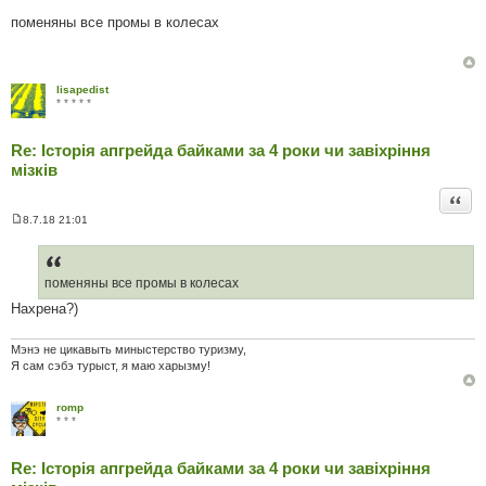
П
о
поменяны все промы в колесах
в
і
д
о
м
lisapedist
л
* * * * *
е
н
н
Re: Історія апгрейда байками за 4 роки чи завіхріння
я
мізків
Цита
8.7.18 21:01
П
о
в
і
д
поменяны все промы в колесах
о
Нахрена?)
м
л
е
н
Мэнэ не цикавыть миныстерство туризму,
н
Я сам сэбэ турыст, я маю харызму!
я
romp
* * *
Re: Історія апгрейда байками за 4 роки чи завіхріння