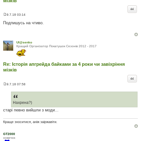
мізків
Цита
9.7.18 03:14
П
о
Подпишусь на чтиво.
в
і
д
о
м
Ul@senko
л
Кращий Органiзатор Покатушок Сезонiв 2012 - 2017
е
н
н
я
Re: Історія апгрейда байками за 4 роки чи завіхріння
мізків
Цита
9.7.18 07:58
П
о
в
і
д
Нахрена?)
о
старі певно вийшли з моди...
м
л
е
н
Краще зноситися, аніж заіржавіти.
н
я
GT2000
новичок