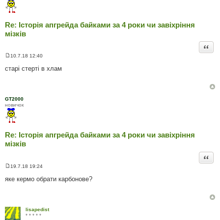
Re: Історія апгрейда байками за 4 роки чи завіхріння
мізків
Цита
10.7.18 12:40
П
о
старі стерті в хлам
в
і
д
о
м
GT2000
л
новичок
е
н
н
я
Re: Історія апгрейда байками за 4 роки чи завіхріння
мізків
Цита
19.7.18 19:24
П
о
яке кермо обрати карбонове?
в
і
д
о
м
lisapedist
л
* * * * *
е