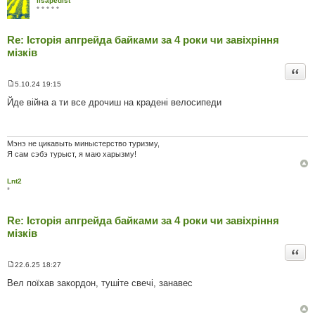
lisapedist
* * * * *
Re: Історія апгрейда байками за 4 роки чи завіхріння
мізків
Цита
5.10.24 19:15
П
о
Йде війна а ти все дрочиш на крадені велосипеди
в
і
д
о
м
Мэнэ не цикавыть миныстерство туризму,
л
Я сам сэбэ турыст, я маю харызму!
е
н
н
Lnt2
я
*
Re: Історія апгрейда байками за 4 роки чи завіхріння
мізків
Цита
22.6.25 18:27
П
о
Вел поїхав закордон, тушіте свечі, занавес
в
і
д
о