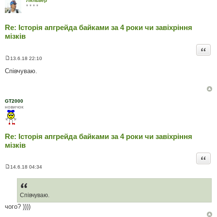
Ляльвер
е
* * * *
н
н
я
Re: Історія апгрейда байками за 4 роки чи завіхріння
мізків
Цита
13.6.18 22:10
П
о
Співчуваю.
в
і
д
о
м
GT2000
л
новичок
е
н
н
я
Re: Історія апгрейда байками за 4 роки чи завіхріння
мізків
Цита
14.6.18 04:34
П
о
в
і
д
Співчуваю.
о
чого? ))))
м
л