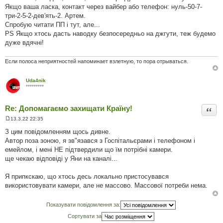
Якщо ваша ласка, контакт через вайбер або телефон: нуль-50-7-
три-2-5-2-дев'ять-2. Артем.
Спробую читати ПП і тут, але...
PS Якщо хтось дасть наводку безпосередньо на джгути, теж будемо
дуже вдячні!
Если полоса неприятностей напоминает взлетную, то пора отрываться.
Uda4nik
*********
Re: Допомагаємо захищати Країну!
Цита
13.3.22 22:35
П
о
З цим повідомленням щось дивне.
в
Автор поза зоною, я зв"язався з Госпітальєрами і телефоном і
і
д
емейлом, і мені НЕ підтвердили що їм потрібні камери.
о
ще чекаю відповіді у Яни на каналі...
м
л
е
Я припкскаю, що хтось десь локально пристосувався
н
н
використовувати камери, але не массово. Массової потреби нема.
я
Показувати повідомлення за:
Сортувати за