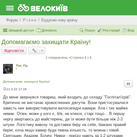
Форум
Р i з н е
Будуємо нову країну
Швидкий доступ
Допомога
Пошук
Реєстрація
Вхід
Допомагаємо захищати Країну!
Відповісти
2 повідомлень •Сторінка
1
з
1
Tim_Fly
*
Допомагаємо захищати Країну!
Цита
11.3.22 17:16
П
о
До мене звернувся товариш, який входить до складу "Госпітал'єрів".
в
Критично не вистачає кровоспинних джгутів. Вони пристосувалися
і
д
замість них використовувати велосипедні камери. Але і тих майже
о
немає. Отже, може у кого є, б/в, не клеєні, старі тощо... В першу
м
л
чергу звертаюсь до майстерень, де їх може бути більше ніж 2-3
е
штуки. Логістику вивозу та доставки беру на себе, бажано правий
н
н
берег, хоча якщо камер буде певна кількість, то можна і лівий.
я
Святошин, Академ, Біличі, Нивки - приїду навіть за 1-2 штуками.