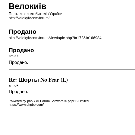
Велокиїв
Портал велолюбителів України
http://velokyiv.com/forum/
Продано
http://velokyiv.com/forum/viewtopic.php?f=172&t=166984
Продано
am.ok
Продано.
Re: Шорты No Fear (L)
am.ok
Продано.
Powered by phpBB® Forum Software © phpBB Limited
https://www.phpbb.com/