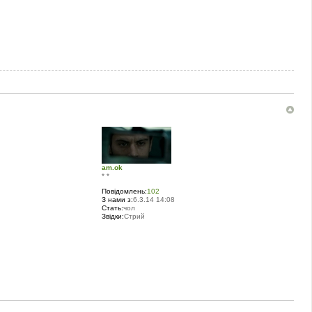
am.ok
* *
Повідомлень:
102
З нами з:
6.3.14 14:08
Стать:
чол
Звідки:
Стрий