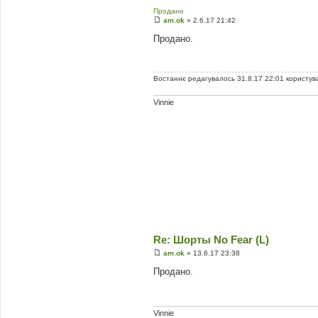
Продано
am.ok
»
2.6.17 21:42
П
о
Продано.
в
і
д
о
м
Востаннє редагувалось 31.8.17 22:01 користу
л
е
Vinnie
н
н
я
Re: Шорты No Fear (L)
am.ok
»
13.6.17 23:38
П
о
Продано.
в
і
д
о
м
Vinnie