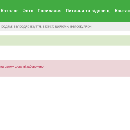
Каталог
Фото
Посилання
Питання та вiдповiдi
Контак
Продам: велоодяг, взуття, захист, шоломи, велоокуляри
) на цьому форумі заборонено.