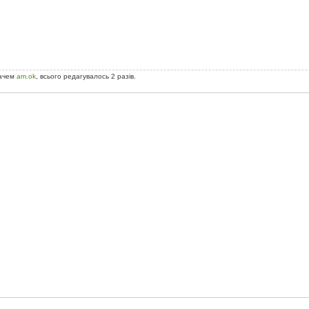
вачем
am.ok
, всього редагувалось 2 разів.