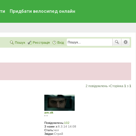
ти
Придбати велосипед онлайн
Пошук
Реєстрація
Вхід
2 повідомлень •Сторінка
1
з
1
am.ok
* *
Повідомлень:
102
З нами з:
6.3.14 14:08
Стать:
чол
Звідки:
Стрий