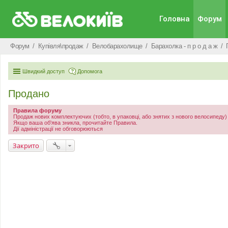
Головна
Форум
Форум
Купівля\продаж
Велобарахолище
Барахолка - п р о д а ж
Швидкий доступ
Допомога
Продано
Правила форуму
Продаж нових комплектуючих (тобто, в упаковці, або знятих з нового велосипеду
Якщо ваша об'ява зникла, прочитайте Правила.
Дії адміністрації не обговорюються
Закрито