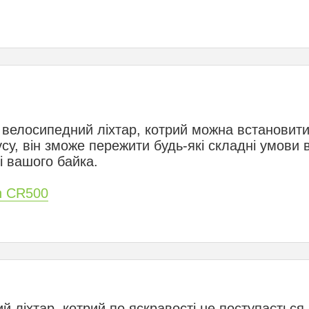
 велосипедний ліхтар, котрий можна встановит
у, він зможе пережити будь-які складні умови 
і вашого байка.
n CR500
 ліхтар, котрий по яскравості не поступається 