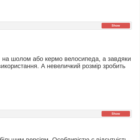
Show
и на шолом або кермо велосипеда, а завдяки
використання. А невеличкий розмір зробить
Show
більшим версіям. Особливістю є відсутність