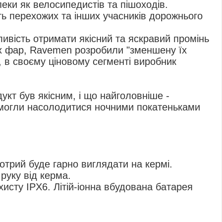
пеки як велосипедистів та пішоходів.
ть перехожих та інших учасників дорожнього
ивість отримати якісний та яскравий промінь
их фар, Ravemen розробили "зменшену їх
у, в своєму ціновому сегменті виробник
укт був якісним, і що найголовніше -
 змогли насолодитися ночними покатеньками
отрий буде гарно виглядати на кермі.
руку від керма.
исту IPX6. Літій-іонна вбудована батарея