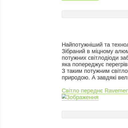
Найпотужніший та технол
Зібраний в міцному алюм
потужних світлодіоди за
яка попереджує перегрів
З таким потужним світло
природою. А завдякі вел
Світло переднє Raveme