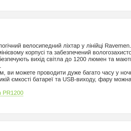
огічний велосипедний ліхтар у лінійці Ravemen.
інієвому корпусі та забезпечений вологозахисто
безпечують вихід світла до 1200 люмен та мают
.
м, ви можете проводити дуже багато часу у ноч
икій ємкості батареї та USB-виходу, фару можн
n PR1200