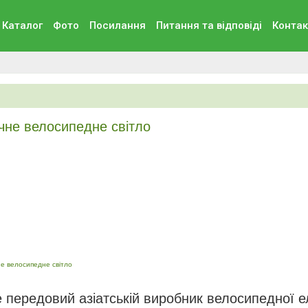
Каталог
Фото
Посилання
Питання та вiдповiдi
Контак
ічне велосипедне світло
не велосипедне світло
е передовий азіатській виробник велосипедної е