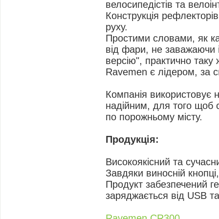
і
велосипедістів та велоін
д
Конструкція рефлекторів
о
м
руху.
л
е
Простими словами, як ка
н
н
від фари, не заважаючи
я
версію", практично таку 
Ravemen є лідером, за сп
Компанія використовує но
надійним, для того щоб 
по порожньому місту.
Продукція:
Високоякісний та сучасн
Завдяки виносній кнопці
Продукт забезпечений ге
заряджається від USB та
Ravemen CR300