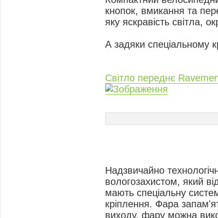
кнопок, вмикання та пе
яку яскравість світла, о
А задяки спеціальному к
Світло переднє Raveme
Надзвичайно технологічн
вологозахистом, який ві
мають спеціальну систем
кріплення. Фара запам'я
виходу, фару можна вико