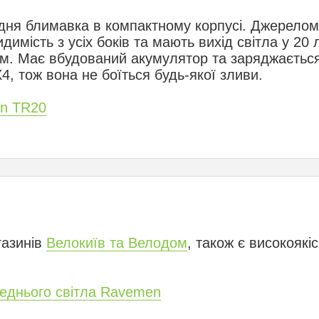
дня блимавка в компактному корпусі. Джерелом 
димість з усіх боків та мають вихід світла у 2
мм. Має вбудований акумулятор та заряджаєтьс
4, тож вона не боїться будь-якої зливи.
n TR20
газинів
Велокиїв та Велодом
, також є високоякіс
еднього світла Ravemen