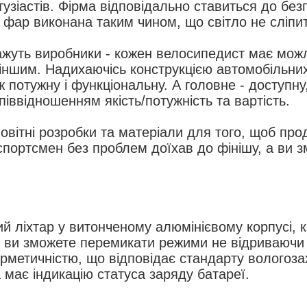
тузіастів. Фірма відповідально ставиться до без
 фар виконана таким чином, що світло не сліпи
жуть виробники - кожен велосипедист має можл
 іншим. Надихаючісь конструкцією автомобільн
ж потужну і функціональну. А головне - доступн
іввідношенням якість/потужність та вартість.
вітні розробки та матеріали для того, щоб прод
спортсмен без проблем доїхав до фінішу, а ви
ий ліхтар у витонченому алюмінієвому корпусі, к
, ви зможете перемикати режими не відриваючи 
рметичністю, що відповідає стандарту вологозах
 має індикацію статуса заряду батареї.