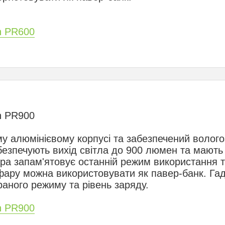
n PR600
n PR900
ому алюмінієвому корпусі та забезпечений волого
безпечують вихід світла до 900 люмен та мають
ра запам'ятовує останній режим використання та
фару можна використовувати як павер-банк. Гад
аного режиму та рівень заряду.
n PR900