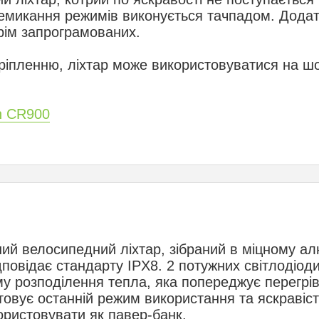
ремикання режимів виконується тачпадом. Дода
крім запрограмованих.
ріпленню, ліхтар може використовуватися на ш
n CR900
ий велосипедний ліхтар, зібраний в міцному ал
дповідає стандарту IPX8. 2 потужних світлодіод
у розподілення тепла, яка попереджує перегрі
товує останній режим використання та яскравіст
ристовувати як павер-банк.