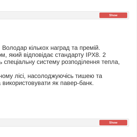
Show
 Володар кількох наград та премій.
м, який відповідає стандарту IPX8. 2
ь спеціальну систему розподілення тепла,
ному лісі, насолоджуючісь тишею та
а використовувати як павер-банк.
Show