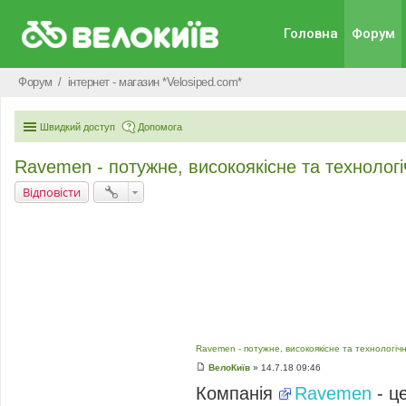
Головна
Форум
Форум
iнтернет - магазин *Velosiped.com*
Швидкий доступ
Допомога
Ravemen - потужне, високоякісне та технолог
Відповісти
Ravemen - потужне, високоякісне та технологіч
ВелоКиїв
»
14.7.18 09:46
П
о
Компанія
Ravemen
- ц
в