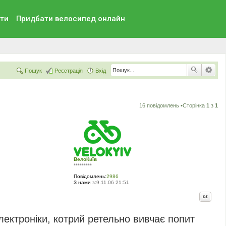
ти
Придбати велосипед онлайн
Пошук
Реєстрація
Вхід
16 повідомлень •Сторінка
1
з
1
ВелоКиїв
*********
Повідомлень:
2986
З нами з:
9.11.06 21:51
Цитата
лектроніки, котрий ретельно вивчає попит