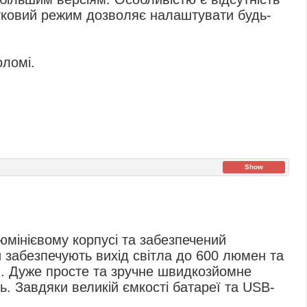
тковий режим дозволяє налаштувати будь-
оломі.
Show
юмінієвому корпусі та забезпечений
и забезпечують вихід світла до 600 люмен та
в. Дуже просте та зручне швидкозйомне
ь. Завдяки великій ємкості батареї та USB-