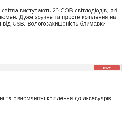
світла виступають 20 COB-світлодіодів, які
0 люмен. Дуже зручне та просте кріплення на
я від USB. Вологозахищеність блимавки
Show
ні та різноманітні кріплення до аксесуарів