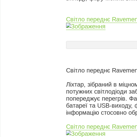
Світло переднє Raveme
Світло переднє Raveme
Ліхтар, зібраний в міцн
потужних світлодіоди за
попереджує перегрів. Фа
батареї та USB-виходу, 
інформацію стосовно обр
Світло переднє Raveme