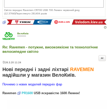
Світло переднє Ravemen CR700 USB 700 Люмен червоний.jpeg
(12.37Кіб)Переглянуто 281404 разів
ВелоКиїв
*********
Re: Ravemen - потужне, високоякісне та технологічне
велосипедне світло
Цита
26.3.20 11:24
П
о
Нові передні і задні ліхтарі
RAVEMEN
в
і
надійшли у магазин ВелоКиїв.
д
о
м
Почнемо з нових моделей передніх фар
л
е
н
Ravemen
PR1600
USB яскравістю 1600 Люмен!
н
я