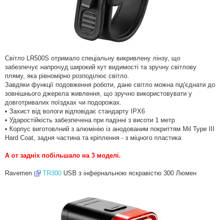
Світло LR500S отримало спеціальну викривлену лінзу, що
забезпечує напрочуд широкий кут видимості та зручну світлову
пляму, яка рівномірно розподілює світло.
Завдяки функції подовження роботи, дане світло можна під'єднати до
зовнішнього джерела живлення, що зручно використовувати у
довготривалих поїздках чи подорожах.
• Захист від вологи відповідає стандарту IPX6
• Ударостійкість забезпечена при падінні з висоти 1 метр
• Корпус виготовлний з алюмінію із анодованим покриттям Mil Type III
Hard Coat, задня частина та кріплення - з міцного пластика
А от задніх побільшало на 3 моделі.
Ravemen
TR300
USB з інфернальною яскравістю 300 Люмен