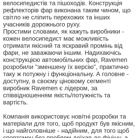
велосипедистів та пішоходів. Конструкція
я
рефлекторів фар виконана таким чином, що
світло не сліпить перехожих та інших
учасників дорожнього руху.
Простими словами, як кажуть виробники -
кожен велосипедист має можливість
отримати якісний та яскравий промінь від
фари, не заважаючи іншим. Надихаючісь
конструкцією автомобільних фар, Ravemen
розробили "зменшену їх версію", практично
таку ж потужну і функціональну. А головне -
доступну, в своєму ціновому сегменті
виробник Ravemen є лідером, за
співвідношенням якість/потужність та
вартість.
Компанія використовує новітні розробки та
матеріали для того, щоб продукт був якісним,
і що найголовніше - надійним, для того щоб
спортсмен без проблем доїхав до фінішу, а