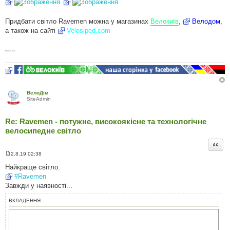
Придбати світло Ravemen можна у магазинах
Велокиїв
,
Велодом
,
а також на сайті
Velosiped.com
Коваль Іван
ВелоДім
SiteAdmin
Re: Ravemen - потужне, високоякісне та технологічне
велосипедне світло
Цита
2.8.19 02:38
П
о
Найкраще світло.
в
#Ravemen
і
д
Завжди у наявності...
о
м
ВКЛАДЕННЯ
л
е
н
н
я