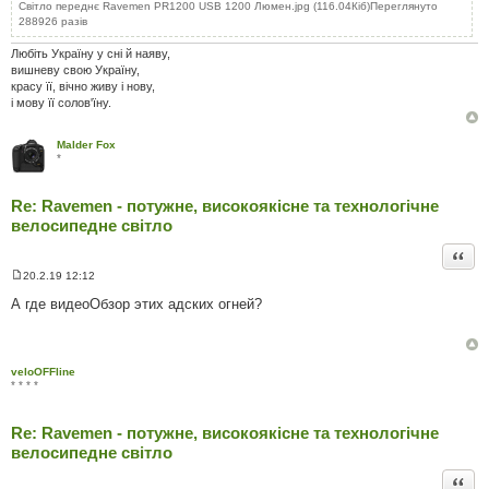
Світло переднє Ravemen PR1200 USB 1200 Люмен.jpg (116.04Кіб)Переглянуто
288926 разів
Любіть Україну у сні й наяву,
вишневу свою Україну,
красу її, вічно живу і нову,
і мову її солов'їну.
Malder Fox
*
Re: Ravemen - потужне, високоякісне та технологічне
велосипедне світло
Цита
20.2.19 12:12
П
о
А где видеоОбзор этих адских огней?
в
і
д
о
м
veloOFFline
л
* * * *
е
н
н
Re: Ravemen - потужне, високоякісне та технологічне
я
велосипедне світло
Цита