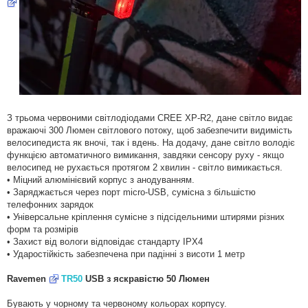
З трьома червоними світлодіодами CREE XP-R2, дане світло видає
вражаючі 300 Люмен світлового потоку, щоб забезпечити видимість
велосипедиста як вночі, так і вдень. На додачу, дане світло володіє
функцією автоматичного вимикання, завдяки сенсору руху - якщо
велосипед не рухається протягом 2 хвилин - світло вимикається.
• Міцний алюмінієвий корпус з анодуванням.
• Заряджається через порт micro-USB, сумісна з більшістю
телефонних зарядок
• Універсальне кріплення сумісне з підсідельними штирями різних
форм та розмірів
• Захист від вологи відповідає стандарту IPX4
• Ударостійкість забезпечена при падінні з висоти 1 метр
Ravemen
TR50
USB з яскравістю 50 Люмен
Бувають у чорному та червоному кольорах корпусу.