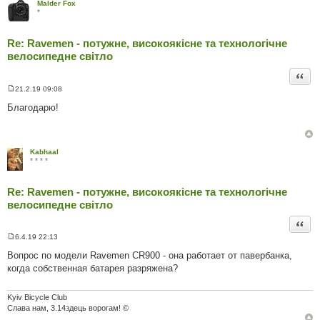
Malder Fox
*
Re: Ravemen - потужне, високоякісне та технологічне
велосипедне світло
Цита
21.2.19 09:08
П
о
Благодарю!
в
і
д
о
м
Kabhaal
л
* * * *
е
н
н
Re: Ravemen - потужне, високоякісне та технологічне
я
велосипедне світло
Цита
6.4.19 22:13
П
о
Вопрос по модели Ravemen CR900 - она работает от павербанка,
в
когда собственная батарея разряжена?
і
д
о
м
Kyiv Bicycle Club
л
Слава нам, 3.14здець ворогам! ©
е