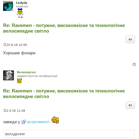
Ledydy
новичок
Re: Ravemen - потужне, високоякісне та технологічне
велосипедне світло
Цита
20.8.18 10:56
П
о
Хорошие фонари
в
і
д
о
м
Велопортал
л
адміністратор конференції
е
н
н
я
Re: Ravemen - потужне, високоякісне та технологічне
велосипедне світло
Цита
2.9.18 11:49
П
о
в
завжди у
асортименті
і
д
о
ВКЛАДЕННЯ
м