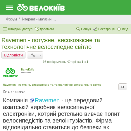
Форум
iнтернет - магазин *Velosiped.com*
Швидкий доступ
Допомога
Пошук
Реєстрація
Вхід
Ravemen - потужне, високоякісне та
технологічне велосипедне світло
Відповісти
16 повідомлень •Сторінка
1
з
1
ВелоКиїв
*********
Ravemen - потужне, високоякісне та технологічне велосипедне світло
Цита
14.7.18 09:46
П
о
Компанія
Ravemen
- це передовий
в
і
азіатській виробник велосипедної
д
електроніки, котрий ретельно вивчає попит
о
м
велосипедістів та велоінтузіастів. Фірма
л
е
відповідально ставиться до безпеки як
н
н