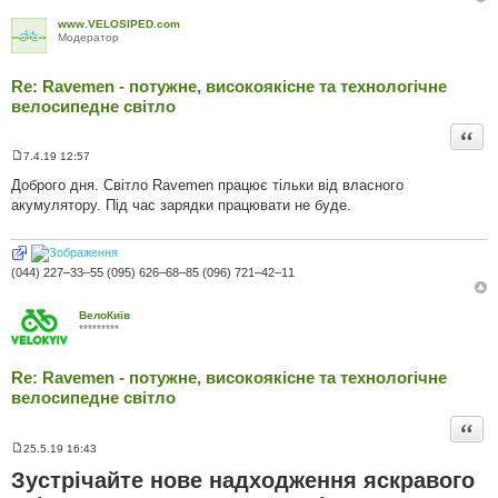
н
н
www.VELOSIPED.com
я
Модератор
Re: Ravemen - потужне, високоякісне та технологічне
велосипедне світло
Цита
7.4.19 12:57
П
о
Доброго дня. Світло Ravemen працює тільки від власного
в
акумулятору. Під час зарядки працювати не буде.
і
д
о
м
л
(044) 227–33–55 (095) 626–68–85 (096) 721–42–11
е
н
н
я
ВелоКиїв
*********
Re: Ravemen - потужне, високоякісне та технологічне
велосипедне світло
Цита
25.5.19 16:43
П
о
Зустрічайте нове надходження яскравого
в