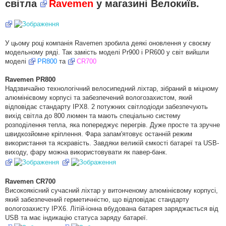
і
світла
Ravemen
у магазині Велокиїв.
д
о
м
л
е
н
У цьому році компанія Ravemen зробила деякі оновлення у своєму
н
я
модельному ряді. Так замість моделі Pr900 і PR600 у світ вийшли
моделі
PR800
та
CR700
Ravemen PR800
Надзвичайно технологічний велосипедний ліхтар, зібраний в міцному
алюмінієвому корпусі та забезпечений вологозахистом, який
відповідає стандарту IPX8. 2 потужних світлодіоди забезпечують
вихід світла до 800 люмен та мають спеціально систему
розподілення тепла, яка попереджує перегрів. Дуже просте та зручне
швидкозйомне кріплення. Фара запам'ятовує останній режим
використання та яскравість. Завдяки великій ємкості батареї та USB-
виходу, фару можна використовувати як павер-банк.
Ravemen CR700
Високоякісний сучасний ліхтар у витонченому алюмінієвому корпусі,
який забезпечений герметичністю, що відповідає стандарту
вологозахисту IPX6. Літій-іонна вбудована батарея заряджається від
USB та має індикацію статуса заряду батареї.