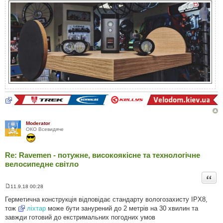
л
е
н
н
я
Moderator
ОКО Всевидяче
Re: Ravemen - потужне, високоякісне та технологічне
велосипедне світло
Цита
11.9.18 00:28
П
о
Герметична конструкція відповідає стандарту вологозахисту IPX8,
в
тож
ліхтар
може бути занурений до 2 метрів на 30 хвилин та
і
д
завжди готовий до екстримальних погодних умов
о