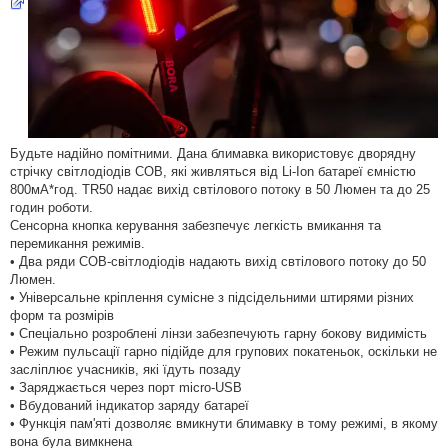
Будьте надійно помітними. Дана блимавка використовує дворядну
стрічку світлодіодів COB, які живляться від Li-Ion батареї ємністю
800мА*год. TR50 надає вихід свтілового потоку в 50 Люмен та до 25
годин роботи.
Сенсорна кнопка керування забезпечує легкість вмикання та
перемикання режимів.
• Два ряди COB-світлодіодів надають вихід свтілового потоку до 50
Люмен.
• Універсальне кріплення сумісне з підсідельними штирями різних
форм та розмірів
• Спеціально розроблені лінзи забезпечують гарну бокову видимість
• Режим пульсації гарно підійде для групових покатеньок, оскільки не
засліплює учасників, які їдуть позаду
• Заряджається через порт micro-USB
• Вбудований індикатор заряду батареї
• Функція пам'яті дозволяє вмикнути блимавку в тому режимі, в якому
вона була вимкнена