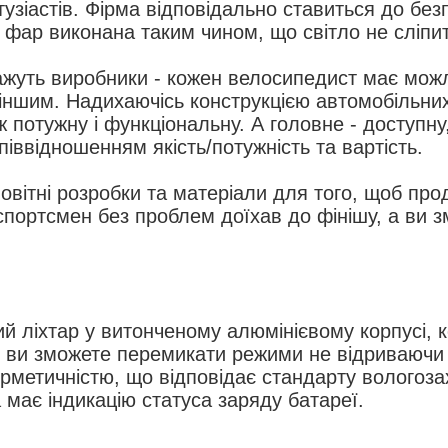
тузіастів. Фірма відповідально ставиться до без
 фар виконана таким чином, що світло не сліпи
жуть виробники - кожен велосипедист має можл
 іншим. Надихаючісь конструкцією автомобільн
ж потужну і функціональну. А головне - доступн
іввідношенням якість/потужність та вартість.
вітні розробки та матеріали для того, щоб прод
спортсмен без проблем доїхав до фінішу, а ви
ий ліхтар у витонченому алюмінієвому корпусі, к
, ви зможете перемикати режими не відриваючи 
рметичністю, що відповідає стандарту вологозах
 має індикацію статуса заряду батареї.