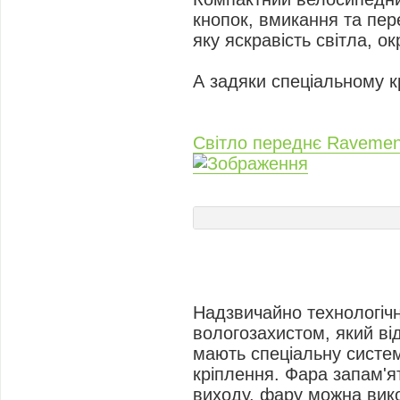
кнопок, вмикання та пе
яку яскравість світла, о
А задяки спеціальному к
Світло переднє Raveme
Надзвичайно технологічн
вологозахистом, який ві
мають спеціальну систем
кріплення. Фара запам'я
виходу, фару можна вико