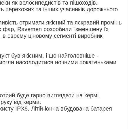
пеки як велосипедистів та пішоходів.
ть перехожих та інших учасників дорожнього
ивість отримати якісний та яскравий промінь
их фар, Ravemen розробили "зменшену їх
у, в своєму ціновому сегменті виробник
укт був якісним, і що найголовніше -
 змогли насолодитися ночними покатеньками
отрий буде гарно виглядати на кермі.
руку від керма.
исту IPX6. Літій-іонна вбудована батарея