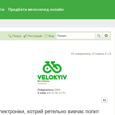
ти
Придбати велосипед онлайн
Пошук
Реєстрація
Вхід
16 повідомлень •Сторінка
1
з
1
ВелоКиїв
*********
Повідомлень:
2986
З нами з:
9.11.06 21:51
Цитата
лектроніки, котрий ретельно вивчає попит