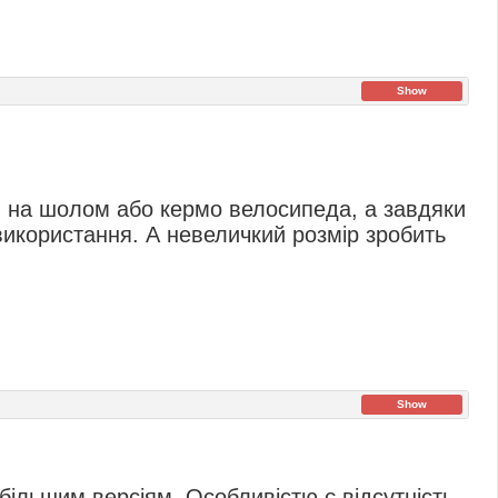
Show
и на шолом або кермо велосипеда, а завдяки
використання. А невеличкий розмір зробить
Show
більшим версіям. Особливістю є відсутність