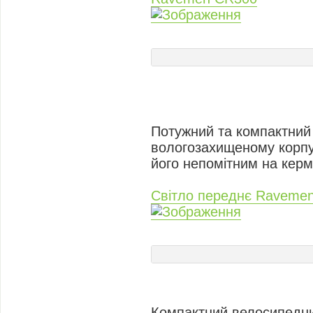
Потужний та компактний
вологозахищеному корпус
його непомітним на керм
Світло переднє Raveme
Компактний велосипедний