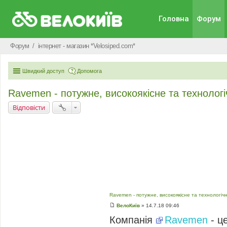
Головна
Форум
Форум
iнтернет - магазин *Velosiped.com*
Швидкий доступ
Допомога
Ravemen - потужне, високоякісне та технолог
Відповісти
Ravemen - потужне, високоякісне та технологіч
ВелоКиїв
»
14.7.18 09:46
П
о
Компанія
Ravemen
- ц
в