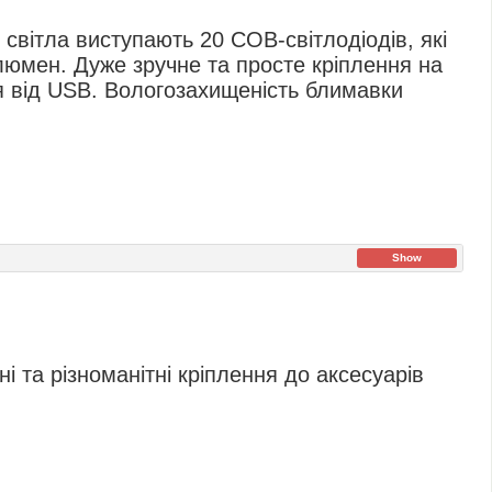
світла виступають 20 COB-світлодіодів, які
0 люмен. Дуже зручне та просте кріплення на
я від USB. Вологозахищеність блимавки
Show
ні та різноманітні кріплення до аксесуарів