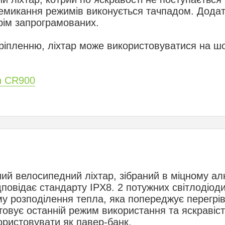
ремикання режимів виконується тачпадом. Дода
крім запрограмованих.
ріпленню, ліхтар може використовуватися на ш
n CR900
ий велосипедний ліхтар, зібраний в міцному ал
дповідає стандарту IPX8. 2 потужних світлодіод
у розподілення тепла, яка попереджує перегрі
товує останній режим використання та яскравіст
ристовувати як павер-банк.