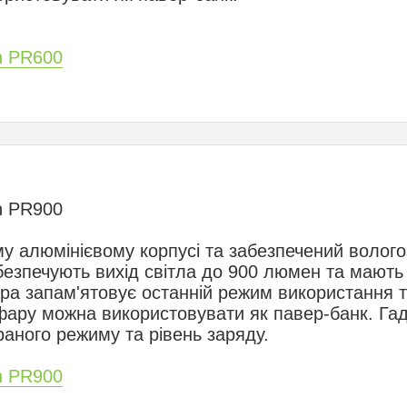
n PR600
n PR900
ому алюмінієвому корпусі та забезпечений волого
безпечують вихід світла до 900 люмен та мають
ра запам'ятовує останній режим використання та
фару можна використовувати як павер-банк. Гад
аного режиму та рівень заряду.
n PR900