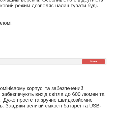
тковий режим дозволяє налаштувати будь-
оломі.
Show
юмінієвому корпусі та забезпечений
и забезпечують вихід світла до 600 люмен та
в. Дуже просте та зручне швидкозйомне
ь. Завдяки великій ємкості батареї та USB-