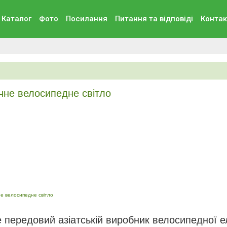
Каталог
Фото
Посилання
Питання та вiдповiдi
Контак
ічне велосипедне світло
не велосипедне світло
е передовий азіатській виробник велосипедної е