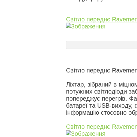
Світло переднє Raveme
Світло переднє Raveme
Ліхтар, зібраний в міцн
потужних світлодіоди за
попереджує перегрів. Фа
батареї та USB-виходу, 
інформацію стосовно обр
Світло переднє Raveme