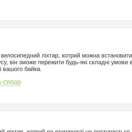
 велосипедний ліхтар, котрий можна встановит
у, він зможе пережити будь-які складні умови 
і вашого байка.
n CR500
 ліхтар, котрий по яскравості не поступається 