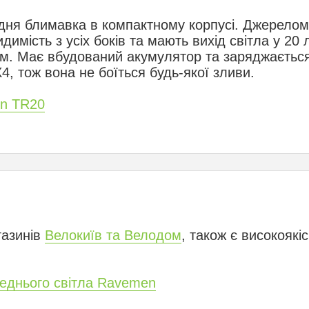
дня блимавка в компактному корпусі. Джерелом 
димість з усіх боків та мають вихід світла у 2
мм. Має вбудований акумулятор та заряджаєтьс
4, тож вона не боїться будь-якої зливи.
n TR20
газинів
Велокиїв та Велодом
, також є високоякіс
еднього світла Ravemen