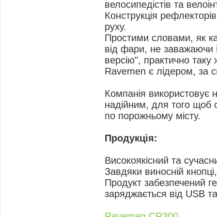
і
велосипедістів та велоін
д
Конструкція рефлекторів
о
м
руху.
л
е
Простими словами, як ка
н
н
від фари, не заважаючи
я
версію", практично таку 
Ravemen є лідером, за сп
Компанія використовує но
надійним, для того щоб 
по порожньому місту.
Продукція:
Високоякісний та сучасн
Завдяки виносній кнопці
Продукт забезпечений ге
заряджається від USB та
Ravemen CR300