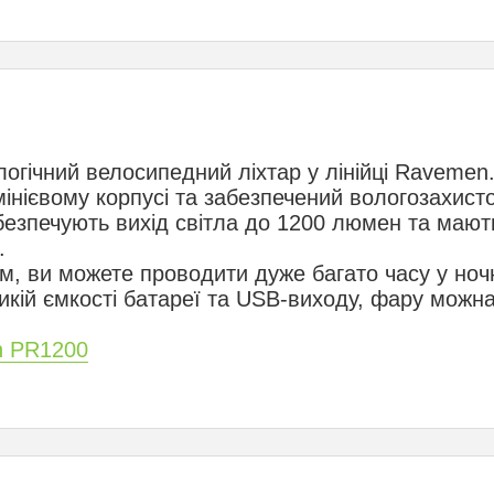
огічний велосипедний ліхтар у лінійці Ravemen.
інієвому корпусі та забезпечений вологозахисто
безпечують вихід світла до 1200 люмен та мают
.
м, ви можете проводити дуже багато часу у ноч
икій ємкості батареї та USB-виходу, фару можн
n PR1200