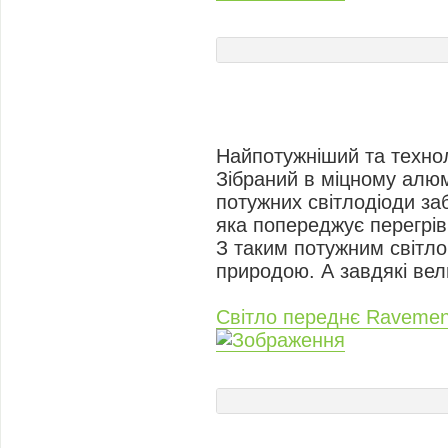
Найпотужніший та технол
Зібраний в міцному алюм
потужних світлодіоди за
яка попереджує перегрів
З таким потужним світло
природою. А завдякі вел
Світло переднє Raveme