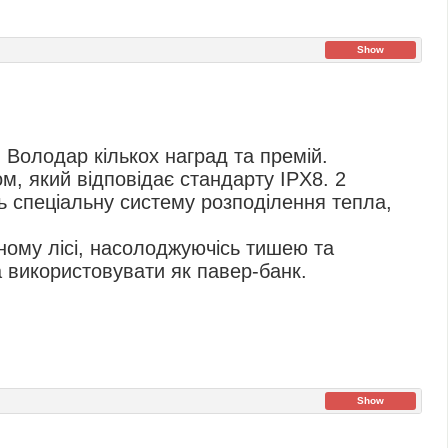
Show
 Володар кількох наград та премій.
м, який відповідає стандарту IPX8. 2
ь спеціальну систему розподілення тепла,
ному лісі, насолоджуючісь тишею та
а використовувати як павер-банк.
Show