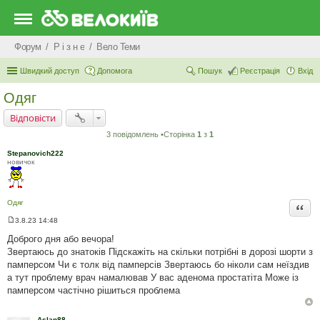
Форум
Р i з н е
Вело Теми
Швидкий доступ
Допомога
Пошук
Реєстрація
Вхід
Одяг
Відповісти
3 повідомлень •Сторінка
1
з
1
Stepanovich222
новичок
Одяг
Цита
3.8.23 14:48
П
о
Доброго дня або вечора!
в
Звертаюсь до знатоків Підскажіть на скільки потрібні в дорозі шорти з
і
д
памперсом Чи є толк від памперсів Звертаюсь бо ніколи сам неїздив
о
а тут проблему врач намалював У вас аденома простатіта Може із
м
л
памперсом частічно рішиться проблема
е
н
н
Aslan88