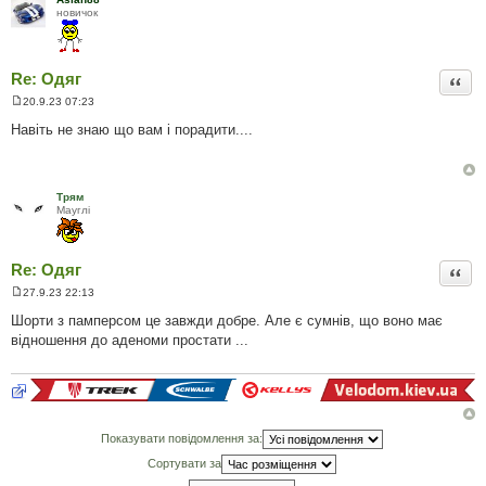
я
новичок
Re: Одяг
Цита
20.9.23 07:23
П
о
Навіть не знаю що вам і порадити....
в
і
д
о
м
Трям
л
Мауглi
е
н
н
я
Re: Одяг
Цита
27.9.23 22:13
П
о
Шорти з памперсом це завжди добре. Але є сумнів, що воно має
в
відношення до аденоми простати ...
і
д
о
м
л
е
н
н
Показувати повідомлення за:
я
Сортувати за