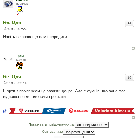
я
новичок
Re: Одяг
Цита
20.9.23 07:23
П
о
Навіть не знаю що вам і порадити....
в
і
д
о
м
Трям
л
Мауглi
е
н
н
я
Re: Одяг
Цита
27.9.23 22:13
П
о
Шорти з памперсом це завжди добре. Але є сумнів, що воно має
в
відношення до аденоми простати ...
і
д
о
м
л
е
н
н
Показувати повідомлення за:
я
Сортувати за