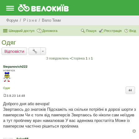
Форум
Р i з н е
Вело Теми
Швидкий доступ
Допомога
Пошук
Реєстрація
Вхід
Одяг
Відповісти
3 повідомлень •Сторінка
1
з
1
Stepanovich222
новичок
Одяг
Цита
3.8.23 14:48
П
о
Доброго дня або вечора!
в
Звертаюсь до знатоків Підскажіть на скільки потрібні в дорозі шорти з
і
д
памперсом Чи є толк від памперсів Звертаюсь бо ніколи сам неїздив
о
а тут проблему врач намалював У вас аденома простатіта Може із
м
л
памперсом частічно рішиться проблема
е
н
н
Aslan88