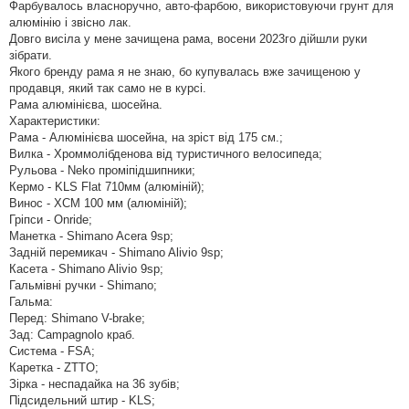
д
Фарбувалось власноручно, авто-фарбою, використовуючи грунт для
о
алюмінію і звісно лак.
м
л
Довго висіла у мене зачищена рама, восени 2023го дійшли руки
е
зібрати.
н
н
Якого бренду рама я не знаю, бо купувалась вже зачищеною у
я
продавця, який так само не в курсі.
Рама алюмінієва, шосейна.
Характеристики:
Рама - Алюмінієва шосейна, на зріст від 175 см.;
Вилка - Хроммолібденова від туристичного велосипеда;
Рульова - Neko проміпідшипники;
Кермо - KLS Flat 710мм (алюміній);
Винос - ХСМ 100 мм (алюміній);
Гріпси - Onride;
Манетка - Shimano Acera 9sp;
Задній перемикач - Shimano Alivio 9sp;
Касета - Shimano Alivio 9sp;
Гальмівні ручки - Shimano;
Гальма:
Перед: Shimano V-brake;
Зад: Campagnolo краб.
Система - FSA;
Каретка - ZTTO;
Зірка - неспадайка на 36 зубів;
Підсидельний штир - KLS;