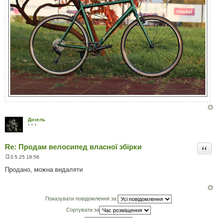
Дизель
* * *
Re: Продам велосипед власної збірки
Цита
3.5.25 18:56
П
о
Продано, можна видаляти
в
і
д
о
м
Показувати повідомлення за:
л
е
Сортувати за
н