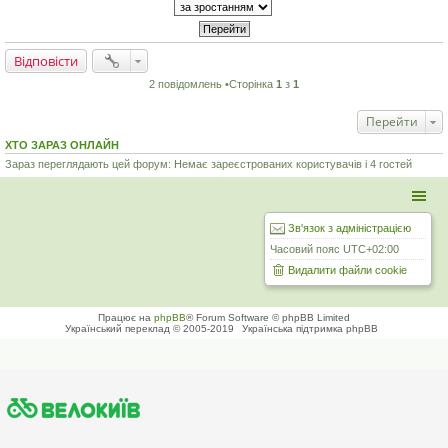
н
я
Відповісти
2 повідомлень •Сторінка
1
з
1
Перейти
ХТО ЗАРАЗ ОНЛАЙН
Зараз переглядають цей форум: Немає зареєстрованих користувачів і 4 гостей
Зв'язок з адміністрацією
Часовий пояс
UTC+02:00
Видалити файли cookie
Працює на
phpBB
® Forum Software © phpBB Limited
Український переклад © 2005-2019
Українська підтримка phpBB