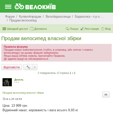
Форум
Купівля\продаж
Велобарахолище
Барахолка - п р о д а ж
Продам велосипед
Швидкий доступ
Допомога
Пошук
Реєстрація
Вхід
Продам велосипед власної збірки
Правила форуму
Продаж нових комплектуючих (тобто, в упаковці, або знятих з нового
велосипеду) на цьому форумі заборонено.
Якщо ваша об'ява зникла, прочитайте Правила.
Дії адміністрації не обговорюються
Відповісти
2 повідомлень •Сторінка
1
з
1
Дизель
* * *
Продам велосипед власної збірки
Цита
14.1.25 19:53
П
о
Ціна: 13 999 грн.
в
Відмінний накат, керованість і вага всього 9,93 кг.
і