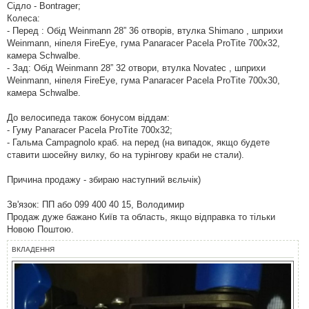
Сідло - Bontrager;
Колеса:
- Перед : Обід Weinmann 28” 36 отворів, втулка Shimano , шприхи
Weinmann, ніпеля FireEye, гума Panaracer Pacela ProTite 700x32,
камера Schwalbe.
- Зад: Обід Weinmann 28” 32 отвори, втулка Novatec , шприхи
Weinmann, ніпеля FireEye, гума Panaracer Pacela ProTite 700x30,
камера Schwalbe.
До велосипеда також бонусом віддам:
- Гуму Panaracer Pacela ProTite 700x32;
- Гальма Campagnolo краб. на перед (на випадок, якщо будете
ставити шосейну вилку, бо на турінгову краби не стали).
Причина продажу - збираю наступний вєльчік)
Зв'язок: ПП або 099 400 40 15, Володимир
Продаж дуже бажано Київ та область, якщо відправка то тільки
Новою Поштою.
ВКЛАДЕННЯ