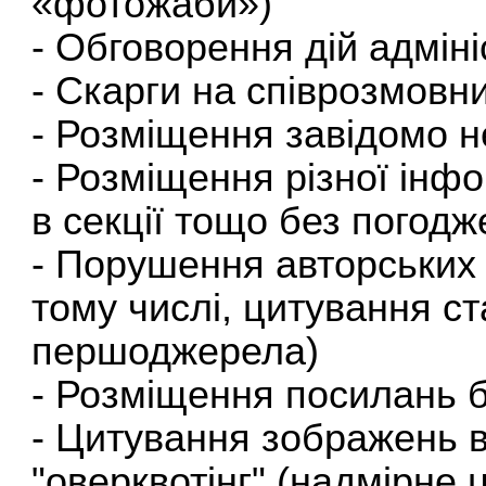
«фотожаби»)
- Обговорення дій адміні
- Скарги на співрозмовни
- Розміщення завідомо н
- Розміщення різної інфор
в секції тощо без погодж
- Порушення авторських 
тому числі, цитування с
першоджерела)
- Розміщення посилань б
- Цитування зображень в 
"оверквотінг" (надмірне 