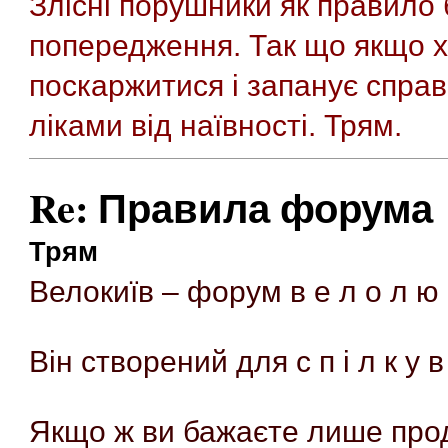
Злісні порушники як правило
попередження. Так що якщо х
поскаржитися і запанує справ
ліками від наївності. Трям.
Re: Правила форума
Трям
Велокиїв – форум в е л о л ю б
Він створений для с п і л к у в
Якщо ж ви бажаєте лише прода