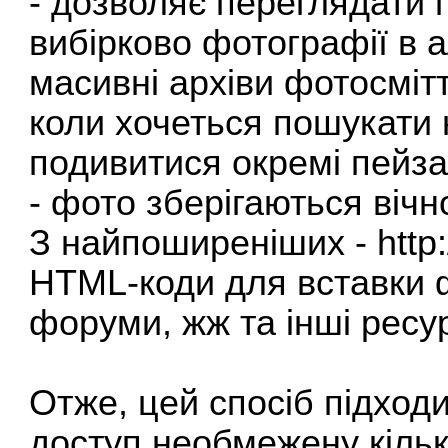
- дозволяє переглядати п
вибірково фотографії в 
масивні архіви фотосміт
коли хочеться пошукати
подивитися окремі пейза
- фото зберігаються вічн
З найпоширеніших -
http:
HTML-коди для вставки ф
форуми, жж та інші ресур
Отже, цей спосіб підходи
доступ необмежену кільк