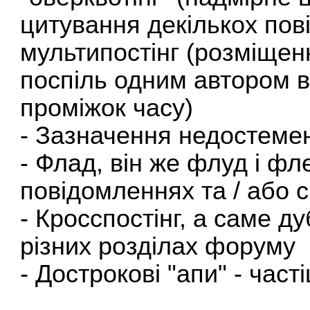
цитування декількох пов
мультипостінг (розміщен
поспіль одним автором в
проміжок часу)
- Зазначення недостемен
- Флад, він же флуд і фл
повідомленнях та / або с
- Кросспостінг, а саме 
різних розділах форуму
- Дострокові "апи" - част