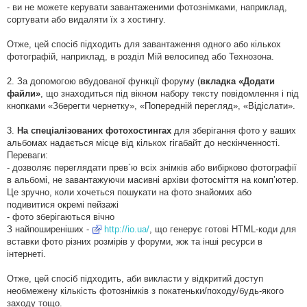
- ви не можете керувати завантаженими фотознімками, наприклад,
сортувати або видаляти їх з хостингу.
Отже, цей спосіб підходить для завантаження одного або кількох
фотографій, наприклад, в розділ Мій велосипед або Технозона.
2. За допомогою вбудованої функції форуму (
вкладка «Додати
файли»
, що знаходиться під вікном набору тексту повідомлення і під
кнопками «Зберегти чернетку», «Попередній перегляд», «Відіслати».
3.
На спеціалізованих фотохостингах
для зберігання фото у ваших
альбомах надається місце від кількох гігабайт до нескінченності.
Переваги:
- дозволяє переглядати прев`ю всіх знімків або вибірково фотографії
в альбомі, не завантажуючи масивні архіви фотосміття на комп’ютер.
Це зручно, коли хочеться пошукати на фото знайомих або
подивитися окремі пейзажі
- фото зберігаються вічно
З найпоширеніших -
http://io.ua/
, що генерує готові HTML-коди для
вставки фото різних розмірів у форуми, жж та інші ресурси в
інтернеті.
Отже, цей спосіб підходить, аби викласти у відкритий доступ
необмежену кількість фотознімків з покатеньки/походу/будь-якого
заходу тощо.