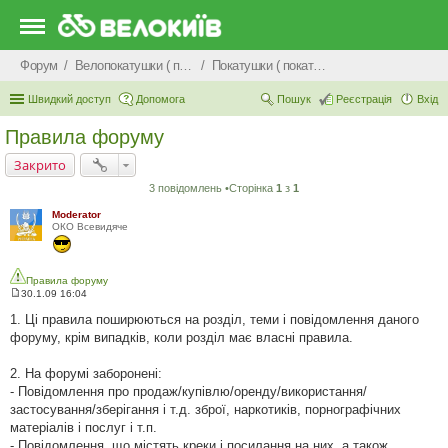
Форум
Велопокатушки ( покатеньки), велопоходи, туризм.
Покатушки ( покатеньки)
Швидкий доступ
Допомога
Пошук
Реєстрація
Вхід
Правила форуму
Закрито
3 повідомлень •Сторінка
1
з
1
Moderator
ОКО Всевидяче
Правила форуму
30.1.09 16:04
П
о
1. Ці правила поширюються на розділ, теми і повідомлення даного
в
форуму, крім випадків, коли розділ має власні правила.
і
д
о
2. На форумі заборонені:
м
л
- Повідомлення про продаж/купівлю/оренду/використання/
е
застосування/зберігання і т.д. зброї, наркотиків, порнографічних
н
н
матеріалів і послуг і т.п.
я
- Повідомлення, що містять креки і посилання на них, а також