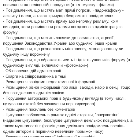
посилання на неліцензійні продукти (в т.ч. музику і фільми)
- Повідомлення, що містять мат, прямі погрози, «падонкафську»
лексику і сленг, а також кричущо безграмотні повідомлення
- Повідомлення, що містять пряму або непряму рекламу, крім
випадків, коли розміщення реклами погоджено з адміністрацією
форуму
- Повідомлення, що містять заклики до насильства, агресії,
порушення Законодавства України або будь-якої іншої країни
- Повідомлення, що розпалюють міжкласову, міжнаціональну чи
будь-яку іншу ворожнечу
- Повідомлення, що ображають честь і гідність учасників форуму (в
будь-якому вигляді, включаючи «фотожаби»)
- Обговорення дій адміністрації
- Скарги на співрозмовника в темі
- Розміщення завідомо недостеменної інформації
- Розміщення різної інформації про акції, заходи, набір в секції тощо
без погодження з адміністрацією
- Порушення авторських прав в будь-якому вигляді (в тому числі,
цитування статей без зазначення першоджерела)
- Розміщення посилань без коментарів
- Цитування зображень в рамках однієї сторінки, "оверквотінг"
(надмірне цитування, безглузде цитування декількох повідомлень), а
також мультипостінг (розміщення декількох повідомлень поспіль
одним автором в порівняно невеликий проміжок часу)
- Зазначення недостеменної інформації в профілі