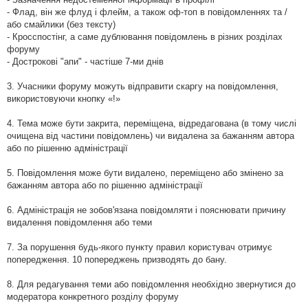
- Флад, він же флуд і флейм, а також оф-топ в повідомленнях та /
або смайлики (без тексту)
- Кросспостінг, а саме дублювання повідомлень в різних розділах
форуму
- Дострокові "апи" - частіше 7-ми днів
3. Учасники форуму можуть відправити скаргу на повідомлення,
використовуючи кнопку «!»
4. Тема може бути закрита, переміщена, відредагована (в тому числі
очищена від частини повідомлень) чи видалена за бажанням автора
або по рішенню адміністрації
5. Повідомлення може бути видалено, переміщено або змінено за
бажанням автора або по рішенню адміністрації
6. Адміністрація не зобов'язана повідомляти і пояснювати причину
видалення повідомлення або теми
7. За порушення будь-якого пункту правил користувач отримує
попередження. 10 попереджень призводять до бану.
8. Для редагування теми або повідомлення необхідно звернутися до
модератора конкретного розділу форуму