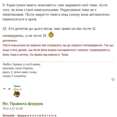
9. Користувачі мають можливість самі закривати свої теми, після
того, як вони стали неактуальними. Редагування теми не є
обов'язковим. Після закриття теми в кінці сезону вона автоматично
переноситься в архів.
10. Хто дочитав до цього місця, має право на бан після 11
попереджень, а не після 10.
доповнено:
Злісні порушники як правило бан отримують ще до першого попередження. Так що
якщо хтось думає, що після бана можна поскаржитися і запанує справедливість,
йому пора в аптеку. За ліками від наївності. Трям.
Любіть Україну у сні й наяву,
вишневу свою Україну,
красу її, вічно живу і нову,
і мову її солов'їну.
Трям
Мауглi
Re: Правила форума
14.4.12 12:38
П
о
Велокиїв – форум в е л о л ю б и т е л і в