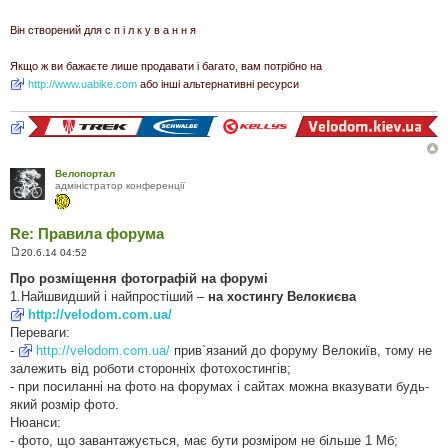
в
і
д
Він створений для с п і л к у в а н н я
о
м
л
Якщо ж ви бажаєте лише продавати і багато, вам потрібно на
е
http://www.uabike.com
або інші альтернативні ресурси
н
н
я
Велопортал
адміністратор конференції
Re: Правила форума
20.6.14 04:52
П
о
Про розміщення фотографій на форумі
в
1.Найшвидший і найпростіший –
на хостингу Велокиєва
і
д
http://velodom.com.ua/
о
Переваги:
м
л
-
http://velodom.com.ua/
прив`язаний до форуму Велокиїв, тому не
е
залежить від роботи сторонніх фотохостингів;
н
н
- при посиланні на фото на форумах і сайтах можна вказувати будь-
я
який розмір фото.
Нюанси:
- фото, що завантажується, має бути розміром не більше 1 Мб;