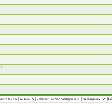
ол
увати теми за:
Сортувати за