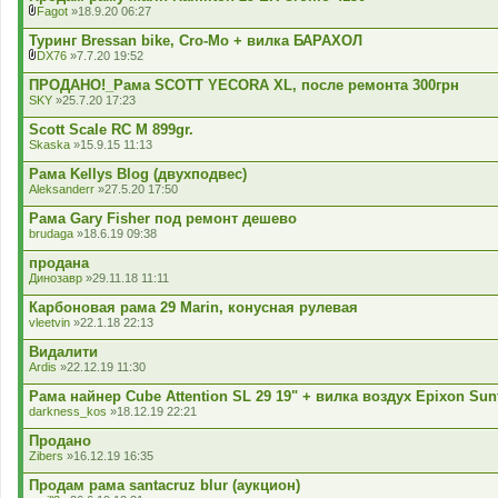
е
л
Fagot
»18.9.20 06:27
н
а
В
н
д
к
Туринг Bressan bike, Cro-Mo + вилка БАРАХОЛ
я
е
л
DX76
»7.7.20 19:52
н
а
В
н
д
к
ПРОДАНО!_Рама SCOTT YECORA XL, после ремонта 300грн
я
е
л
SKY
»25.7.20 17:23
н
а
н
д
Scott Scale RC M 899gr.
я
е
Skaska
»15.9.15 11:13
н
н
Рама Kellys Blog (двухподвес)
я
Aleksanderr
»27.5.20 17:50
Рама Gary Fisher под ремонт дешево
brudaga
»18.6.19 09:38
продана
Динозавр
»29.11.18 11:11
Карбоновая рама 29 Marin, конусная рулевая
vleetvin
»22.1.18 22:13
Видалити
Ardis
»22.12.19 11:30
Рама найнер Cube Attention SL 29 19" + вилка воздух Epixon Sun
darkness_kos
»18.12.19 22:21
Продано
Zibers
»16.12.19 16:35
Продам рама santacruz blur (аукцион)