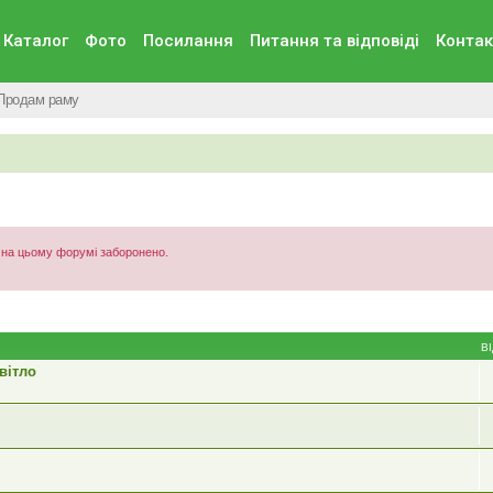
Каталог
Фото
Посилання
Питання та вiдповiдi
Контак
Продам раму
) на цьому форумі заборонено.
В
вітло