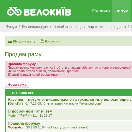
Головна
Форум
Форум
Купівля\продаж
Велобарахолище
Барахолка - п р о д а ж
Швидкий доступ
Допомога
Продам раму
Правила форуму
Продаж нових комплектуючих (тобто, в упаковці, або знятих з нового велосипеду
Якщо ваша об'ява зникла, прочитайте Правила.
Дії адміністрації не обговорюються
Нова тема
ОГОЛОШЕННЯ
Ravemen - потужне, високоякісне та технологічне велосипедне с
ВелоКиїв
»14.7.18 09:46 »в
iнтернет - магазин *Velosiped.com*
В
к
О досрочном "апе" тем
л
Moder # 7モ7 #
»11.4.11 18:17
а
д
Правила форуму
е
Moderator
»30.1.09 16:04 »в
Покатушки ( покатеньки)
н
н