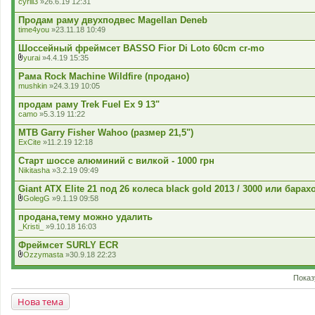
cyrill3
»26.6.19 12:31
Продам раму двухподвес Magellan Deneb
time4you
»23.11.18 10:49
Шоссейный фреймсет BASSO Fior Di Loto 60cm cr-mo
yurai
»4.4.19 15:35
В
к
Рама Rock Machine Wildfire (продано)
л
mushkin
»24.3.19 10:05
а
д
продам раму Trek Fuel Ex 9 13"
е
camo
»5.3.19 11:22
н
н
MTB Garry Fisher Wahoo (размер 21,5")
я
ExCite
»11.2.19 12:18
Старт шоссе алюминий с вилкой - 1000 грн
Nikitasha
»3.2.19 09:49
Giant ATX Elite 21 под 26 колеса black gold 2013 / 3000 или барах
GolegG
»9.1.19 09:58
В
к
продана,тему можно удалить
л
_Kristi_
»9.10.18 16:03
а
д
Фреймсет SURLY ECR
е
Ozzymasta
»30.9.18 22:23
н
В
н
к
я
Показ
л
а
д
Нова тема
е
н