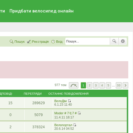
ти
Придбати велосипед онлайн
Пошук
Реєстрація
Вхід
977 тем
1
2
3
4
5
…
33
ІДПОВІДІ
ПЕРЕГЛЯДИ
ОСТАННЄ ПОВІДОМЛЕННЯ
ВелоДім
15
289629
П
6.1.23 11:40
е
р
Moder # 7モ7 #
0
5079
е
П
11.4.11 18:17
г
е
л
р
Велопортал
я
2
378324
е
П
20.6.14 04:52
н
г
е
у