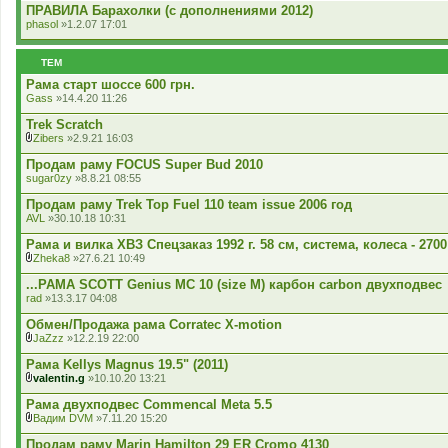
ПРАВИЛА Барахолки (с дополнениями 2012)
я
phasol
»1.2.07 17:01
ТЕМ
Рама старт шоссе 600 грн.
Gass
»14.4.20 11:26
Trek Scratch
Zibers
»2.9.21 16:03
В
к
Продам раму FOCUS Super Bud 2010
л
sugar0zy
»8.8.21 08:55
а
д
Продам раму Trek Top Fuel 110 team issue 2006 год
е
AVL
»30.10.18 10:31
н
н
Рама и вилка ХВЗ Спецзаказ 1992 г. 58 см, система, колеса - 2700
я
Zheka8
»27.6.21 10:49
В
к
...РАМА SCOTT Genius MC 10 (size M) карбон carbon двухподвес
л
rad
»13.3.17 04:08
а
д
Обмен/Продажа рама Corratec X-motion
е
JaZzz
»12.2.19 22:00
н
В
н
к
Рама Kellys Magnus 19.5" (2011)
я
л
valentin.g
»10.10.20 13:21
а
В
д
к
Рама двухподвес Commencal Meta 5.5
е
л
Вадим DVM
»7.11.20 15:20
н
а
В
н
д
к
Продам раму Marin Hamilton 29 ER Cromo 4130
я