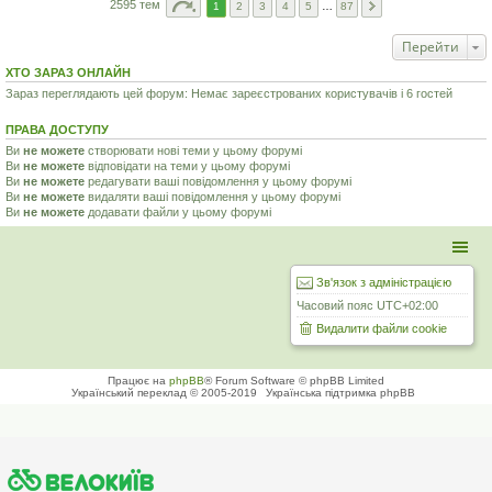
2595 тем
1
2
3
4
5
…
87
Перейти
ХТО ЗАРАЗ ОНЛАЙН
Зараз переглядають цей форум: Немає зареєстрованих користувачів і 6 гостей
ПРАВА ДОСТУПУ
Ви
не можете
створювати нові теми у цьому форумі
Ви
не можете
відповідати на теми у цьому форумі
Ви
не можете
редагувати ваші повідомлення у цьому форумі
Ви
не можете
видаляти ваші повідомлення у цьому форумі
Ви
не можете
додавати файли у цьому форумі
Зв'язок з адміністрацією
Часовий пояс
UTC+02:00
Видалити файли cookie
Працює на
phpBB
® Forum Software © phpBB Limited
Український переклад © 2005-2019
Українська підтримка phpBB