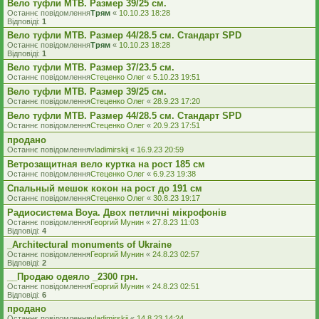
Вело туфли МТВ. Размер 39/25 см.
Останнє повідомлення
Трям
«
10.10.23 18:28
Відповіді:
1
Вело туфли МТВ. Размер 44/28.5 см. Стандарт SPD
Останнє повідомлення
Трям
«
10.10.23 18:28
Відповіді:
1
Вело туфли МТВ. Размер 37/23.5 см.
Останнє повідомлення
Стеценко Олег
«
5.10.23 19:51
Вело туфли МТВ. Размер 39/25 см.
Останнє повідомлення
Стеценко Олег
«
28.9.23 17:20
Вело туфли МТВ. Размер 44/28.5 см. Стандарт SPD
Останнє повідомлення
Стеценко Олег
«
20.9.23 17:51
продано
Останнє повідомлення
vladimirskij
«
16.9.23 20:59
Ветрозащитная вело куртка на рост 185 см
Останнє повідомлення
Стеценко Олег
«
6.9.23 19:38
Спальный мешок кокон на рост до 191 см
Останнє повідомлення
Стеценко Олег
«
30.8.23 19:17
Радиосистема Boya. Двох петличні мікрофонів
Останнє повідомлення
Георгий Мунин
«
27.8.23 11:03
Відповіді:
4
_Architectural monuments of Ukraine
Останнє повідомлення
Георгий Мунин
«
24.8.23 02:57
Відповіді:
2
__Продаю одеяло _2300 грн.
Останнє повідомлення
Георгий Мунин
«
24.8.23 02:51
Відповіді:
6
продано
Останнє повідомлення
vladimirskij
«
14.8.23 14:24