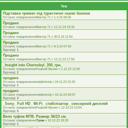
Тем
Підставка тримач під туристичні газові балони
Останнє повідомлення
Виктор 71
«
1.4.25 06:55
Продано
Останнє повідомлення
Виктор 71
«
12.12.24 10:32
Продано
Останнє повідомлення
Виктор 71
«
30.5.24 11:54
Продано
Останнє повідомлення
Виктор 71
«
9.3.24 07:59
Відповіді:
1
Продано
Останнє повідомлення
Виктор 71
«
13.12.23 17:55
_Insight into Chernobyl_350_грн_
Останнє повідомлення
Георгий Мунин
«
1.12.23 12:56
Відповіді:
2
продано
Останнє повідомлення
vladimirskij
«
24.11.23 22:26
Відповіді:
1
продано
Останнє повідомлення
vladimirskij
«
16.10.23 09:57
Відповіді:
3
_Sony_ Full HD_ Wi-Fi_ стабілізатор_ сенсорний дисплей
Останнє повідомлення
Георгий Мунин
«
12.10.23 13:54
Відповіді:
5
Вело туфли МТВ. Размер 36/23 см.
Останнє повідомлення
Трям
«
10.10.23 18:29
Відповіді:
1