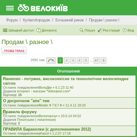
Форум
Купівля\продаж
Блошиний ринок
Продам \ разное \
Швидкий доступ
Допомога
Пошук
Реєстрація
Вхід
Продам \ разное \
Нова тема
2595 тем
1
2
3
4
5
…
87
Оголошення
Ravemen - потужне, високоякісне та технологічне велосипедне
світло
Останнє повідомлення
ВелоДім
«
6.1.23 11:40
Доданов
iнтернет - магазин *Velosiped.com*
Відповіді:
15
О досрочном "апе" тем
Останнє повідомлення
Moder # 7モ7 #
«
11.4.11 18:20
Правила форуму
Останнє повідомлення
Велопортал
«
20.6.14 04:52
Доданов
Покатушки ( покатеньки)
Відповіді:
2
ПРАВИЛА Барахолки (с дополнениями 2012)
Останнє повідомлення
phasol
«
1.2.07 17:18