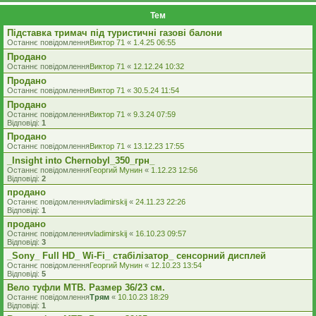
Тем
Підставка тримач під туристичні газові балони
Останнє повідомлення
Виктор 71
«
1.4.25 06:55
Продано
Останнє повідомлення
Виктор 71
«
12.12.24 10:32
Продано
Останнє повідомлення
Виктор 71
«
30.5.24 11:54
Продано
Останнє повідомлення
Виктор 71
«
9.3.24 07:59
Відповіді:
1
Продано
Останнє повідомлення
Виктор 71
«
13.12.23 17:55
_Insight into Chernobyl_350_грн_
Останнє повідомлення
Георгий Мунин
«
1.12.23 12:56
Відповіді:
2
продано
Останнє повідомлення
vladimirskij
«
24.11.23 22:26
Відповіді:
1
продано
Останнє повідомлення
vladimirskij
«
16.10.23 09:57
Відповіді:
3
_Sony_ Full HD_ Wi-Fi_ стабілізатор_ сенсорний дисплей
Останнє повідомлення
Георгий Мунин
«
12.10.23 13:54
Відповіді:
5
Вело туфли МТВ. Размер 36/23 см.
Останнє повідомлення
Трям
«
10.10.23 18:29
Відповіді:
1