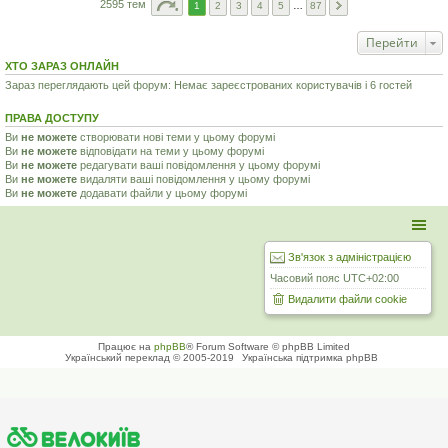
2595 тем
1
2
3
4
5
…
87
Перейти
ХТО ЗАРАЗ ОНЛАЙН
Зараз переглядають цей форум: Немає зареєстрованих користувачів і 6 гостей
ПРАВА ДОСТУПУ
Ви
не можете
створювати нові теми у цьому форумі
Ви
не можете
відповідати на теми у цьому форумі
Ви
не можете
редагувати ваші повідомлення у цьому форумі
Ви
не можете
видаляти ваші повідомлення у цьому форумі
Ви
не можете
додавати файли у цьому форумі
Зв'язок з адміністрацією
Часовий пояс
UTC+02:00
Видалити файли cookie
Працює на
phpBB
® Forum Software © phpBB Limited
Український переклад © 2005-2019
Українська підтримка phpBB