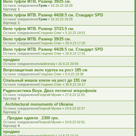
Вело туфли МТВ. Размер 39/25 см.
Останнє повідомлення
Трям
«
10.10.23 18:28
Відповіді:
1
Вело туфли МТВ. Размер 44/28.5 см. Стандарт SPD
Останнє повідомлення
Трям
«
10.10.23 18:28
Відповіді:
1
Вело туфли МТВ. Размер 37/23.5 см.
Останнє повідомлення
Стеценко Олег
«
5.10.23 19:51
Вело туфли МТВ. Размер 39/25 см.
Останнє повідомлення
Стеценко Олег
«
28.9.23 17:20
Вело туфли МТВ. Размер 44/28.5 см. Стандарт SPD
Останнє повідомлення
Стеценко Олег
«
20.9.23 17:51
продано
Останнє повідомлення
vladimirskij
«
16.9.23 20:59
Ветрозащитная вело куртка на рост 185 см
Останнє повідомлення
Стеценко Олег
«
6.9.23 19:38
Спальный мешок кокон на рост до 191 см
Останнє повідомлення
Стеценко Олег
«
30.8.23 19:17
Радиосистема Boya. Двох петличні мікрофонів
Останнє повідомлення
Георгий Мунин
«
27.8.23 11:03
Відповіді:
4
_Architectural monuments of Ukraine
Останнє повідомлення
Георгий Мунин
«
24.8.23 02:57
Відповіді:
2
__Продаю одеяло _2300 грн.
Останнє повідомлення
Георгий Мунин
«
24.8.23 02:51
Відповіді:
6
продано
Останнє повідомлення
vladimirskij
«
14.8.23 14:24