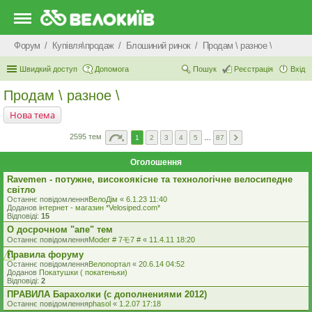
Форум
Купівля\продаж
Блошиний ринок
Продам \ разное \
Швидкий доступ
Допомога
Пошук
Реєстрація
Вхід
Продам \ разное \
Нова тема
2595 тем
1
2
3
4
5
…
87
Оголошення
Ravemen - потужне, високоякісне та технологічне велосипедне
світло
Останнє повідомлення
ВелоДім
«
6.1.23 11:40
Доданов
iнтернет - магазин *Velosiped.com*
Відповіді:
15
О досрочном "апе" тем
Останнє повідомлення
Moder # 7モ7 #
«
11.4.11 18:20
Правила форуму
Останнє повідомлення
Велопортал
«
20.6.14 04:52
Доданов
Покатушки ( покатеньки)
Відповіді:
2
ПРАВИЛА Барахолки (с дополнениями 2012)
Останнє повідомлення
phasol
«
1.2.07 17:18