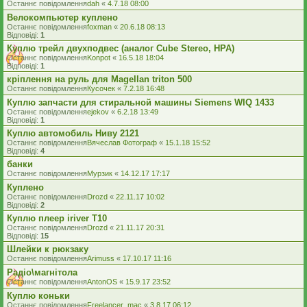
Останнє повідомлення
dah
«
4.7.18 08:00
Велокомпьютер куплено
Останнє повідомлення
foxman
«
20.6.18 08:13
Відповіді:
1
Куплю трейл двухподвес (аналог Cube Stereo, HPA)
Останнє повідомлення
Konpot
«
16.5.18 18:04
Відповіді:
1
кріплення на руль для Magellan triton 500
Останнє повідомлення
Кусочек
«
7.2.18 16:48
Куплю запчасти для стиральной машины Siemens WIQ 1433
Останнє повідомлення
ejekov
«
6.2.18 13:49
Відповіді:
1
Куплю автомобиль Ниву 2121
Останнє повідомлення
Вячеслав Фотограф
«
15.1.18 15:52
Відповіді:
4
банки
Останнє повідомлення
Мурзик
«
14.12.17 17:17
Куплено
Останнє повідомлення
Drozd
«
22.11.17 10:02
Відповіді:
2
Куплю плеер iriver Т10
Останнє повідомлення
Drozd
«
21.11.17 20:31
Відповіді:
15
Шлейки к рюкзаку
Останнє повідомлення
Arimuss
«
17.10.17 11:16
Радіо\магнітола
Останнє повідомлення
AntonOS
«
15.9.17 23:52
Куплю коньки
Останнє повідомлення
Freelancer_mac
«
3.8.17 06:12