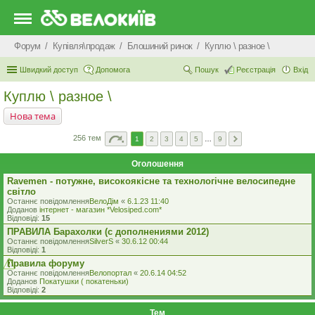
Форум
Купівля\продаж
Блошиний ринок
Куплю \ разное \
Швидкий доступ
Допомога
Пошук
Реєстрація
Вхід
Куплю \ разное \
Нова тема
256 тем
1
2
3
4
5
…
9
Оголошення
Ravemen - потужне, високоякісне та технологічне велосипедне
світло
Останнє повідомлення
ВелоДім
«
6.1.23 11:40
Доданов
iнтернет - магазин *Velosiped.com*
Відповіді:
15
ПРАВИЛА Барахолки (с дополнениями 2012)
Останнє повідомлення
SilverS
«
30.6.12 00:44
Відповіді:
1
Правила форуму
Останнє повідомлення
Велопортал
«
20.6.14 04:52
Доданов
Покатушки ( покатеньки)
Відповіді:
2
Тем