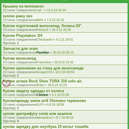
Крышку на велонасос
Останнє повідомлення
-tyt--
«
12.4.24 16:24
куплю раму хвз
Останнє повідомлення
MAX
«
7.6.23 15:10
Куплю підлітковий велосипед. Колеса 24".
Останнє повідомлення
Pasha.E
«
20.3.21 15:26
Куплю Playstation 3/4
Останнє повідомлення
Checkpoint
«
4.2.21 18:01
Відповіді:
1
Запчасти для sram
Останнє повідомлення
Pavellan
«
30.10.20 09:13
Куплю велосипед
Останнє повідомлення
Francdmo
«
20.8.20 10:42
Куплю крепление на стену для велосипеда
Останнє повідомлення
Gregor374
«
10.3.20 09:59
Відповіді:
2
Куплю штани Rock Shox TORA 318 solo air.
Останнє повідомлення
Enion
«
16.6.19 10:24
Куплю защиту одежды от колеса
Останнє повідомлення
Climber
«
5.1.19 01:00
Куплю/аренду шипи мтб Shimano терміново
Останнє повідомлення
XLPI
«
4.8.18 18:58
Відповіді:
3
куплю центрифугу centa или аналоги
Останнє повідомлення
alexandrxxl
«
8.7.18 00:15
Відповіді:
9
куплю зарядку для ноутбука 15 вольт тошиба