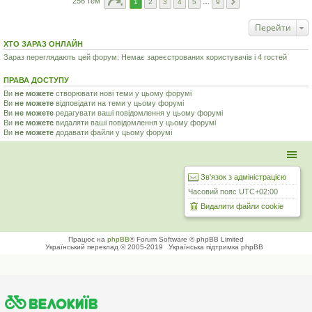
256 тем
1
2
3
4
5
…
9
Перейти
ХТО ЗАРАЗ ОНЛАЙН
Зараз переглядають цей форум: Немає зареєстрованих користувачів і 4 гостей
ПРАВА ДОСТУПУ
Ви
не можете
створювати нові теми у цьому форумі
Ви
не можете
відповідати на теми у цьому форумі
Ви
не можете
редагувати ваші повідомлення у цьому форумі
Ви
не можете
видаляти ваші повідомлення у цьому форумі
Ви
не можете
додавати файли у цьому форумі
Зв'язок з адміністрацією
Часовий пояс
UTC+02:00
Видалити файли cookie
Працює на
phpBB
® Forum Software © phpBB Limited
Український переклад © 2005-2019
Українська підтримка phpBB