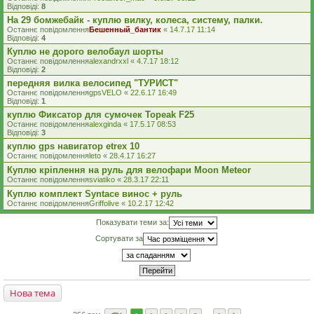
Відповіді:
8
На 29 бомжебайк - куплю вилку, колеса, систему, палки.
Останнє повідомлення
Бешенный_бантик
«
14.7.17 11:14
Відповіді:
4
Куплю не дорого велобаул шорты
Останнє повідомлення
alexandrxxl
«
4.7.17 18:12
Відповіді:
2
передняя вилка велосипед "ТУРИСТ"
Останнє повідомлення
gpsVELO
«
22.6.17 16:49
Відповіді:
1
куплю Фиксатор для сумочек Topeak F25
Останнє повідомлення
alexginda
«
17.5.17 08:53
Відповіді:
3
куплю gps навигатор etrex 10
Останнє повідомлення
leto
«
28.4.17 16:27
Куплю кріплення на руль для велофари Moon Meteor
Останнє повідомлення
sviatiko
«
28.3.17 22:11
Куплю комплект Syntace винос + руль
Останнє повідомлення
Griffolive
«
10.2.17 12:42
Показувати теми за:
Сортувати за
Нова тема