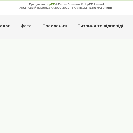
Працює на
phpBB
® Forum Software © phpBB Limited
Український переклад © 2005-2019
Українська підтримка phpBB
алог
Фото
Посилання
Питання та вiдповiдi