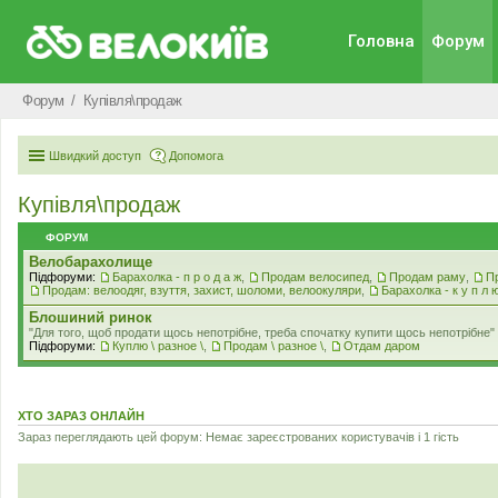
Головна
Форум
Форум
Купівля\продаж
Швидкий доступ
Допомога
Купівля\продаж
ФОРУМ
Велобарахолище
Підфоруми:
Барахолка - п р о д а ж
,
Продам велосипед
,
Продам раму
,
П
Продам: велоодяг, взуття, захист, шоломи, велоокуляри
,
Барахолка - к у п л 
Блошиний ринок
"Для того, щоб продати щось непотрібне, треба спочатку купити щось непотрібне" .
Підфоруми:
Куплю \ разное \
,
Продам \ разное \
,
Отдам даром
ХТО ЗАРАЗ ОНЛАЙН
Зараз переглядають цей форум: Немає зареєстрованих користувачів і 1 гість