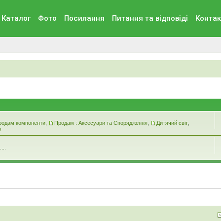
Каталог
Фото
Посилання
Питання та вiдповiдi
Контак
родам компоненти
,
Продам : Аксесуари та Спорядження
,
Дитячий світ
,
ю
...