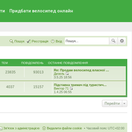
ти
Придбати велосипед онлайн
Пошук
Реєстрація
Вхід
ТЕМ
ПОВІДОМЛЕНЬ
ОСТАННЄ ПОВІДОМЛЕННЯ
Re: Продам велосипед власної …
23835
93013
Дизель
П
3.5.25 18:56
е
р
Підставка тримач під туристич…
4037
15157
е
Виктор 71
г
П
1.4.25 06:55
л
е
я
р
н
е
Перейти
у
г
т
л
и
я
о
н
с
у
т
т
а
и
Зв'язок з адміністрацією
Видалити файли cookie
Часовий пояс
UTC+02:00
н
о