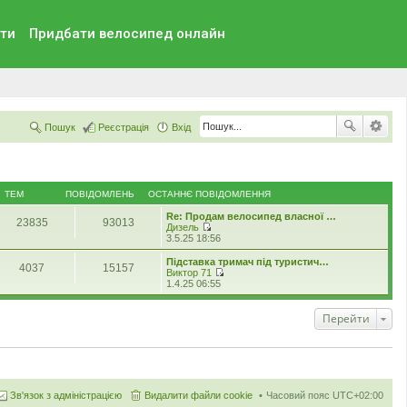
ти
Придбати велосипед онлайн
Пошук
Реєстрація
Вхід
ТЕМ
ПОВІДОМЛЕНЬ
ОСТАННЄ ПОВІДОМЛЕННЯ
Re: Продам велосипед власної …
23835
93013
Дизель
П
3.5.25 18:56
е
р
Підставка тримач під туристич…
4037
15157
е
Виктор 71
г
П
1.4.25 06:55
л
е
я
р
н
е
Перейти
у
г
т
л
и
я
о
н
с
у
т
т
а
и
Зв'язок з адміністрацією
Видалити файли cookie
Часовий пояс
UTC+02:00
н
о