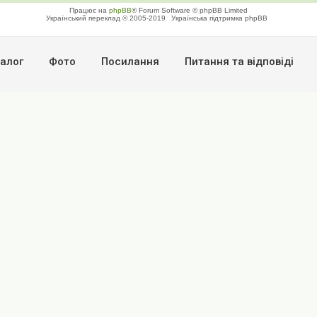
Працює на
phpBB
® Forum Software © phpBB Limited
Український переклад © 2005-2019
Українська підтримка phpBB
алог
Фото
Посилання
Питання та вiдповiдi