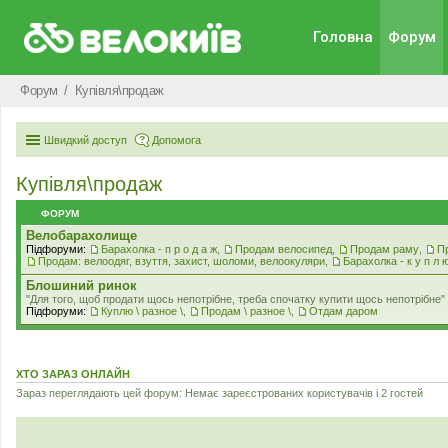
Головна
Форум
Форум
Купівля\продаж
Швидкий доступ
Допомога
Купівля\продаж
ФОРУМ
Велобарахолище
Підфоруми:
Барахолка - п р о д а ж
,
Продам велосипед
,
Продам раму
,
П
Продам: велоодяг, взуття, захист, шоломи, велоокуляри
,
Барахолка - к у п л 
Блошиний ринок
"Для того, щоб продати щось непотрібне, треба спочатку купити щось непотрібне" .
Підфоруми:
Куплю \ разное \
,
Продам \ разное \
,
Отдам даром
ХТО ЗАРАЗ ОНЛАЙН
Зараз переглядають цей форум: Немає зареєстрованих користувачів і 2 гостей