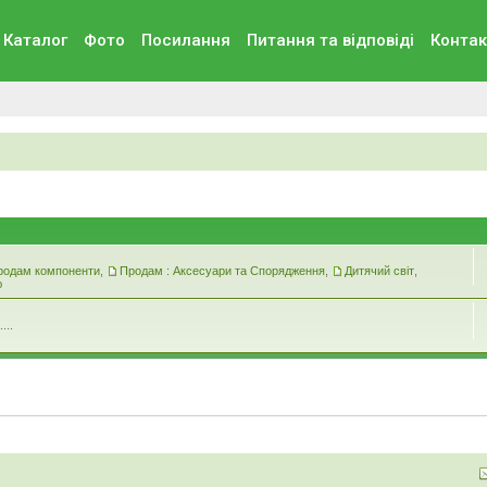
Каталог
Фото
Посилання
Питання та вiдповiдi
Контак
родам компоненти
,
Продам : Аксесуари та Спорядження
,
Дитячий світ
,
ю
...