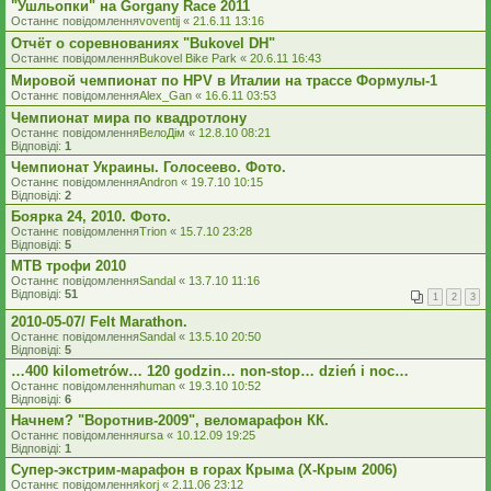
"Ушльопки" на Gorgany Race 2011
Останнє повідомлення
voventij
«
21.6.11 13:16
Отчёт о соревнованиях "Bukovel DH"
Останнє повідомлення
Bukovel Bike Park
«
20.6.11 16:43
Мировой чемпионат по HPV в Италии на трассе Формулы-1
Останнє повідомлення
Alex_Gan
«
16.6.11 03:53
Чемпионат мира по квадротлону
Останнє повідомлення
ВелоДім
«
12.8.10 08:21
Відповіді:
1
Чемпионат Украины. Голосеево. Фото.
Останнє повідомлення
Andron
«
19.7.10 10:15
Відповіді:
2
Боярка 24, 2010. Фото.
Останнє повідомлення
Trion
«
15.7.10 23:28
Відповіді:
5
MTB трофи 2010
Останнє повідомлення
Sandal
«
13.7.10 11:16
Відповіді:
51
1
2
3
2010-05-07/ Felt Marathon.
Останнє повідомлення
Sandal
«
13.5.10 20:50
Відповіді:
5
…400 kilometrów… 120 godzin… non-stop… dzień i noc…
Останнє повідомлення
human
«
19.3.10 10:52
Відповіді:
6
Начнем? "Воротнив-2009", веломарафон КК.
Останнє повідомлення
ursa
«
10.12.09 19:25
Відповіді:
1
Супер-экстрим-марафон в горах Крыма (Х-Крым 2006)
Останнє повідомлення
korj
«
2.11.06 23:12