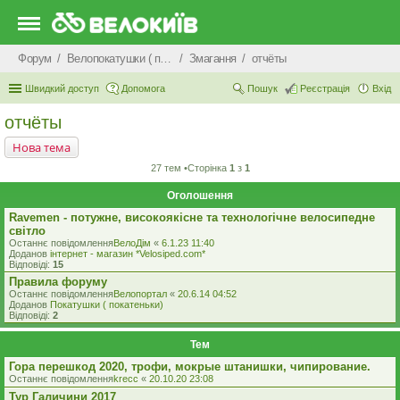
Форум
Велопокатушки ( покатеньки), велопоходи, туризм.
Змагання
отчёты
Швидкий доступ
Допомога
Пошук
Реєстрація
Вхід
отчёты
Нова тема
27 тем •Сторінка
1
з
1
Оголошення
Ravemen - потужне, високоякісне та технологічне велосипедне
світло
Останнє повідомлення
ВелоДім
«
6.1.23 11:40
Доданов
iнтернет - магазин *Velosiped.com*
Відповіді:
15
Правила форуму
Останнє повідомлення
Велопортал
«
20.6.14 04:52
Доданов
Покатушки ( покатеньки)
Відповіді:
2
Тем
Гора перешкод 2020, трофи, мокрые штанишки, чипирование.
Останнє повідомлення
krecc
«
20.10.20 23:08
Тур Галичини 2017