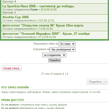
Відповіді:
4
La Sportiva Race 2006 – сантиметр до победы.
Останнє повідомлення
Трям
«
23.9.06 01:05
Відповіді:
1
Alushta Cup 2006
Останнє повідомлення
korj
«
13.5.06 12:31
фото-отчет "Открытие сезона 06" Крым 19ое марта
Останнє повідомлення
korj
«
7.4.06 22:55
фотоотчет "Осенний Марафон 2005" - Крым, 27 ноября
Останнє повідомлення
korj
«
27.12.05 01:38
Показувати теми за:
Сортувати за
Нова тема
27 тем •Сторінка
1
з
1
Перейти
ХТО ЗАРАЗ ОНЛАЙН
Зараз переглядають цей форум: Немає зареєстрованих користувачів і 6 гостей
ПРАВА ДОСТУПУ
Ви
не можете
створювати нові теми у цьому форумі
Ви
не можете
відповідати на теми у цьому форумі