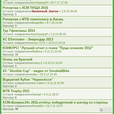
Останнє повідомлення
serhiypopoff
«
10.7.17 17:58
Репортаж з ХСМ ПУЩА 2016
Останнє повідомлення
Бешенный_бантик
«
2.8.16 09:28
Відповіді:
1
Репортаж з МТБ чемпіонату м.Києва.
Останнє повідомлення
lisapedist
«
6.7.16 13:40
Відповіді:
3
Тур Гфличины 2014
Останнє повідомлення
serhiypopoff
«
1.6.14 05:18
XC Eliminator - Энергодар 2013
Останнє повідомлення
Lexx-CCX
«
16.9.13 19:19
КОНКУРС! "Лучший отчет о гонке "Пуща осенняя 2012"
Останнє повідомлення
Malinka
«
5.11.12 10:26
Відповіді:
10
Осень на Красной
Останнє повідомлення
sotovy1
«
8.10.12 16:34
Відповіді:
1
XC "Alushta Cup" - видео от Smoke&Bike
Останнє повідомлення
dab
«
20.5.12 19:49
Відкритий Кубок "Чорнолісся"
Останнє повідомлення
kor.valera
«
6.11.11 22:55
Відповіді:
2
MTB Trophy 2011
Останнє повідомлення
Sandal
«
5.9.11 18:57
Відповіді:
6
XCM«Боярка-24» 2011-отчёты победителей и взгляд со стороны
Останнє повідомлення
ParadiZe
«
16.7.11 11:57
Відповіді:
48
1
2