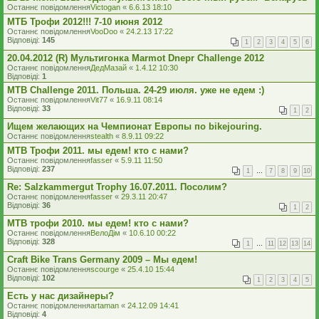
Останнє повідомлення
Victogan
«
6.6.13 18:10
МТБ Трофи 2012!!! 7-10 июня 2012
Останнє повідомлення
VooDoo
«
24.2.13 17:22
Відповіді:
145
1
2
3
4
5
6
20.04.2012 (R) Мультигонка Marmot Dnepr Challenge 2012
Останнє повідомлення
ДедМазай
«
1.4.12 10:30
Відповіді:
1
MTB Challenge 2011. Польша. 24-29 июля. уже не едем :)
Останнє повідомлення
Vit77
«
16.9.11 08:14
Відповіді:
33
1
2
Ищем желающих на Чемпионат Европы по bikejouring.
Останнє повідомлення
stealth
«
8.9.11 09:22
MTB Трофи 2011. мы едем! кто с нами?
Останнє повідомлення
fasser
«
5.9.11 11:50
Відповіді:
237
1
…
7
8
9
10
Re: Salzkammergut Trophy 16.07.2011. Посолим?
Останнє повідомлення
fasser
«
29.3.11 20:47
Відповіді:
36
1
2
MTB трофи 2010. мы едем! кто с нами?
Останнє повідомлення
ВелоДім
«
10.6.10 00:22
Відповіді:
328
1
…
11
12
13
14
Craft Bike Trans Germany 2009 – Мы едем!
Останнє повідомлення
scourge
«
25.4.10 15:44
Відповіді:
102
1
2
3
4
5
Есть у нас дизайнеры?
Останнє повідомлення
artaman
«
24.12.09 14:41
Відповіді:
4