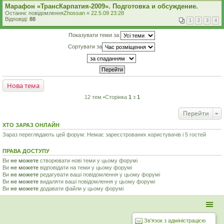
Марафон «ТрансКарпатия-2009». Подготовка и обсуждение.
Останнє повідомлення
Zhossan
«
22.5.09 23:28
Відповіді:
88
1
2
3
4
Показувати теми за:
Сортувати за
Нова тема
12 тем •Сторінка
1
з
1
Перейти
ХТО ЗАРАЗ ОНЛАЙН
Зараз переглядають цей форум: Немає зареєстрованих користувачів і 5 гостей
ПРАВА ДОСТУПУ
Ви
не можете
створювати нові теми у цьому форумі
Ви
не можете
відповідати на теми у цьому форумі
Ви
не можете
редагувати ваші повідомлення у цьому форумі
Ви
не можете
видаляти ваші повідомлення у цьому форумі
Ви
не можете
додавати файли у цьому форумі
Зв'язок з адміністрацією