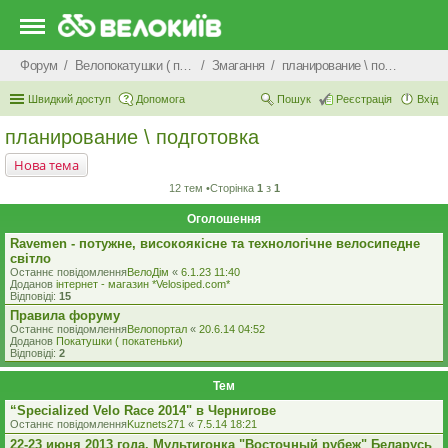
Форум
Велопокатушки ( покатеньки), велопоходи, туризм.
Змагання
планирование \ подготовка
Швидкий доступ
Допомога
Пошук
Реєстрація
Вхід
планирование \ подготовка
Нова тема
12 тем •Сторінка
1
з
1
Оголошення
Ravemen - потужне, високоякісне та технологічне велосипедне
світло
Останнє повідомлення
ВелоДім
«
6.1.23 11:40
Доданов
iнтернет - магазин *Velosiped.com*
Відповіді:
15
Правила форуму
Останнє повідомлення
Велопортал
«
20.6.14 04:52
Доданов
Покатушки ( покатеньки)
Відповіді:
2
Тем
“Specialized Velo Race 2014" в Чернигове
Останнє повідомлення
Kuznets271
«
7.5.14 18:21
22-23 июня 2013 года. Мультигонка "Восточный рубеж" Беларусь