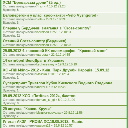
XCM "Броварські дюни" (3год.)
Останнє повідомлення
Ягал
«
4.10.12 21:23
Відповіді:
8
Велоперегони у класі крос-кантрі «Velo Vyshgorod»
Останнє повідомлення
Seta
«
29.9.12 18:39
Відповіді:
3
Вперше у Бердичеві змагання з "Cross-country"
Останнє повідомлення
ihorblood
«
25.9.12 10:31
Відповіді:
11
Осенний Cross-country (Бердичев)
Останнє повідомлення
ihorblood
«
25.9.12 10:28
29.09.2012 4-х часовой КК веломарафон "Красный мост"
Останнє повідомлення
ctarosta
«
22.9.12 14:55
14 октября! ВелоДраг в Украинке
Останнє повідомлення
kycheryavuy
«
19.9.12 16:19
XC «ПДН-king» 2012 - Київ. Парк Дружби Народів. 15.09.12
Останнє повідомлення
Malinka
«
10.9.12 12:54
Відповіді:
1
Суперспринт Триатлон Кубок Киевского Водного Стадиона
Останнє повідомлення
andrei
«
7.9.12 10:38
Відповіді:
1
09.09.2012 XCO «Потіївка 2012», Фастов
Останнє повідомлення
domani_tz_qi
«
5.9.12 21:09
Відповіді:
9
25 августа, "Канев. Кручи"
Останнє повідомлення
Мышка-норушка
«
29.8.12 11:56
Відповіді:
7
IV етап АКЗУ - PROBA XC,18.08.2012., Львів.
Останнє повідомлення
pasport22
«
15.8.12 10:57