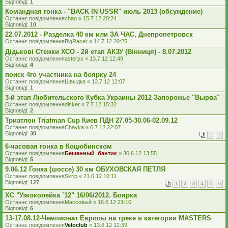
Відповіді:
1
Командная гонка - "BACK IN USSR" июль 2013 (обсуждение)
Останнє повідомлення
chao
«
15.7.12 20:24
Відповіді:
10
22.07.2012 - Разделка 40 км или ЗА ЧАС, Днепропетровск
Останнє повідомлення
BigRacer
«
14.7.12 20:25
Дідькові Стежки ХСО - 2й етап АКЗУ (Вінниця) - 8.07.2012
Останнє повідомлення
asteryx
«
13.7.12 12:49
Відповіді:
4
поиск 4го участника на боярку 24
Останнє повідомлення
Швыдка
«
13.7.12 12:07
Відповіді:
1
3-й этап Любительского Кубка Украины 2012 Запорожье "Вырва"
Останнє повідомлення
dlsker
«
7.7.12 15:32
Відповіді:
2
Триатлон Triatman Cup Киев ПДН 27.05-30.06-02.09.12
Останнє повідомлення
Chayka
«
6.7.12 22:07
Відповіді:
30
1
2
6-часовая гонка в Коцюбинском
Останнє повідомлення
Бешенный_бантик
«
30.6.12 13:55
Відповіді:
5
9.06.12 Гонка (шоссе) 30 км ОБУХОВСКАЯ ПЕТЛЯ
Останнє повідомлення
Skrip
«
21.6.12 10:11
Відповіді:
127
1
2
3
4
5
6
XC "Узкоколейка `12" 16/06/2012. Боярка
Останнє повідомлення
Массовый
«
16.6.12 21:10
Відповіді:
6
13-17.08.12-Чемпионат Европы на треке в категории MASTERS
Останнє повідомлення
Veloclub
«
13.6.12 12:39