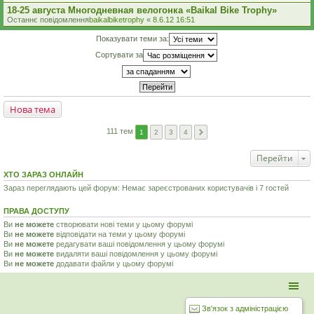
18-25 августа Многодневная велогонка «Baikal Bike Trophy»
Останнє повідомлення
baikalbiketrophy
«
8.6.12 16:51
Показувати теми за:
Сортувати за
Нова тема
111 тем
1
2
3
4
Перейти
ХТО ЗАРАЗ ОНЛАЙН
Зараз переглядають цей форум: Немає зареєстрованих користувачів і 7 гостей
ПРАВА ДОСТУПУ
Ви
не можете
створювати нові теми у цьому форумі
Ви
не можете
відповідати на теми у цьому форумі
Ви
не можете
редагувати ваші повідомлення у цьому форумі
Ви
не можете
видаляти ваші повідомлення у цьому форумі
Ви
не можете
додавати файли у цьому форумі
Зв'язок з адміністрацією