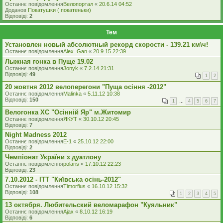
Останнє повідомлення
Велопортал
«
20.6.14 04:52
Доданов
Покатушки ( покатеньки)
Відповіді:
2
Тем
Установлен новый абсолютный рекорд скорости - 139.21 км\ч!
Останнє повідомлення
Alex_Gan
«
20.9.15 22:39
Лыжная гонка в Пуще 19.02
Останнє повідомлення
Jonyk
«
7.2.14 21:31
Відповіді:
49
1
2
20 жовтня 2012 велоперегони "Пуща осіння -2012"
Останнє повідомлення
Malinka
«
5.11.12 10:38
Відповіді:
150
1
…
4
5
6
7
Велогонка XC "Осінній Яр" м.Житомир
Останнє повідомлення
ЯКУТ
«
30.10.12 20:45
Відповіді:
7
Night Madness 2012
Останнє повідомлення
E-1
«
25.10.12 22:00
Відповіді:
2
Чемпіонат України з дуатлону
Останнє повідомлення
polaris
«
17.10.12 22:23
Відповіді:
23
7.10.2012 - ITT "Київська осінь-2012"
Останнє повідомлення
Timorfius
«
16.10.12 15:32
Відповіді:
108
1
2
3
4
5
13 октября. Любительский веломарафон "Куяльник"
Останнє повідомлення
Ajax
«
8.10.12 16:19
Відповіді:
6