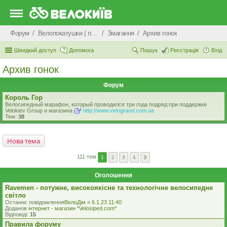
Форум
Велопокатушки ( покатеньки), велопоходи, туризм.
Змагання
Архив гонок
Швидкий доступ
Допомога
Пошук
Реєстрація
Вхід
Архив гонок
Форум
Король Гор
Велосипедный марафон, который проводился три года подряд при поддержке
Velokiev Group и магазина
http://www.velogrand.com.ua
Тем:
38
Нова тема
111 тем
1
2
3
4
Оголошення
Ravemen - потужне, високоякісне та технологічне велосипедне
світло
Останнє повідомлення
ВелоДім
«
6.1.23 11:40
Доданов
iнтернет - магазин *Velosiped.com*
Відповіді:
15
Правила форуму