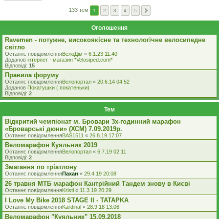
133 тем
1
2
3
4
5
Оголошення
Ravemen - потужне, високоякісне та технологічне велосипедне
світло
Останнє повідомлення
ВелоДім
«
6.1.23 11:40
Доданов
iнтернет - магазин *Velosiped.com*
Відповіді:
15
Правила форуму
Останнє повідомлення
Велопортал
«
20.6.14 04:52
Доданов
Покатушки ( покатеньки)
Відповіді:
2
Тем
Відкритий чемпіонат м. Бровари 3х-годинний марафон
«Броварські дюни» (ХСМ) 7.09.2019р.
Останнє повідомлення
BAS1511
«
26.8.19 17:07
Веломарафон Куяльник 2019
Останнє повідомлення
Велопортал
«
6.7.19 02:11
Відповіді:
2
Змагання по тріатлону
Останнє повідомлення
Пахан
«
29.4.19 20:08
26 травня МТБ марафон Кантрійний Тандем знову в Києві
Останнє повідомлення
Kristi
«
11.3.19 20:29
I Love My Bike 2018 STAGE II - TATAPKA
Останнє повідомлення
Kardinal
«
28.9.18 13:06
Веломарафон "Куяльник" 15.09.2018