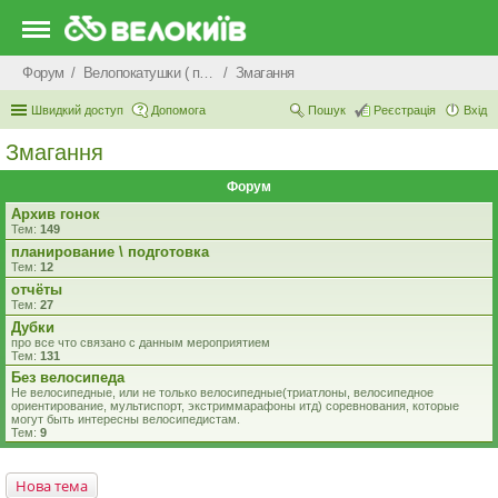
Форум
Велопокатушки ( покатеньки), велопоходи, туризм.
Змагання
Швидкий доступ
Допомога
Пошук
Реєстрація
Вхід
Змагання
Форум
Архив гонок
Тем:
149
планирование \ подготовка
Тем:
12
отчёты
Тем:
27
Дубки
про все что связано с данным мероприятием
Тем:
131
Без велосипеда
Не велосипедные, или не только велосипедные(триатлоны, велосипедное
ориентирование, мультиспорт, экстриммарафоны итд) соревнования, которые
могут быть интересны велосипедистам.
Тем:
9
Нова тема