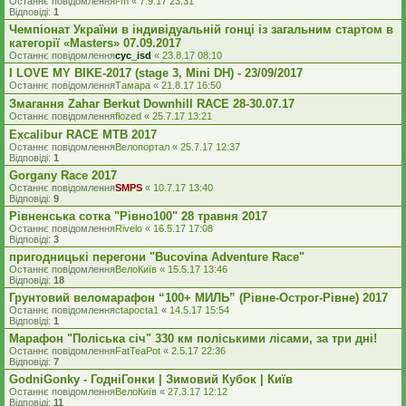
Останнє повідомлення
l-m
«
7.9.17 23:31
Відповіді:
1
Чемпіонат України в індивідуальній гонці із загальним стартом в
категорії «Masters» 07.09.2017
Останнє повідомлення
cyc_isd
«
23.8.17 08:10
I LOVE MY BIKE-2017 (stage 3, Mini DH) - 23/09/2017
Останнє повідомлення
Тамара
«
21.8.17 16:50
Змагання Zahar Berkut Downhill RACE 28-30.07.17
Останнє повідомлення
flozed
«
25.7.17 13:21
Excalibur RACE MTB 2017
Останнє повідомлення
Велопортал
«
25.7.17 12:37
Відповіді:
1
Gorgany Race 2017
Останнє повідомлення
SMPS
«
10.7.17 13:40
Відповіді:
9
Рівненська сотка "Рівно100" 28 травня 2017
Останнє повідомлення
Rivelo
«
16.5.17 17:08
Відповіді:
3
пригодницькі перегони "Bucovina Adventure Race"
Останнє повідомлення
ВелоКиїв
«
15.5.17 13:46
Відповіді:
18
Грунтовий веломарафон “100+ МИЛЬ” (Рівне-Острог-Рівне) 2017
Останнє повідомлення
ctapocta1
«
14.5.17 15:54
Відповіді:
1
Марафон "Поліська січ" 330 км поліськими лісами, за три дні!
Останнє повідомлення
FatTeaPot
«
2.5.17 22:36
Відповіді:
7
GodniGonky - ГодніГонки | Зимовий Кубок | Київ
Останнє повідомлення
ВелоКиїв
«
27.3.17 12:12
Відповіді:
11