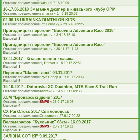
Останнє повідомлення
Naip
«
9.7.18 10:09
16-17,06,2018 Змагання джиперів київського клубу ОРМ
Останнє повідомлення
samaraa
«
14.6.18 20:37
02.06.18 UKRAINKA DUATHLON KIDS
Останнє повідомлення
Jeff Lenosky
«
29.5.18 09:25
Пригодницькі перегони "Bucovina Adventure Race 2018"
Останнє повідомлення
Valex.cv
«
3.4.18 15:10
Відповіді:
1
Пригодницькі перегони "Bucovina Adventure Race"
Останнє повідомлення
Valex.cv
«
30.11.17 11:43
Відповіді:
3
12.11.2017 - Кітаєво осіння класика
Останнє повідомлення
d.j.Denver
«
18.10.17 22:52
Відповіді:
1
Перегони "Шалені лосі" 04.11.2017
Останнє повідомлення
Клуб Север
«
10.10.17 20:44
Відповіді:
5
15.10.2017 - Didorovka XC Duathlon, MTB Race & Trail Run
Останнє повідомлення
AndrewS82
«
5.10.17 09:38
ХСМ "Броварські дюни" 2017
Останнє повідомлення
SMPS
«
28.9.17 16:08
Відповіді:
4
CX ParkCross 2017 Світловодськ
Останнє повідомлення
Crossmen
«
27.9.17 20:22
Веломарафон "Куяльник" 68км - 16.09.2017
Останнє повідомлення
SMPS
«
20.9.17 19:11
Відповіді:
15
ЗАЛІЗНА СОТНЯ” 9.09.2017