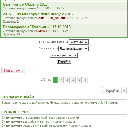
Gran Fondo Ukraine 2017
Останнє повідомлення
AB_
«
20.2.17 15:49
2016.11.05 Мікрорулілово Флоу v.2016
Останнє повідомлення
Бешенный_бантик
«
7.11.16 17:22
Відповіді:
1
Веломарафон "Куяльник" 15.10.2016
Останнє повідомлення
SMPS
«
21.10.16 11:24
Відповіді:
22
Показувати теми за:
Сортувати за
Нова тема
133 тем
1
2
3
4
5
Перейти
ХТО ЗАРАЗ ОНЛАЙН
Зараз переглядають цей форум: Немає зареєстрованих користувачів і 3 гостей
ПРАВА ДОСТУПУ
Ви
не можете
створювати нові теми у цьому форумі
Ви
не можете
відповідати на теми у цьому форумі
Ви
не можете
редагувати ваші повідомлення у цьому форумі