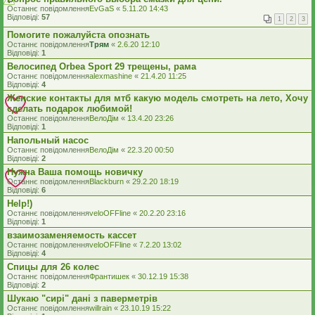
Останнє повідомлення
EvGaS
«
5.11.20 14:43
Відповіді:
57
1
2
3
Помогите пожалуйста опознать
Останнє повідомлення
Трям
«
2.6.20 12:10
Відповіді:
1
Велосипед Orbea Sport 29 трещены, рама
Останнє повідомлення
alexmashine
«
21.4.20 11:25
Відповіді:
4
Женские контакты для мтб какую модель смотреть на лето, Хочу
сделать подарок любимой!
Останнє повідомлення
ВелоДім
«
13.4.20 23:26
Відповіді:
1
Напольный насос
Останнє повідомлення
ВелоДім
«
22.3.20 00:50
Відповіді:
2
Нужна Ваша помощь новичку
Останнє повідомлення
Blackburn
«
29.2.20 18:19
Відповіді:
6
Help!)
Останнє повідомлення
veloOFFline
«
20.2.20 23:16
Відповіді:
1
взаимозаменяемость кассет
Останнє повідомлення
veloOFFline
«
7.2.20 13:02
Відповіді:
4
Спицы для 26 колес
Останнє повідомлення
Франтишек
«
30.12.19 15:38
Відповіді:
2
Шукаю "сирі" дані з паверметрів
Останнє повідомлення
willrain
«
23.10.19 15:22