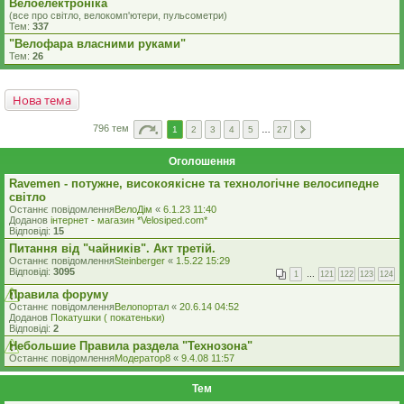
Велоелектроніка
(все про світло, велокомп'ютери, пульсометри)
Тем:
337
"Велофара власними руками"
Тем:
26
Нова тема
796 тем
1
2
3
4
5
…
27
Оголошення
Ravemen - потужне, високоякісне та технологічне велосипедне
світло
Останнє повідомлення
ВелоДім
«
6.1.23 11:40
Доданов
iнтернет - магазин *Velosiped.com*
Відповіді:
15
Питання від "чайників". Акт третій.
Останнє повідомлення
Steinberger
«
1.5.22 15:29
Відповіді:
3095
1
…
121
122
123
124
Правила форуму
Останнє повідомлення
Велопортал
«
20.6.14 04:52
Доданов
Покатушки ( покатеньки)
Відповіді:
2
Небольшие Правила раздела "Технозона"
Останнє повідомлення
Модератор8
«
9.4.08 11:57
Тем