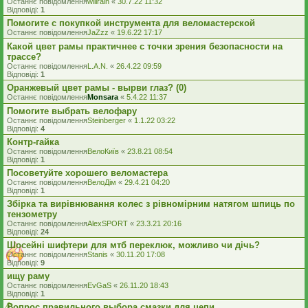
Останнє повідомлення
willrain
«
30.7.22 11:32
Відповіді:
1
Помогите с покупкой инструмента для веломастерской
Останнє повідомлення
JaZzz
«
19.6.22 17:17
Какой цвет рамы практичнее с точки зрения безопасности на
трассе?
Останнє повідомлення
L.A.N.
«
26.4.22 09:59
Відповіді:
1
Оранжевый цвет рамы - вырви глаз? (0)
Останнє повідомлення
Monsara
«
5.4.22 11:37
Помогите выбрать велофару
Останнє повідомлення
Steinberger
«
1.1.22 03:22
Відповіді:
4
Контр-гайка
Останнє повідомлення
ВелоКиїв
«
23.8.21 08:54
Відповіді:
1
Посоветуйте хорошего веломастера
Останнє повідомлення
ВелоДім
«
29.4.21 04:20
Відповіді:
1
Збірка та вирівнювання колес з рівномірним натягом шпиць по
тензометру
Останнє повідомлення
AlexSPORT
«
23.3.21 20:16
Відповіді:
24
Шосейні шифтери для мтб переклюк, можливо чи дічь?
Останнє повідомлення
Stanis
«
30.11.20 17:08
Відповіді:
9
ищу раму
Останнє повідомлення
EvGaS
«
26.11.20 18:43
Відповіді:
1
Вопрос правильного выбора смазки для цепи.