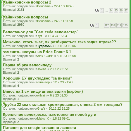
Чайниковские вопросы 2
Останнє повідомлення
ВелоКиїв
«
22.4.13 16:45
Відповіді:
2151
1
…
84
85
86
87
Чайниковские вопросы
Останнє повідомлення
ВелоКиїв
«
24.2.11 11:58
Відповіді:
2980
1
…
117
118
119
120
Велостанок для "Сам себе веломастер"
Останнє повідомлення
-tyt--
«
12.4.24 15:54
Можливо, хтось знає, як розбирається така задня втулка??
Останнє повідомлення
Tyapa555
«
10.11.23 19:06
заменить шатуны на Pride Donut 6.1
Останнє повідомлення
Alex-CUBE
«
8.11.23 16:58
Відповіді:
2
Перша збірка велосипеду
Останнє повідомлення
Jokias
«
20.7.23 21:20
Відповіді:
2
Хороший БУ двухподвес "за пивом"
Останнє повідомлення
Ляльвер
«
12.7.23 21:48
Відповіді:
4
Винос на 1 см вище штока вилки (карбон)
Останнє повідомлення
willrain
«
6.2.23 01:35
Відповіді:
1
Трубка 22 мм стальная хромированная, стенка 2 мм толщина?
Останнє повідомлення
Grafit
«
30.12.22 19:25
Крепление велокресла, изготовление новой дуги
Останнє повідомлення
Maks_K
«
1.8.22 09:01
Відповіді:
2
Питання для спеців стосовно ланцюга