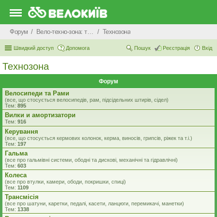
Форум
Вело-техно-зона: технічні питання та консультації
Технозона
Швидкий доступ
Допомога
Пошук
Реєстрація
Вхід
Технозона
Форум
Велосипеди та Рами
(все, що стосується велосипедів, рам, підсідельних штирів, сідел)
Тем:
895
Вилки и амортизатори
Тем:
916
Керування
(все, що стосується кермових колонок, керма, виносів, грипсів, ріжек та т.і.)
Тем:
197
Гальма
(все про гальмівні системи, ободні та дискові, механічні та гідравлічні)
Тем:
603
Колеса
(все про втулки, камери, ободи, покришки, спиці)
Тем:
1109
Трансмісія
(все про шатуни, каретки, педалі, касети, ланцюги, перемикачі, манетки)
Тем:
1338