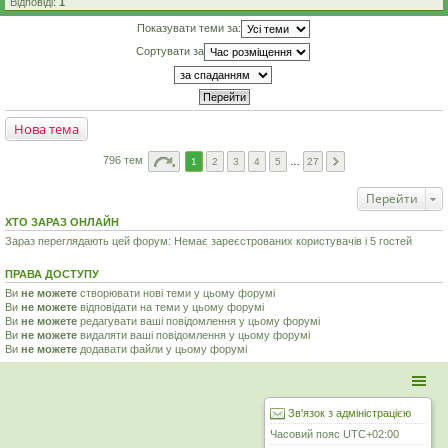
Відповіді:
1
Показувати теми за:
Сортувати за
Нова тема
796 тем
1
2
3
4
5
…
27
Перейти
ХТО ЗАРАЗ ОНЛАЙН
Зараз переглядають цей форум: Немає зареєстрованих користувачів і 5 гостей
ПРАВА ДОСТУПУ
Ви
не можете
створювати нові теми у цьому форумі
Ви
не можете
відповідати на теми у цьому форумі
Ви
не можете
редагувати ваші повідомлення у цьому форумі
Ви
не можете
видаляти ваші повідомлення у цьому форумі
Ви
не можете
додавати файли у цьому форумі
Зв'язок з адміністрацією
Часовий пояс
UTC+02:00