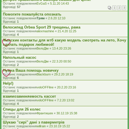
Останнє повідомлення
EvGaS
«
5.11.20 14:43
Відповіді:
57
1
2
3
Помогите пожалуйста опознать
Останнє повідомлення
Трям
«
2.6.20 12:10
Відповіді:
1
Велосипед Orbea Sport 29 трещены, рама
Останнє повідомлення
alexmashine
«
21.4.20 11:25
Відповіді:
4
Женские контакты для мтб какую модель смотреть на лето, Хочу
сделать подарок любимой!
Останнє повідомлення
ВелоДім
«
13.4.20 23:26
Відповіді:
1
Напольный насос
Останнє повідомлення
ВелоДім
«
22.3.20 00:50
Відповіді:
2
Нужна Ваша помощь новичку
Останнє повідомлення
Blackburn
«
29.2.20 18:19
Відповіді:
6
Help!)
Останнє повідомлення
veloOFFline
«
20.2.20 23:16
Відповіді:
1
взаимозаменяемость кассет
Останнє повідомлення
veloOFFline
«
7.2.20 13:02
Відповіді:
4
Спицы для 26 колес
Останнє повідомлення
Франтишек
«
30.12.19 15:38
Відповіді:
2
Шукаю "сирі" дані з паверметрів
Останнє повідомлення
willrain
«
23.10.19 15:22