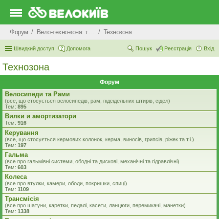
Форум
Вело-техно-зона: технічні питання та консультації
Технозона
Швидкий доступ
Допомога
Пошук
Реєстрація
Вхід
Технозона
Форум
Велосипеди та Рами
(все, що стосується велосипедів, рам, підсідельних штирів, сідел)
Тем:
895
Вилки и амортизатори
Тем:
916
Керування
(все, що стосується кермових колонок, керма, виносів, грипсів, ріжек та т.і.)
Тем:
197
Гальма
(все про гальмівні системи, ободні та дискові, механічні та гідравлічні)
Тем:
603
Колеса
(все про втулки, камери, ободи, покришки, спиці)
Тем:
1109
Трансмісія
(все про шатуни, каретки, педалі, касети, ланцюги, перемикачі, манетки)
Тем:
1338