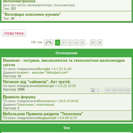
Велоелектроніка
(все про світло, велокомп'ютери, пульсометри)
Тем:
337
"Велофара власними руками"
Тем:
26
Нова тема
796 тем
1
2
3
4
5
…
27
Оголошення
Ravemen - потужне, високоякісне та технологічне велосипедне
світло
Останнє повідомлення
ВелоДім
«
6.1.23 11:40
Доданов
iнтернет - магазин *Velosiped.com*
Відповіді:
15
Питання від "чайників". Акт третій.
Останнє повідомлення
Steinberger
«
1.5.22 15:29
Відповіді:
3095
1
…
121
122
123
124
Правила форуму
Останнє повідомлення
Велопортал
«
20.6.14 04:52
Доданов
Покатушки ( покатеньки)
Відповіді:
2
Небольшие Правила раздела "Технозона"
Останнє повідомлення
Модератор8
«
9.4.08 11:57
Тем