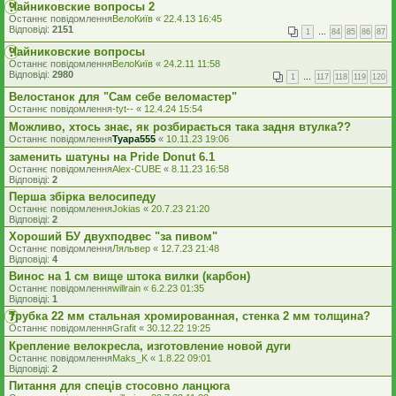
Чайниковские вопросы 2
Останнє повідомлення
ВелоКиїв
«
22.4.13 16:45
Відповіді:
2151
1
…
84
85
86
87
Чайниковские вопросы
Останнє повідомлення
ВелоКиїв
«
24.2.11 11:58
Відповіді:
2980
1
…
117
118
119
120
Велостанок для "Сам себе веломастер"
Останнє повідомлення
-tyt--
«
12.4.24 15:54
Можливо, хтось знає, як розбирається така задня втулка??
Останнє повідомлення
Tyapa555
«
10.11.23 19:06
заменить шатуны на Pride Donut 6.1
Останнє повідомлення
Alex-CUBE
«
8.11.23 16:58
Відповіді:
2
Перша збірка велосипеду
Останнє повідомлення
Jokias
«
20.7.23 21:20
Відповіді:
2
Хороший БУ двухподвес "за пивом"
Останнє повідомлення
Ляльвер
«
12.7.23 21:48
Відповіді:
4
Винос на 1 см вище штока вилки (карбон)
Останнє повідомлення
willrain
«
6.2.23 01:35
Відповіді:
1
Трубка 22 мм стальная хромированная, стенка 2 мм толщина?
Останнє повідомлення
Grafit
«
30.12.22 19:25
Крепление велокресла, изготовление новой дуги
Останнє повідомлення
Maks_K
«
1.8.22 09:01
Відповіді:
2
Питання для спеців стосовно ланцюга