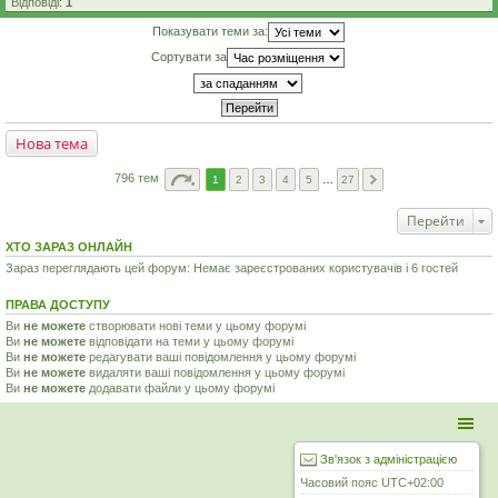
Відповіді:
1
Показувати теми за:
Сортувати за
Нова тема
796 тем
1
2
3
4
5
…
27
Перейти
ХТО ЗАРАЗ ОНЛАЙН
Зараз переглядають цей форум: Немає зареєстрованих користувачів і 6 гостей
ПРАВА ДОСТУПУ
Ви
не можете
створювати нові теми у цьому форумі
Ви
не можете
відповідати на теми у цьому форумі
Ви
не можете
редагувати ваші повідомлення у цьому форумі
Ви
не можете
видаляти ваші повідомлення у цьому форумі
Ви
не можете
додавати файли у цьому форумі
Зв'язок з адміністрацією
Часовий пояс
UTC+02:00