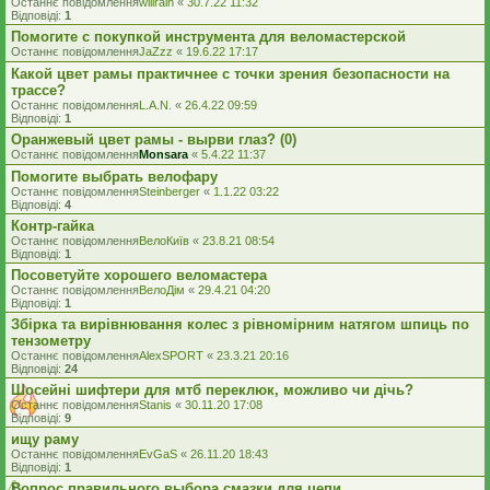
Останнє повідомлення
willrain
«
30.7.22 11:32
Відповіді:
1
Помогите с покупкой инструмента для веломастерской
Останнє повідомлення
JaZzz
«
19.6.22 17:17
Какой цвет рамы практичнее с точки зрения безопасности на
трассе?
Останнє повідомлення
L.A.N.
«
26.4.22 09:59
Відповіді:
1
Оранжевый цвет рамы - вырви глаз? (0)
Останнє повідомлення
Monsara
«
5.4.22 11:37
Помогите выбрать велофару
Останнє повідомлення
Steinberger
«
1.1.22 03:22
Відповіді:
4
Контр-гайка
Останнє повідомлення
ВелоКиїв
«
23.8.21 08:54
Відповіді:
1
Посоветуйте хорошего веломастера
Останнє повідомлення
ВелоДім
«
29.4.21 04:20
Відповіді:
1
Збірка та вирівнювання колес з рівномірним натягом шпиць по
тензометру
Останнє повідомлення
AlexSPORT
«
23.3.21 20:16
Відповіді:
24
Шосейні шифтери для мтб переклюк, можливо чи дічь?
Останнє повідомлення
Stanis
«
30.11.20 17:08
Відповіді:
9
ищу раму
Останнє повідомлення
EvGaS
«
26.11.20 18:43
Відповіді:
1
Вопрос правильного выбора смазки для цепи.