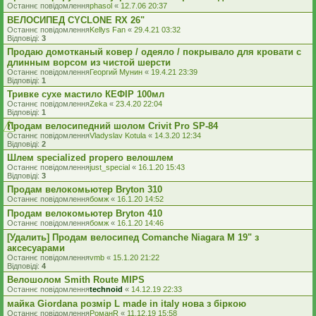
Останнє повідомлення
phasol
«
12.7.06 20:37
ВЕЛОСИПЕД CYCLONE RX 26"
Останнє повідомлення
Kellys Fan
«
29.4.21 03:32
Відповіді:
3
Продаю домотканый ковер / одеяло / покрывало для кровати с
длинным ворсом из чистой шерсти
Останнє повідомлення
Георгий Мунин
«
19.4.21 23:39
Відповіді:
1
Тривке сухе мастило КЕФІР 100мл
Останнє повідомлення
Zeka
«
23.4.20 22:04
Відповіді:
1
Продам велосипедний шолом Crivit Pro SP-84
Останнє повідомлення
Vladyslav Kotula
«
14.3.20 12:34
Відповіді:
2
Шлем specialized propero велошлем
Останнє повідомлення
just_special
«
16.1.20 15:43
Відповіді:
3
Продам велокомьютер Bryton 310
Останнє повідомлення
бомж
«
16.1.20 14:52
Продам велокомьютер Bryton 410
Останнє повідомлення
бомж
«
16.1.20 14:46
[Удалить] Продам велосипед Comanche Niagara M 19" з
аксесуарами
Останнє повідомлення
vmb
«
15.1.20 21:22
Відповіді:
4
Велошолом Smith Route MIPS
Останнє повідомлення
technoid
«
14.12.19 22:33
майка Giordana розмір L made in italy нова з біркою
Останнє повідомлення
РоманR
«
11.12.19 15:58