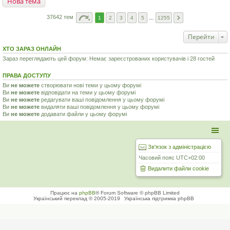
Нова тема
37642 тем
1
2
3
4
5
…
1255
Перейти
ХТО ЗАРАЗ ОНЛАЙН
Зараз переглядають цей форум: Немає зареєстрованих користувачів і 28 гостей
ПРАВА ДОСТУПУ
Ви
не можете
створювати нові теми у цьому форумі
Ви
не можете
відповідати на теми у цьому форумі
Ви
не можете
редагувати ваші повідомлення у цьому форумі
Ви
не можете
видаляти ваші повідомлення у цьому форумі
Ви
не можете
додавати файли у цьому форумі
Зв'язок з адміністрацією
Часовий пояс
UTC+02:00
Видалити файли cookie
Працює на
phpBB
® Forum Software © phpBB Limited
Український переклад © 2005-2019
Українська підтримка phpBB