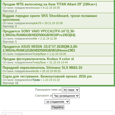
Продам МТБ велосипед на базе TITAN Atlant 29˝ (180см+)
Останнє повідомлення
swazi
«
8.12.19 20:35
Відповіді:
2
Віддам переднє крило SKS Shockboard, трохи поламане
кріплення.
Останнє повідомлення
ploki76
«
29.11.19 15:28
Відповіді:
2
Продается SONY VAIO VPCCA17FX-14"/2,30-
2,90GHz/RAM6GB/HDD500GB/W10Pro1903(64)
Останнє повідомлення
Atik
«
2.11.19 11:38
Відповіді:
1
Продается ASUS N53SN -15.6"/i7 2630QM-2,00-
2,90GHz/RAM12GB/HDD500GB/W10Home1903
Останнє повідомлення
TeadyBear
«
1.11.19 15:26
Продам фотоувелечитель Кrokus 4 color sl
Останнє повідомлення
TeadyBear
«
31.10.19 14:44
Передний переключатель Shimano SLX M661-10
Останнє повідомлення
Ardis
«
20.10.19 09:25
Сідла для тестування. Безкоштовний прокат. 2016 рік
Останнє повідомлення
Трям
«
1.10.19 21:22
Відповіді:
12
Показувати теми за:
Сортувати за