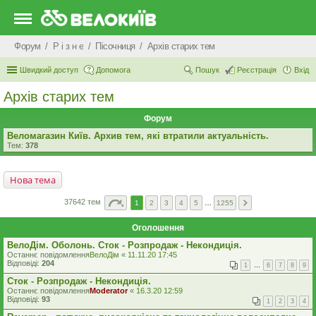
Форум
Р i з н е
Пісочниця
Архів старих тем
Швидкий доступ
Допомога
Пошук
Реєстрація
Вхід
Архів старих тем
Форум
Веломагазин Київ. Архив тем, які втратили актуальність.
Тем:
378
Нова тема
37642 тем
1
2
3
4
5
…
1255
Оголошення
ВелоДім. Оболонь. Сток - Розпродаж - Некондиція.
Останнє повідомлення
ВелоДім
«
11.11.20 17:45
Відповіді:
204
1
…
6
7
8
9
Сток - Розпродаж - Некондиція.
Останнє повідомлення
Moderator
«
16.3.20 12:59
Відповіді:
93
1
2
3
4