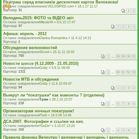
Розіграш серед власників дисконтних карток Велокиєва!
Останнє повідомлення
www.VELOSIPED.com
«
18.1.17 11:17
Відповіді:
31
1
2
Велодень2015: ФОТО та ВІДЕО звіт
Останнє повідомлення
MikolaYA
«
8.6.15 17:47
Відповіді:
97
1
2
3
4
Афиша: апрель - 2012
Останнє повідомлення
Dianka Romashka
«
11.4.12 14:12
Відповіді:
2
Обсуждение велоновостей
Останнє повідомлення
Shved
«
15.11.11 15:02
Відповіді:
750
1
…
28
29
30
31
Новости шоссе (4.12.2009 - 21.05.2010)
Останнє повідомлення
Gotty
«
5.8.11 09:40
Відповіді:
1311
1
…
50
51
52
53
Новости МТБ и обсуждения
Останнє повідомлення
Gotty
«
11.6.10 03:47
Відповіді:
94
1
2
3
4
Вымрут ли *покатушки* как мамонты ? (отделена)
Останнє повідомлення
Трям
«
28.1.10 22:07
Відповіді:
218
1
…
6
7
8
9
Организаторам ночных покатушек!
Останнє повідомлення
Pooh
«
16.5.08 14:46
ДСА-2007. Фотографии и ссылки на них.
Останнє повідомлення
*DuDe*
«
3.10.07 13:20
Відповіді:
150
1
…
4
5
6
7
Правила форума Велоутро \ веловечер \ велодень \ велоночь