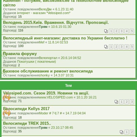
Ravemen - потужне, високоякісне та технологічне велосипедне
світло
Останнє повідомлення
ВелоДім
«
6.1.23 11:40
Доданов
iнтернет - магазин *Velosiped.com*
Відповіді:
15
Велодень 2015.Київ. Враження. Відчуття. Пропозиції.
Останнє повідомлення
Трям
«
10.6.15 01:30
Відповіді:
116
1
2
3
4
5
Велосипедный инет-магазин: доставка по Украине бесплатно !
Останнє повідомлення
Mef
«
11.8.14 02:53
Відповіді:
100
1
2
3
4
5
Правила форуму
Останнє повідомлення
Велопортал
«
20.6.14 04:52
Доданов
Покатушки ( покатеньки)
Відповіді:
2
Базовое обслуживание и ремонт велосипеда
Останнє повідомлення
shonky
«
14.3.07 10:31
Тем
Velosiped.com. Сезон 2019. Новини та акції.
Останнє повідомлення
www.VELOSIPED.com
«
10.1.20 16:21
Відповіді:
71
1
2
3
Велосипеди Kellys 2017
Останнє повідомлення
Moder # 7モ7 #
«
14.7.19 04:04
Відповіді:
18
Велосипеди TREK 2015..
Останнє повідомлення
Трям
«
23.10.17 08:45
Відповіді:
35
1
2