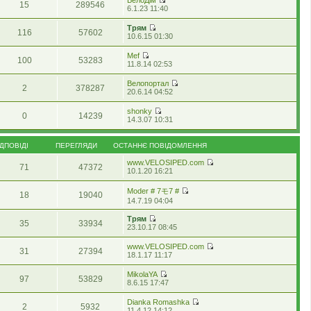
ВелоДім
я
н
15
289546
е
П
6.1.23 11:40
н
є
г
е
у
п
л
р
т
Трям
о
я
116
57602
е
П
и
10.6.15 01:30
в
н
г
е
о
і
у
л
р
с
д
т
Mef
я
100
53283
е
т
о
П
и
11.8.14 02:53
н
г
а
м
е
о
у
л
н
л
р
с
т
Велопортал
я
н
е
2
378287
е
т
и
П
20.6.14 04:52
н
є
н
г
а
о
е
у
п
н
л
н
с
р
т
о
shonky
я
я
н
0
14239
т
е
и
П
в
14.3.07 10:31
н
є
а
г
о
е
і
у
п
н
л
с
р
д
т
о
н
я
т
е
о
ІДПОВІДІ
ПЕРЕГЛЯДИ
ОСТАННЄ ПОВІДОМЛЕННЯ
и
в
є
н
а
г
м
о
і
п
у
н
л
л
www.VELOSIPED.com
с
д
о
т
71
47372
н
я
е
П
10.1.20 16:21
т
о
в
и
є
н
н
е
а
м
і
о
п
у
н
р
н
л
д
с
Moder # 7モ7 #
о
т
я
18
19040
е
н
е
П
о
т
14.7.19 04:04
в
и
г
є
н
е
м
а
і
о
л
п
н
р
л
н
д
с
Трям
я
о
я
35
33934
е
е
н
П
о
т
23.10.17 08:45
н
в
г
н
є
е
м
а
у
і
л
н
п
р
л
н
т
д
www.VELOSIPED.com
я
я
о
31
27394
е
е
н
и
П
о
18.1.17 11:17
н
в
г
н
є
о
е
м
у
і
л
н
п
с
р
л
т
д
MikolaYA
я
я
о
т
97
53829
е
е
П
и
о
8.6.15 17:47
н
в
а
г
н
е
о
м
у
і
н
л
н
р
с
л
т
д
Dianka Romashka
н
я
я
2
5932
е
т
е
и
П
о
11.4.12 14:12