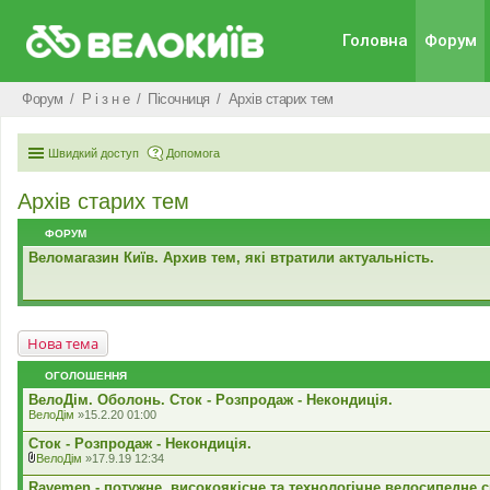
Головна
Форум
Форум
Р i з н е
Пісочниця
Архів старих тем
Швидкий доступ
Допомога
Архів старих тем
ФОРУМ
Веломагазин Київ. Архив тем, які втратили актуальність.
Нова тема
ОГОЛОШЕННЯ
ВелоДім. Оболонь. Сток - Розпродаж - Некондиція.
ВелоДім
»15.2.20 01:00
Сток - Розпродаж - Некондиція.
ВелоДім
»17.9.19 12:34
В
к
Ravemen - потужне, високоякісне та технологічне велосипедне с