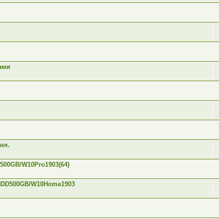
ами
ня.
500GB/W10Pro1903(64)
B/HDD500GB/W10Home1903