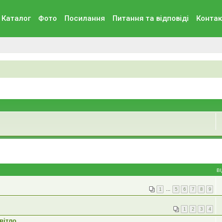
Каталог
Фото
Посилання
Питання та вiдповiдi
Контак
В
1
…
5
6
7
8
9
1
2
3
4
вітло