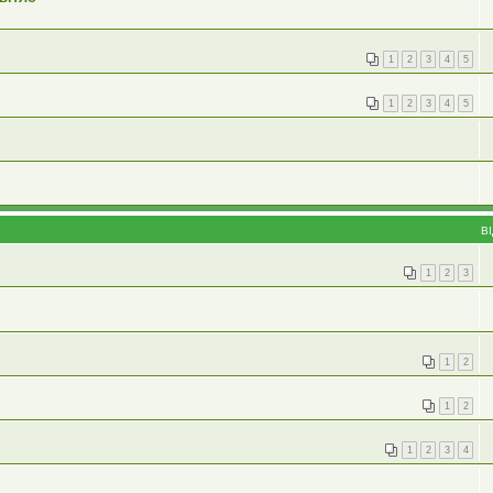
1
2
3
4
5
1
2
3
4
5
В
1
2
3
1
2
1
2
1
2
3
4