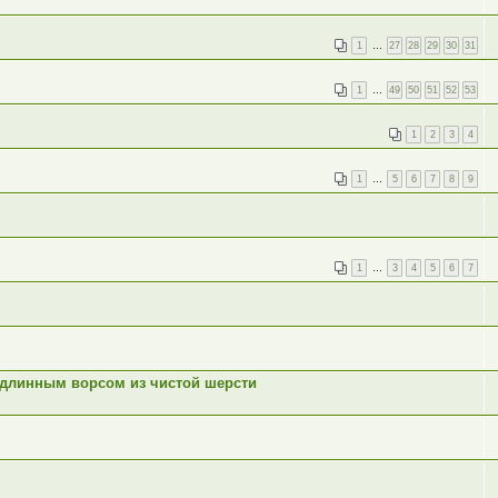
1
…
27
28
29
30
31
1
…
49
50
51
52
53
1
2
3
4
1
…
5
6
7
8
9
1
…
3
4
5
6
7
 длинным ворсом из чистой шерсти