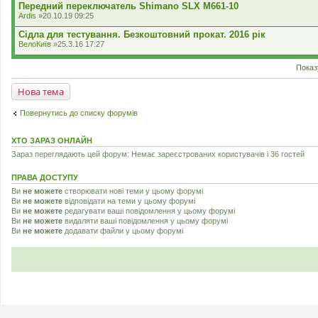
Передний переключатель Shimano SLX M661-10
Ardis
»20.10.19 09:25
Сідла для тестування. Безкоштовний прокат. 2016 рік
ВелоКиїв
»25.3.16 17:27
Показ
Нова тема
Повернутись до списку форумів
ХТО ЗАРАЗ ОНЛАЙН
Зараз переглядають цей форум: Немає зареєстрованих користувачів і 36 гостей
ПРАВА ДОСТУПУ
Ви
не можете
створювати нові теми у цьому форумі
Ви
не можете
відповідати на теми у цьому форумі
Ви
не можете
редагувати ваші повідомлення у цьому форумі
Ви
не можете
видаляти ваші повідомлення у цьому форумі
Ви
не можете
додавати файли у цьому форумі