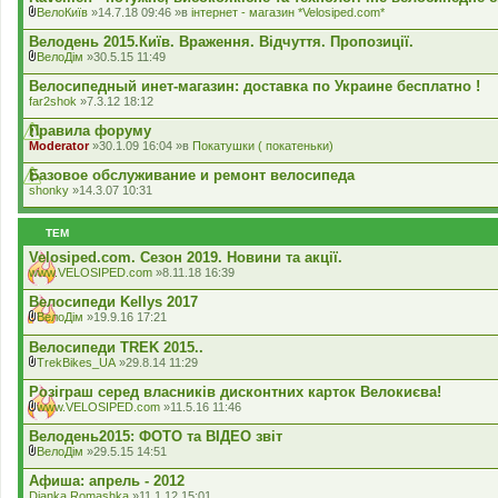
л
ВелоКиїв
»14.7.18 09:46 »в
iнтернет - магазин *Velosiped.com*
а
В
д
к
Велодень 2015.Київ. Враження. Відчуття. Пропозиції.
е
л
ВелоДім
»30.5.15 11:49
н
а
В
н
д
к
Велосипедный инет-магазин: доставка по Украине бесплатно !
я
е
л
far2shok
»7.3.12 18:12
н
а
н
д
Правила форуму
я
е
Moderator
»30.1.09 16:04 »в
Покатушки ( покатеньки)
н
н
Базовое обслуживание и ремонт велосипеда
я
shonky
»14.3.07 10:31
ТЕМ
Velosiped.com. Сезон 2019. Новини та акції.
www.VELOSIPED.com
»8.11.18 16:39
Велосипеди Kellys 2017
ВелоДім
»19.9.16 17:21
В
к
Велосипеди TREK 2015..
л
TrekBikes_UA
»29.8.14 11:29
а
В
д
к
Розіграш серед власників дисконтних карток Велокиєва!
е
л
www.VELOSIPED.com
»11.5.16 11:46
н
а
В
н
д
к
Велодень2015: ФОТО та ВІДЕО звіт
я
е
л
ВелоДім
»29.5.15 14:51
н
а
В
н
д
к
Афиша: апрель - 2012
я
е
л
Dianka Romashka
»11.1.12 15:01