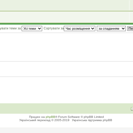
увати теми за:
Сортувати за
Працює на
phpBB
® Forum Software © phpBB Limited
Український переклад © 2005-2019
Українська підтримка phpBB