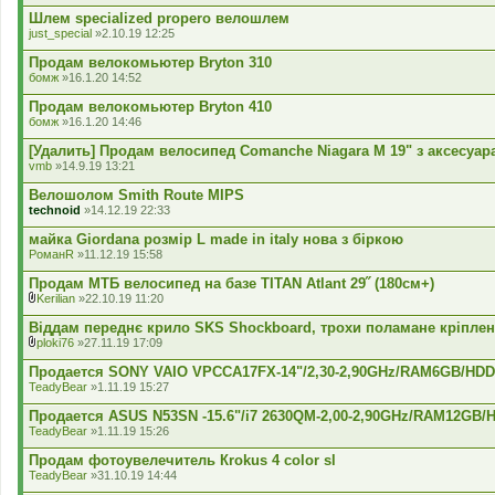
В
н
к
Шлем specialized propero велошлем
я
л
just_special
»2.10.19 12:25
а
д
Продам велокомьютер Bryton 310
е
бомж
»16.1.20 14:52
н
н
Продам велокомьютер Bryton 410
я
бомж
»16.1.20 14:46
[Удалить] Продам велосипед Comanche Niagara M 19" з аксесуар
vmb
»14.9.19 13:21
Велошолом Smith Route MIPS
technoid
»14.12.19 22:33
майка Giordana розмір L made in italy нова з біркою
РоманR
»11.12.19 15:58
Продам МТБ велосипед на базе TITAN Atlant 29˝ (180см+)
Kerilian
»22.10.19 11:20
В
к
Віддам переднє крило SKS Shockboard, трохи поламане кріплен
л
ploki76
»27.11.19 17:09
а
В
д
к
Продается SONY VAIO VPCCA17FX-14"/2,30-2,90GHz/RAM6GB/HDD
е
л
TeadyBear
»1.11.19 15:27
н
а
н
д
Продается ASUS N53SN -15.6"/i7 2630QM-2,00-2,90GHz/RAM12G
я
е
TeadyBear
»1.11.19 15:26
н
н
Продам фотоувелечитель Кrokus 4 color sl
я
TeadyBear
»31.10.19 14:44