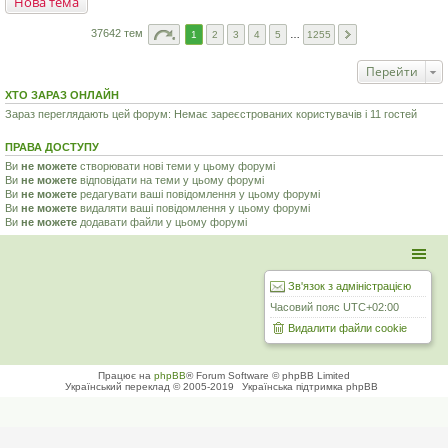
Нова тема
37642 тем
1
2
3
4
5
…
1255
Перейти
ХТО ЗАРАЗ ОНЛАЙН
Зараз переглядають цей форум: Немає зареєстрованих користувачів і 11 гостей
ПРАВА ДОСТУПУ
Ви
не можете
створювати нові теми у цьому форумі
Ви
не можете
відповідати на теми у цьому форумі
Ви
не можете
редагувати ваші повідомлення у цьому форумі
Ви
не можете
видаляти ваші повідомлення у цьому форумі
Ви
не можете
додавати файли у цьому форумі
Зв'язок з адміністрацією
Часовий пояс
UTC+02:00
Видалити файли cookie
Працює на
phpBB
® Forum Software © phpBB Limited
Український переклад © 2005-2019
Українська підтримка phpBB