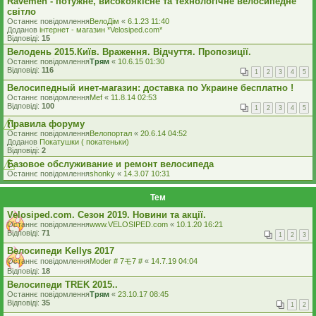
Ravemen - потужне, високоякісне та технологічне велосипедне
світло
Останнє повідомлення
ВелоДім
«
6.1.23 11:40
Доданов
iнтернет - магазин *Velosiped.com*
Відповіді:
15
Велодень 2015.Київ. Враження. Відчуття. Пропозиції.
Останнє повідомлення
Трям
«
10.6.15 01:30
Відповіді:
116
1
2
3
4
5
Велосипедный инет-магазин: доставка по Украине бесплатно !
Останнє повідомлення
Mef
«
11.8.14 02:53
Відповіді:
100
1
2
3
4
5
Правила форуму
Останнє повідомлення
Велопортал
«
20.6.14 04:52
Доданов
Покатушки ( покатеньки)
Відповіді:
2
Базовое обслуживание и ремонт велосипеда
Останнє повідомлення
shonky
«
14.3.07 10:31
Тем
Velosiped.com. Сезон 2019. Новини та акції.
Останнє повідомлення
www.VELOSIPED.com
«
10.1.20 16:21
Відповіді:
71
1
2
3
Велосипеди Kellys 2017
Останнє повідомлення
Moder # 7モ7 #
«
14.7.19 04:04
Відповіді:
18
Велосипеди TREK 2015..
Останнє повідомлення
Трям
«
23.10.17 08:45
Відповіді:
35
1
2