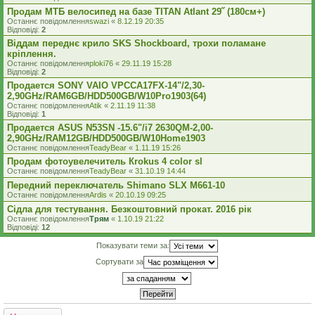
Продам МТБ велосипед на базе TITAN Atlant 29˝ (180см+)
Останнє повідомлення
swazi
«
8.12.19 20:35
Відповіді:
2
Віддам переднє крило SKS Shockboard, трохи поламане
кріплення.
Останнє повідомлення
ploki76
«
29.11.19 15:28
Відповіді:
2
Продается SONY VAIO VPCCA17FX-14"/2,30-
2,90GHz/RAM6GB/HDD500GB/W10Pro1903(64)
Останнє повідомлення
Atik
«
2.11.19 11:38
Відповіді:
1
Продается ASUS N53SN -15.6"/i7 2630QM-2,00-
2,90GHz/RAM12GB/HDD500GB/W10Home1903
Останнє повідомлення
TeadyBear
«
1.11.19 15:26
Продам фотоувелечитель Кrokus 4 color sl
Останнє повідомлення
TeadyBear
«
31.10.19 14:44
Передний переключатель Shimano SLX M661-10
Останнє повідомлення
Ardis
«
20.10.19 09:25
Сідла для тестування. Безкоштовний прокат. 2016 рік
Останнє повідомлення
Трям
«
1.10.19 21:22
Відповіді:
12
Показувати теми за:
Сортувати за