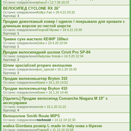
Останнє повідомлення
phasol
«
12.7.06 20:37
ВЕЛОСИПЕД CYCLONE RX 26"
Останнє повідомлення
Kellys Fan
«
29.4.21 03:32
Відповіді:
3
Продаю домотканый ковер / одеяло / покрывало для кровати с
длинным ворсом из чистой шерсти
Останнє повідомлення
Георгий Мунин
«
19.4.21 23:39
Відповіді:
1
Тривке сухе мастило КЕФІР 100мл
Останнє повідомлення
Zeka
«
23.4.20 22:04
Відповіді:
1
Продам велосипедний шолом Crivit Pro SP-84
Останнє повідомлення
Vladyslav Kotula
«
14.3.20 12:34
Відповіді:
2
Шлем specialized propero велошлем
Останнє повідомлення
just_special
«
16.1.20 15:43
Відповіді:
3
Продам велокомьютер Bryton 310
Останнє повідомлення
бомж
«
16.1.20 14:52
Продам велокомьютер Bryton 410
Останнє повідомлення
бомж
«
16.1.20 14:46
[Удалить] Продам велосипед Comanche Niagara M 19" з
аксесуарами
Останнє повідомлення
vmb
«
15.1.20 21:22
Відповіді:
4
Велошолом Smith Route MIPS
Останнє повідомлення
technoid
«
14.12.19 22:33
майка Giordana розмір L made in italy нова з біркою
Останнє повідомлення
РоманR
«
11.12.19 15:58