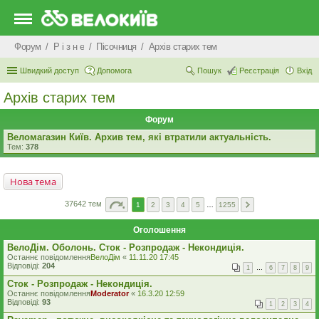
Форум
Р i з н е
Пісочниця
Архів старих тем
Швидкий доступ
Допомога
Пошук
Реєстрація
Вхід
Архів старих тем
Форум
Веломагазин Київ. Архив тем, які втратили актуальність.
Тем:
378
Нова тема
37642 тем
1
2
3
4
5
…
1255
Оголошення
ВелоДім. Оболонь. Сток - Розпродаж - Некондиція.
Останнє повідомлення
ВелоДім
«
11.11.20 17:45
Відповіді:
204
1
…
6
7
8
9
Сток - Розпродаж - Некондиція.
Останнє повідомлення
Moderator
«
16.3.20 12:59
Відповіді:
93
1
2
3
4