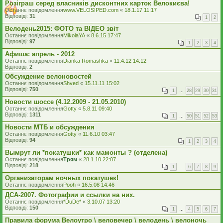
Розіграш серед власників дисконтних карток Велокиєва!
Останнє повідомлення
www.VELOSIPED.com
«
18.1.17 11:17
Відповіді:
31
1
2
Велодень2015: ФОТО та ВІДЕО звіт
Останнє повідомлення
MikolaYA
«
8.6.15 17:47
Відповіді:
97
1
2
3
4
Афиша: апрель - 2012
Останнє повідомлення
Dianka Romashka
«
11.4.12 14:12
Відповіді:
2
Обсуждение велоновостей
Останнє повідомлення
Shved
«
15.11.11 15:02
Відповіді:
750
1
…
28
29
30
31
Новости шоссе (4.12.2009 - 21.05.2010)
Останнє повідомлення
Gotty
«
5.8.11 09:40
Відповіді:
1311
1
…
50
51
52
53
Новости МТБ и обсуждения
Останнє повідомлення
Gotty
«
11.6.10 03:47
Відповіді:
94
1
2
3
4
Вымрут ли *покатушки* как мамонты ? (отделена)
Останнє повідомлення
Трям
«
28.1.10 22:07
Відповіді:
218
1
…
6
7
8
9
Организаторам ночных покатушек!
Останнє повідомлення
Pooh
«
16.5.08 14:46
ДСА-2007. Фотографии и ссылки на них.
Останнє повідомлення
*DuDe*
«
3.10.07 13:20
Відповіді:
150
1
…
4
5
6
7
Правила форума Велоутро \ веловечер \ велодень \ велоночь