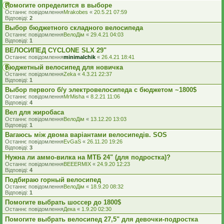
Помогите определится в выборе
Останнє повідомлення
Mrakobes
«
20.5.21 07:59
Відповіді:
2
Выбор бюджетного складного велосипеда
Останнє повідомлення
ВелоДім
«
29.4.21 04:03
Відповіді:
1
ВЕЛОСИПЕД CYCLONE SLX 29"
Останнє повідомлення
minimalchik
«
26.4.21 18:41
Бюджетный велосипед для новичка
Останнє повідомлення
Zeka
«
4.3.21 22:37
Відповіді:
1
Выбор первого б/у электровелосипеда с бюджетом ~1800$
Останнє повідомлення
MrMisha
«
8.2.21 11:06
Відповіді:
4
Вел для жиробаса
Останнє повідомлення
ВелоДім
«
13.12.20 13:03
Відповіді:
1
Вагаюсь між двома варіантами велосипедів. SOS
Останнє повідомлення
EvGaS
«
26.11.20 19:26
Відповіді:
3
Нужна ли аммо-вилка на МТБ 24" (для подростка)?
Останнє повідомлення
BEEERMIX
«
24.9.20 12:23
Відповіді:
4
Подбираю горный велосипед
Останнє повідомлення
ВелоДім
«
18.9.20 08:32
Відповіді:
1
Помогите выбрать шоссер до 1800$
Останнє повідомлення
Дека
«
1.9.20 02:30
Помогите выбрать велосипед 27,5" для девочки-подростка