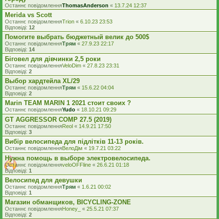
Останнє повідомлення
ThomasAnderson
«
13.7.24 12:37
Merida vs Scott
Останнє повідомлення
Trion
«
6.10.23 23:53
Відповіді:
12
Помогите выбрать бюджетный велик до 500$
Останнє повідомлення
Трям
«
27.9.23 22:17
Відповіді:
14
Біговел для дівчинки 2,5 роки
Останнє повідомлення
VeloDim
«
27.8.23 23:31
Відповіді:
2
Выбор хардтейла XL/29
Останнє повідомлення
Трям
«
15.6.22 04:04
Відповіді:
2
Marin TEAM MARIN 1 2021 стоит своих ?
Останнє повідомлення
Yudo
«
18.10.21 09:29
GT AGGRESSOR COMP 27.5 (2019)
Останнє повідомлення
Reol
«
14.9.21 17:50
Відповіді:
3
Вибір велосипеда для підлітків 11-13 років.
Останнє повідомлення
ВелоДім
«
19.7.21 03:22
Нужна помощь в выборе электровелосипеда.
Останнє повідомлення
veloOFFline
«
26.6.21 01:18
Відповіді:
1
Велосипед для девушки
Останнє повідомлення
Трям
«
1.6.21 00:02
Відповіді:
1
Магазин обманщиков, BICYCLING-ZONE
Останнє повідомлення
Honey_
«
25.5.21 07:37
Відповіді:
2