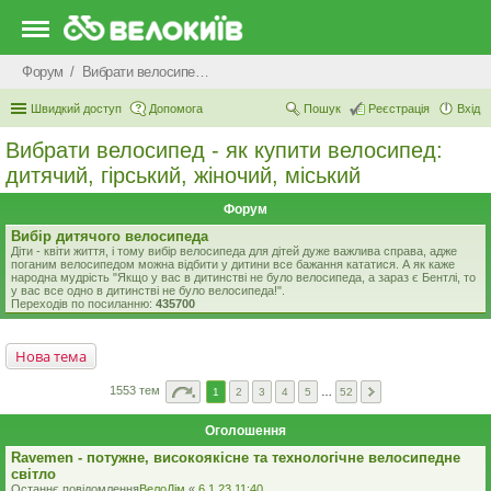
Форум
Вибрати велосипед - як купити велосипед: дитячий, гірський, жіночий, міський
Швидкий доступ
Допомога
Пошук
Реєстрація
Вхід
Вибрати велосипед - як купити велосипед:
дитячий, гірський, жіночий, міський
Форум
Вибір дитячого велосипеда
Діти - квіти життя, і тому вибір велосипеда для дітей дуже важлива справа, адже
поганим велосипедом можна відбити у дитини все бажання кататися. А як каже
народна мудрість "Якщо у вас в дитинстві не було велосипеда, а зараз є Бентлі, то
у вас все одно в дитинстві не було велосипеда!".
Переходів по посиланню:
435700
Нова тема
1553 тем
1
2
3
4
5
…
52
Оголошення
Ravemen - потужне, високоякісне та технологічне велосипедне
світло
Останнє повідомлення
ВелоДім
«
6.1.23 11:40