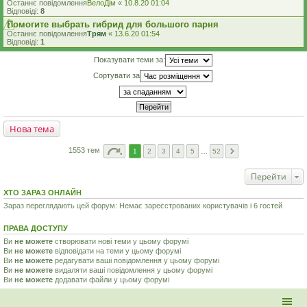
Останнє повідомлення
ВелоДім
«
10.8.20 01:04
Відповіді:
8
Помогите выбрать гибрид для большого парня
Останнє повідомлення
Трям
«
13.6.20 01:54
Відповіді:
1
Показувати теми за:
Сортувати за
Нова тема
1553 тем
1
2
3
4
5
…
52
Перейти
ХТО ЗАРАЗ ОНЛАЙН
Зараз переглядають цей форум: Немає зареєстрованих користувачів і 6 гостей
ПРАВА ДОСТУПУ
Ви
не можете
створювати нові теми у цьому форумі
Ви
не можете
відповідати на теми у цьому форумі
Ви
не можете
редагувати ваші повідомлення у цьому форумі
Ви
не можете
видаляти ваші повідомлення у цьому форумі
Ви
не можете
додавати файли у цьому форумі