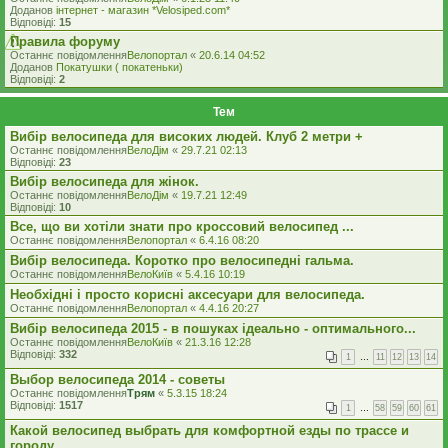
Доданов
iнтернет - магазин *Velosiped.com*
Відповіді:
15
Правила форуму
Останнє повідомлення
Велопортал
«
20.6.14 04:52
Доданов
Покатушки ( покатеньки)
Відповіді:
2
Тем
Вибір велосипеда для високих людей. Клуб 2 метри +
Останнє повідомлення
ВелоДім
«
29.7.21 02:13
Відповіді:
23
Вибір велосипеда для жінок.
Останнє повідомлення
ВелоДім
«
19.7.21 12:49
Відповіді:
10
Все, що ви хотіли знати про кроссовий велосипед ...
Останнє повідомлення
Велопортал
«
6.4.16 08:20
Вибір велосипеда. Коротко про велосипедні гальма.
Останнє повідомлення
ВелоКиїв
«
5.4.16 10:19
Необхідні і просто корисні аксесуари для велосипеда.
Останнє повідомлення
Велопортал
«
4.4.16 20:27
Вибiр велосипеда 2015 - в пошуках iдеально - оптимального...
Останнє повідомлення
ВелоКиїв
«
21.3.16 12:28
Відповіді:
332
1
…
11
12
13
14
Выбор велосипеда 2014 - советы
Останнє повідомлення
Трям
«
5.3.15 18:24
Відповіді:
1517
1
…
58
59
60
61
Какой велосипед выбрать для комфортной езды по трассе и
городу