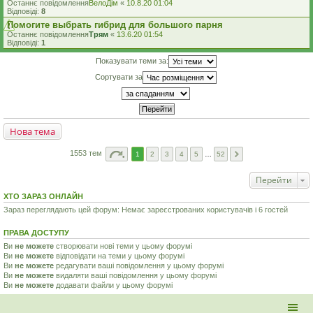
Останнє повідомлення
ВелоДім
«
10.8.20 01:04
Відповіді:
8
Помогите выбрать гибрид для большого парня
Останнє повідомлення
Трям
«
13.6.20 01:54
Відповіді:
1
Показувати теми за:
Сортувати за
Нова тема
1553 тем
1
2
3
4
5
…
52
Перейти
ХТО ЗАРАЗ ОНЛАЙН
Зараз переглядають цей форум: Немає зареєстрованих користувачів і 6 гостей
ПРАВА ДОСТУПУ
Ви
не можете
створювати нові теми у цьому форумі
Ви
не можете
відповідати на теми у цьому форумі
Ви
не можете
редагувати ваші повідомлення у цьому форумі
Ви
не можете
видаляти ваші повідомлення у цьому форумі
Ви
не можете
додавати файли у цьому форумі