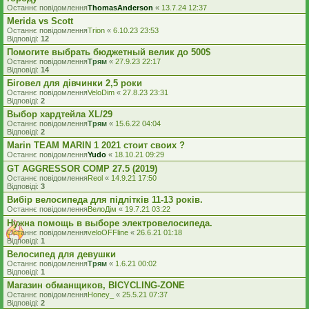
Останнє повідомлення
ThomasAnderson
«
13.7.24 12:37
Merida vs Scott
Останнє повідомлення
Trion
«
6.10.23 23:53
Відповіді:
12
Помогите выбрать бюджетный велик до 500$
Останнє повідомлення
Трям
«
27.9.23 22:17
Відповіді:
14
Біговел для дівчинки 2,5 роки
Останнє повідомлення
VeloDim
«
27.8.23 23:31
Відповіді:
2
Выбор хардтейла XL/29
Останнє повідомлення
Трям
«
15.6.22 04:04
Відповіді:
2
Marin TEAM MARIN 1 2021 стоит своих ?
Останнє повідомлення
Yudo
«
18.10.21 09:29
GT AGGRESSOR COMP 27.5 (2019)
Останнє повідомлення
Reol
«
14.9.21 17:50
Відповіді:
3
Вибір велосипеда для підлітків 11-13 років.
Останнє повідомлення
ВелоДім
«
19.7.21 03:22
Нужна помощь в выборе электровелосипеда.
Останнє повідомлення
veloOFFline
«
26.6.21 01:18
Відповіді:
1
Велосипед для девушки
Останнє повідомлення
Трям
«
1.6.21 00:02
Відповіді:
1
Магазин обманщиков, BICYCLING-ZONE
Останнє повідомлення
Honey_
«
25.5.21 07:37
Відповіді:
2