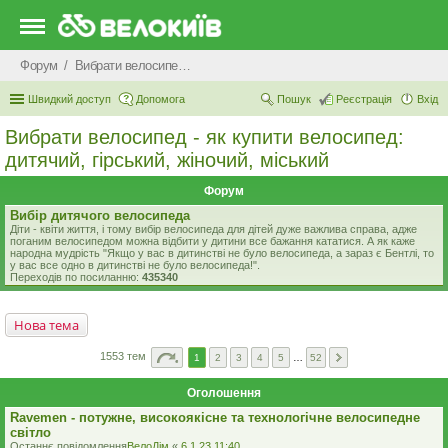
Форум
Вибрати велосипед - як купити велосипед: дитячий, гірський, жіночий, міський
Швидкий доступ
Допомога
Пошук
Реєстрація
Вхід
Вибрати велосипед - як купити велосипед:
дитячий, гірський, жіночий, міський
Форум
Вибір дитячого велосипеда
Діти - квіти життя, і тому вибір велосипеда для дітей дуже важлива справа, адже
поганим велосипедом можна відбити у дитини все бажання кататися. А як каже
народна мудрість "Якщо у вас в дитинстві не було велосипеда, а зараз є Бентлі, то
у вас все одно в дитинстві не було велосипеда!".
Переходів по посиланню:
435340
Нова тема
1553 тем
1
2
3
4
5
…
52
Оголошення
Ravemen - потужне, високоякісне та технологічне велосипедне
світло
Останнє повідомлення
ВелоДім
«
6.1.23 11:40