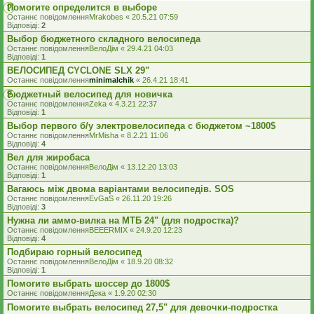
Помогите определится в выборе
Останнє повідомлення
Mrakobes
«
20.5.21 07:59
Відповіді:
2
Выбор бюджетного складного велосипеда
Останнє повідомлення
ВелоДім
«
29.4.21 04:03
Відповіді:
1
ВЕЛОСИПЕД CYCLONE SLX 29"
Останнє повідомлення
minimalchik
«
26.4.21 18:41
Бюджетный велосипед для новичка
Останнє повідомлення
Zeka
«
4.3.21 22:37
Відповіді:
1
Выбор первого б/у электровелосипеда с бюджетом ~1800$
Останнє повідомлення
MrMisha
«
8.2.21 11:06
Відповіді:
4
Вел для жиробаса
Останнє повідомлення
ВелоДім
«
13.12.20 13:03
Відповіді:
1
Вагаюсь між двома варіантами велосипедів. SOS
Останнє повідомлення
EvGaS
«
26.11.20 19:26
Відповіді:
3
Нужна ли аммо-вилка на МТБ 24" (для подростка)?
Останнє повідомлення
BEEERMIX
«
24.9.20 12:23
Відповіді:
4
Подбираю горный велосипед
Останнє повідомлення
ВелоДім
«
18.9.20 08:32
Відповіді:
1
Помогите выбрать шоссер до 1800$
Останнє повідомлення
Дека
«
1.9.20 02:30
Помогите выбрать велосипед 27,5" для девочки-подростка