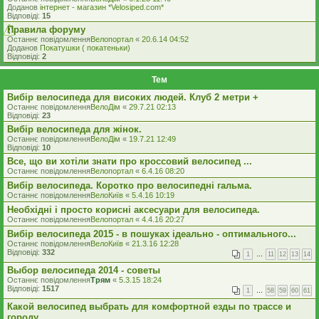
Доданов
iнтернет - магазин *Velosiped.com*
Відповіді:
15
Правила форуму
Останнє повідомлення
Велопортал
«
20.6.14 04:52
Доданов
Покатушки ( покатеньки)
Відповіді:
2
Тем
Вибір велосипеда для високих людей. Клуб 2 метри +
Останнє повідомлення
ВелоДім
«
29.7.21 02:13
Відповіді:
23
Вибір велосипеда для жінок.
Останнє повідомлення
ВелоДім
«
19.7.21 12:49
Відповіді:
10
Все, що ви хотіли знати про кроссовий велосипед ...
Останнє повідомлення
Велопортал
«
6.4.16 08:20
Вибір велосипеда. Коротко про велосипедні гальма.
Останнє повідомлення
ВелоКиїв
«
5.4.16 10:19
Необхідні і просто корисні аксесуари для велосипеда.
Останнє повідомлення
Велопортал
«
4.4.16 20:27
Вибiр велосипеда 2015 - в пошуках iдеально - оптимального...
Останнє повідомлення
ВелоКиїв
«
21.3.16 12:28
Відповіді:
332
1
…
11
12
13
14
Выбор велосипеда 2014 - советы
Останнє повідомлення
Трям
«
5.3.15 18:24
Відповіді:
1517
1
…
58
59
60
61
Какой велосипед выбрать для комфортной езды по трассе и
городу