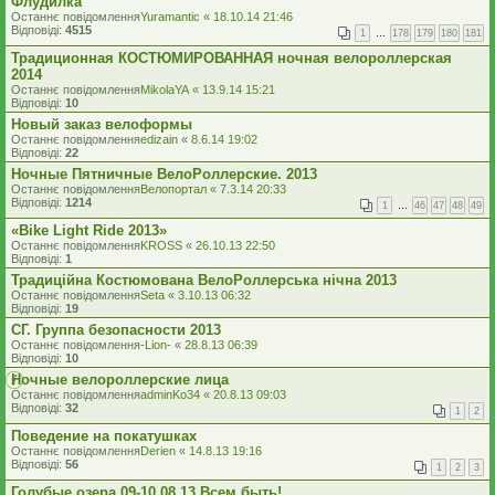
Флудилка
Останнє повідомлення
Yuramantic
«
18.10.14 21:46
Відповіді:
4515
1
…
178
179
180
181
Традиционная КОСТЮМИРОВАННАЯ ночная велороллерская
2014
Останнє повідомлення
MikolaYA
«
13.9.14 15:21
Відповіді:
10
Новый заказ велоформы
Останнє повідомлення
edizain
«
8.6.14 19:02
Відповіді:
22
Ночные Пятничные ВелоРоллерские. 2013
Останнє повідомлення
Велопортал
«
7.3.14 20:33
Відповіді:
1214
1
…
46
47
48
49
«Bike Light Ride 2013»
Останнє повідомлення
KROSS
«
26.10.13 22:50
Відповіді:
1
Традиційна Костюмована ВелоРоллерська нічна 2013
Останнє повідомлення
Seta
«
3.10.13 06:32
Відповіді:
19
СГ. Группа безопасности 2013
Останнє повідомлення
-Lion-
«
28.8.13 06:39
Відповіді:
10
Ночные велороллерские лица
Останнє повідомлення
adminKo34
«
20.8.13 09:03
Відповіді:
32
1
2
Поведение на покатушках
Останнє повідомлення
Derien
«
14.8.13 19:16
Відповіді:
56
1
2
3
Голубые озера 09-10.08.13 Всем быть!