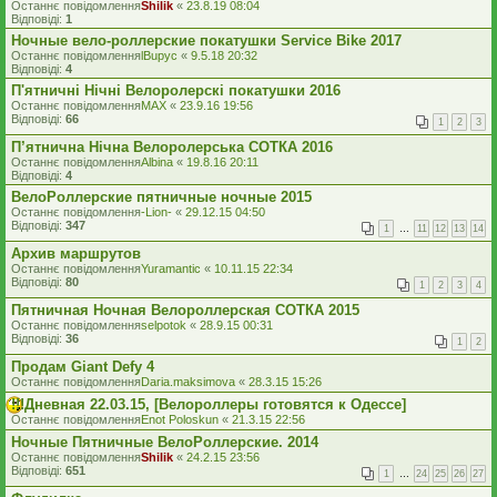
Останнє повідомлення
Shilik
«
23.8.19 08:04
Відповіді:
1
Ночные вело-роллерские покатушки Service Bike 2017
Останнє повідомлення
lBupyc
«
9.5.18 20:32
Відповіді:
4
П'ятничні Нічні Велоролерскі покатушки 2016
Останнє повідомлення
MAX
«
23.9.16 19:56
Відповіді:
66
1
2
3
П’ятнична Нічна Велоролерська СОТКА 2016
Останнє повідомлення
Albina
«
19.8.16 20:11
Відповіді:
4
ВелоРоллерские пятничные ночные 2015
Останнє повідомлення
-Lion-
«
29.12.15 04:50
Відповіді:
347
1
…
11
12
13
14
Архив маршрутов
Останнє повідомлення
Yuramantic
«
10.11.15 22:34
Відповіді:
80
1
2
3
4
Пятничная Ночная Велороллерская СОТКА 2015
Останнє повідомлення
selpotok
«
28.9.15 00:31
Відповіді:
36
1
2
Продам Giant Defy 4
Останнє повідомлення
Daria.maksimova
«
28.3.15 15:26
!!!Дневная 22.03.15, [Велороллеры готовятся к Одессе]
Останнє повідомлення
Enot Poloskun
«
21.3.15 22:56
Ночные Пятничные ВелоРоллерские. 2014
Останнє повідомлення
Shilik
«
24.2.15 23:56
Відповіді:
651
1
…
24
25
26
27