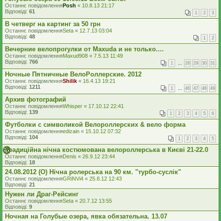
Останнє повідомлення
Posh
«
10.8.13 21:17
Відповіді:
61
1
2
3
В четверг на картинг за 50 грн
Останнє повідомлення
Seta
«
12.7.13 03:04
Відповіді:
48
1
2
Вечерние велопрогулки от Maxuda и не только....
Останнє повідомлення
Maxud908
«
7.5.13 11:49
Відповіді:
766
1
…
28
29
30
31
Ночные Пятничные ВелоРоллерские. 2012
Останнє повідомлення
Shilik
«
16.4.13 19:21
Відповіді:
1211
1
…
46
47
48
49
Архив фотографий
Останнє повідомлення
Whisper
«
17.10.12 22:41
Відповіді:
139
1
2
3
4
5
6
Футболки с символикой Велороллерских & вело форма
Останнє повідомлення
edizain
«
15.10.12 07:32
Відповіді:
104
1
2
3
4
5
Традиційна нічна костюмована велороллерська в Києві 21-22.0
Останнє повідомлення
Denis
«
26.9.12 23:44
Відповіді:
18
24.08.2012 (O) Нічна ролерська на 90 км. "турбо-суслік"
Останнє повідомлення
GRiNVi4
«
25.8.12 12:43
Відповіді:
21
Нужен ли Драг-Рейсинг
Останнє повідомлення
Seta
«
20.7.12 13:55
Відповіді:
9
Ночная на Голубые озера, явка обязательна. 13.07