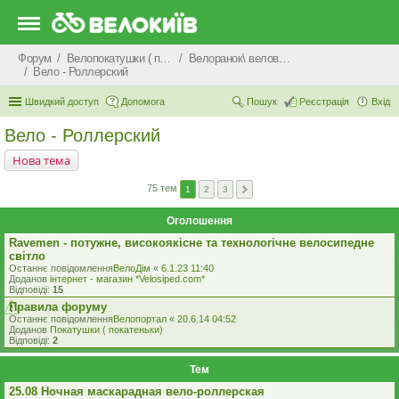
Форум
Велопокатушки ( покатеньки), велопоходи, туризм.
Велоранок\ веловечір\ велодень \ велоніч
Вело - Роллерский
Швидкий доступ
Допомога
Пошук
Реєстрація
Вхід
Вело - Роллерский
Нова тема
75 тем
1
2
3
Оголошення
Ravemen - потужне, високоякісне та технологічне велосипедне
світло
Останнє повідомлення
ВелоДім
«
6.1.23 11:40
Доданов
iнтернет - магазин *Velosiped.com*
Відповіді:
15
Правила форуму
Останнє повідомлення
Велопортал
«
20.6.14 04:52
Доданов
Покатушки ( покатеньки)
Відповіді:
2
Тем
25.08 Ночная маскарадная вело-роллерская