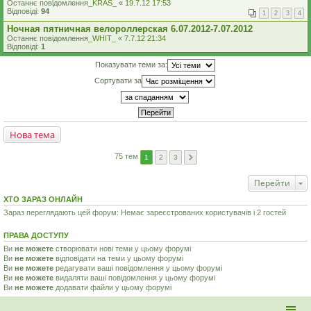
Останнє повідомлення
_KRAS_
«
19.7.12 17:53
Відповіді:
94
1
2
3
4
Ночная пятничная велороллерская 6.07.2012-7.07.2012
Останнє повідомлення
_WHIT_
«
7.7.12 21:34
Відповіді:
1
Показувати теми за:
Сортувати за
Нова тема
75 тем
1
2
3
Перейти
ХТО ЗАРАЗ ОНЛАЙН
Зараз переглядають цей форум: Немає зареєстрованих користувачів і 2 гостей
ПРАВА ДОСТУПУ
Ви
не можете
створювати нові теми у цьому форумі
Ви
не можете
відповідати на теми у цьому форумі
Ви
не можете
редагувати ваші повідомлення у цьому форумі
Ви
не можете
видаляти ваші повідомлення у цьому форумі
Ви
не можете
додавати файли у цьому форумі