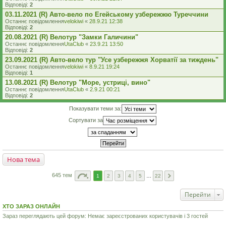
Відповіді:
2
03.11.2021 (R) Авто-вело по Егейському узбережжю Туреччини
Останнє повідомлення
velokiwi
«
28.9.21 12:38
Відповіді:
2
20.08.2021 (R) Велотур "Замки Галичини"
Останнє повідомлення
UtaClub
«
23.9.21 13:50
Відповіді:
2
23.09.2021 (R) Авто-вело тур "Усе узбережжя Хорватії за тиждень"
Останнє повідомлення
velokiwi
«
8.9.21 19:24
Відповіді:
1
13.08.2021 (R) Велотур "Море, устриці, вино"
Останнє повідомлення
UtaClub
«
2.9.21 00:21
Відповіді:
2
Показувати теми за:
Сортувати за
Нова тема
645 тем
1
2
3
4
5
…
22
Перейти
ХТО ЗАРАЗ ОНЛАЙН
Зараз переглядають цей форум: Немає зареєстрованих користувачів і 3 гостей