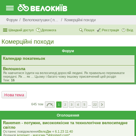
Форум
Велопокатушки ( покатеньки), велопоходи, туризм.
Комерцiйнi походи
Швидкий доступ
Допомога
Пошук
Реєстрація
Вхід
Комерцiйнi походи
Форум
Календар покатеньок
Велошкола
Як навчитися їздити на велосипеді дорослій людині. Як правильно перемикати
передачі. Як ... як ... Цьому і багато чому іншому присвячений цей розділ
Тем:
16
Нова тема
645 тем
1
2
3
4
5
…
22
Оголошення
Ravemen - потужне, високоякісне та технологічне велосипедне
світло
Останнє повідомлення
ВелоДім
«
6.1.23 11:40
Доданов
iнтернет - магазин *Velosiped.com*