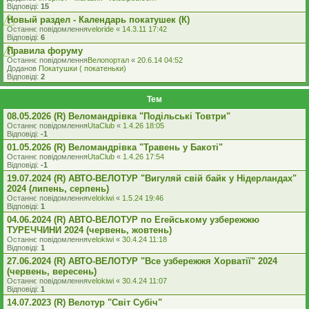
Відповіді:
15
Новый раздел - Календарь покатушек (К)
Останнє повідомлення
veloride
«
14.3.11 17:42
Відповіді:
6
Правила форуму
Останнє повідомлення
Велопортал
«
20.6.14 04:52
Доданов
Покатушки ( покатеньки)
Відповіді:
2
Тем
08.05.2026 (R) Веломандрівка "Подільські Товтри"
Останнє повідомлення
UtaClub
«
1.4.26 18:05
Відповіді:
-1
01.05.2026 (R) Веломандрівка "Травень у Бакоті"
Останнє повідомлення
UtaClub
«
1.4.26 17:54
Відповіді:
-1
19.07.2024 (R) АВТО-ВЕЛОТУР "Вигуляй свій байк у Нідерландах"
2024 (липень, серпень)
Останнє повідомлення
velokiwi
«
1.5.24 19:46
Відповіді:
1
04.06.2024 (R) АВТО-ВЕЛОТУР по Егейському узбережжю
ТУРЕЧЧИНИ 2024 (червень, жовтень)
Останнє повідомлення
velokiwi
«
30.4.24 11:18
Відповіді:
1
27.06.2024 (R) АВТО-ВЕЛОТУР "Все узбережжя Хорватії" 2024
(червень, вересень)
Останнє повідомлення
velokiwi
«
30.4.24 11:07
Відповіді:
1
14.07.2023 (R) Велотур "Світ Субіч"