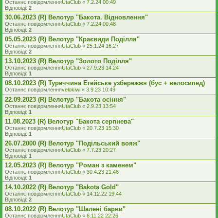
Останнє повідомлення
UtaClub
«
7.2.24 00:49
Відповіді:
2
30.06.2023 (R) Велотур "Бакота. Відновлення"
Останнє повідомлення
UtaClub
«
7.2.24 00:48
Відповіді:
2
05.05.2023 (R) Велотур "Краєвиди Поділля"
Останнє повідомлення
UtaClub
«
25.1.24 16:27
Відповіді:
2
13.10.2023 (R) Велотур "Золото Поділля"
Останнє повідомлення
UtaClub
«
27.9.23 14:24
Відповіді:
1
08.10.2023 (R) Туреччина Егейське узбережжя (бус + велосипед)
Останнє повідомлення
velokiwi
«
3.9.23 10:49
22.09.2023 (R) Велотур "Бакота осіння"
Останнє повідомлення
UtaClub
«
2.9.23 13:54
Відповіді:
1
11.08.2023 (R) Велотур "Бакота серпнева"
Останнє повідомлення
UtaClub
«
20.7.23 15:30
Відповіді:
1
26.07.2000 (R) Велотур "Подільський вояж"
Останнє повідомлення
UtaClub
«
7.7.23 20:27
Відповіді:
1
12.05.2023 (R) Велотур "Роман з каменем"
Останнє повідомлення
UtaClub
«
30.4.23 21:46
Відповіді:
1
14.10.2022 (R) Велотур "Bakota Gold"
Останнє повідомлення
UtaClub
«
14.12.22 19:44
Відповіді:
2
08.10.2022 (R) Велотур "Шалені барви"
Останнє повідомлення
UtaClub
«
6.11.22 22:26