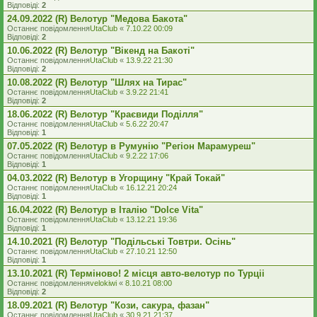
Відповіді:
2
24.09.2022 (R) Велотур "Медова Бакота"
Останнє повідомлення
UtaClub
«
7.10.22 00:09
Відповіді:
2
10.06.2022 (R) Велотур "Вікенд на Бакоті"
Останнє повідомлення
UtaClub
«
13.9.22 21:30
Відповіді:
2
10.08.2022 (R) Велотур "Шлях на Тирас"
Останнє повідомлення
UtaClub
«
3.9.22 21:41
Відповіді:
2
18.06.2022 (R) Велотур "Краєвиди Поділля"
Останнє повідомлення
UtaClub
«
5.6.22 20:47
Відповіді:
1
07.05.2022 (R) Велотур в Румунію "Регіон Марамуреш"
Останнє повідомлення
UtaClub
«
9.2.22 17:06
Відповіді:
1
04.03.2022 (R) Велотур в Угорщину "Край Токай"
Останнє повідомлення
UtaClub
«
16.12.21 20:24
Відповіді:
1
16.04.2022 (R) Велотур в Італію "Dolce Vita"
Останнє повідомлення
UtaClub
«
13.12.21 19:36
Відповіді:
1
14.10.2021 (R) Велотур "Подільські Товтри. Осінь"
Останнє повідомлення
UtaClub
«
27.10.21 12:50
Відповіді:
1
13.10.2021 (R) Терміново! 2 місця авто-велотур по Турціі
Останнє повідомлення
velokiwi
«
8.10.21 08:00
Відповіді:
2
18.09.2021 (R) Велотур "Кози, сакура, фазан"
Останнє повідомлення
UtaClub
«
30.9.21 21:37