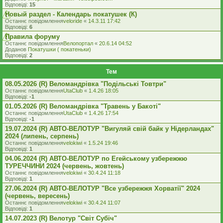
Відповіді:
15
Новый раздел - Календарь покатушек (К)
Останнє повідомлення
veloride
«
14.3.11 17:42
Відповіді:
6
Правила форуму
Останнє повідомлення
Велопортал
«
20.6.14 04:52
Доданов
Покатушки ( покатеньки)
Відповіді:
2
Тем
08.05.2026 (R) Веломандрівка "Подільські Товтри"
Останнє повідомлення
UtaClub
«
1.4.26 18:05
Відповіді:
-1
01.05.2026 (R) Веломандрівка "Травень у Бакоті"
Останнє повідомлення
UtaClub
«
1.4.26 17:54
Відповіді:
-1
19.07.2024 (R) АВТО-ВЕЛОТУР "Вигуляй свій байк у Нідерландах"
2024 (липень, серпень)
Останнє повідомлення
velokiwi
«
1.5.24 19:46
Відповіді:
1
04.06.2024 (R) АВТО-ВЕЛОТУР по Егейському узбережжю
ТУРЕЧЧИНИ 2024 (червень, жовтень)
Останнє повідомлення
velokiwi
«
30.4.24 11:18
Відповіді:
1
27.06.2024 (R) АВТО-ВЕЛОТУР "Все узбережжя Хорватії" 2024
(червень, вересень)
Останнє повідомлення
velokiwi
«
30.4.24 11:07
Відповіді:
1
14.07.2023 (R) Велотур "Світ Субіч"