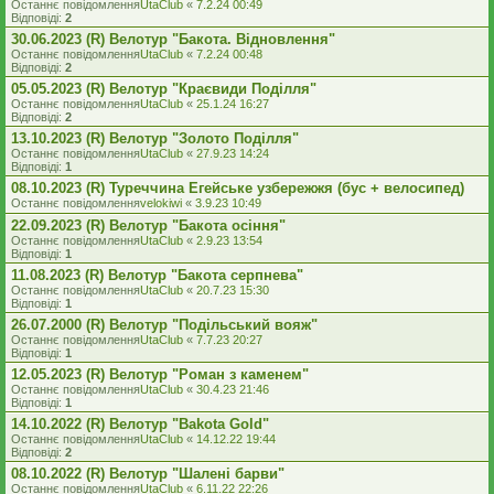
Останнє повідомлення
UtaClub
«
7.2.24 00:49
Відповіді:
2
30.06.2023 (R) Велотур "Бакота. Відновлення"
Останнє повідомлення
UtaClub
«
7.2.24 00:48
Відповіді:
2
05.05.2023 (R) Велотур "Краєвиди Поділля"
Останнє повідомлення
UtaClub
«
25.1.24 16:27
Відповіді:
2
13.10.2023 (R) Велотур "Золото Поділля"
Останнє повідомлення
UtaClub
«
27.9.23 14:24
Відповіді:
1
08.10.2023 (R) Туреччина Егейське узбережжя (бус + велосипед)
Останнє повідомлення
velokiwi
«
3.9.23 10:49
22.09.2023 (R) Велотур "Бакота осіння"
Останнє повідомлення
UtaClub
«
2.9.23 13:54
Відповіді:
1
11.08.2023 (R) Велотур "Бакота серпнева"
Останнє повідомлення
UtaClub
«
20.7.23 15:30
Відповіді:
1
26.07.2000 (R) Велотур "Подільський вояж"
Останнє повідомлення
UtaClub
«
7.7.23 20:27
Відповіді:
1
12.05.2023 (R) Велотур "Роман з каменем"
Останнє повідомлення
UtaClub
«
30.4.23 21:46
Відповіді:
1
14.10.2022 (R) Велотур "Bakota Gold"
Останнє повідомлення
UtaClub
«
14.12.22 19:44
Відповіді:
2
08.10.2022 (R) Велотур "Шалені барви"
Останнє повідомлення
UtaClub
«
6.11.22 22:26