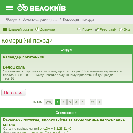
Форум
Велопокатушки ( покатеньки), велопоходи, туризм.
Комерцiйнi походи
Швидкий доступ
Допомога
Пошук
Реєстрація
Вхід
Комерцiйнi походи
Форум
Календар покатеньок
Велошкола
Як навчитися їздити на велосипеді дорослій людині. Як правильно перемикати
передачі. Як ... як ... Цьому і багато чому іншому присвячений цей розділ
Тем:
16
Нова тема
645 тем
1
2
3
4
5
…
22
Оголошення
Ravemen - потужне, високоякісне та технологічне велосипедне
світло
Останнє повідомлення
ВелоДім
«
6.1.23 11:40
Доданов
iнтернет - магазин *Velosiped.com*