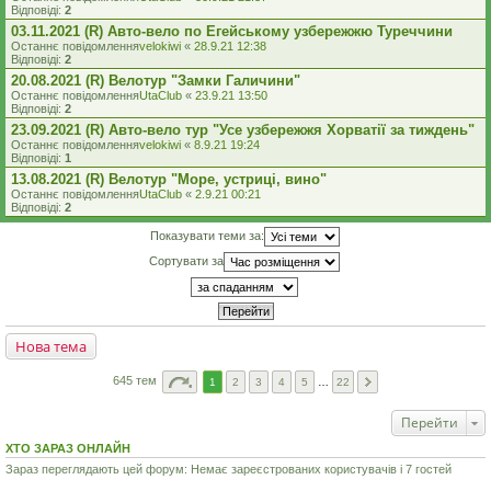
Відповіді:
2
03.11.2021 (R) Авто-вело по Егейському узбережжю Туреччини
Останнє повідомлення
velokiwi
«
28.9.21 12:38
Відповіді:
2
20.08.2021 (R) Велотур "Замки Галичини"
Останнє повідомлення
UtaClub
«
23.9.21 13:50
Відповіді:
2
23.09.2021 (R) Авто-вело тур "Усе узбережжя Хорватії за тиждень"
Останнє повідомлення
velokiwi
«
8.9.21 19:24
Відповіді:
1
13.08.2021 (R) Велотур "Море, устриці, вино"
Останнє повідомлення
UtaClub
«
2.9.21 00:21
Відповіді:
2
Показувати теми за:
Сортувати за
Нова тема
645 тем
1
2
3
4
5
…
22
Перейти
ХТО ЗАРАЗ ОНЛАЙН
Зараз переглядають цей форум: Немає зареєстрованих користувачів і 7 гостей