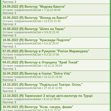
Відповіді:
2
24.09.2022 (R) Велотур "Медова Бакота"
Останнє повідомлення
UtaClub
«
7.10.22 00:09
Відповіді:
2
10.06.2022 (R) Велотур "Вікенд на Бакоті"
Останнє повідомлення
UtaClub
«
13.9.22 21:30
Відповіді:
2
10.08.2022 (R) Велотур "Шлях на Тирас"
Останнє повідомлення
UtaClub
«
3.9.22 21:41
Відповіді:
2
18.06.2022 (R) Велотур "Краєвиди Поділля"
Останнє повідомлення
UtaClub
«
5.6.22 20:47
Відповіді:
1
07.05.2022 (R) Велотур в Румунію "Регіон Марамуреш"
Останнє повідомлення
UtaClub
«
9.2.22 17:06
Відповіді:
1
04.03.2022 (R) Велотур в Угорщину "Край Токай"
Останнє повідомлення
UtaClub
«
16.12.21 20:24
Відповіді:
1
16.04.2022 (R) Велотур в Італію "Dolce Vita"
Останнє повідомлення
UtaClub
«
13.12.21 19:36
Відповіді:
1
14.10.2021 (R) Велотур "Подільські Товтри. Осінь"
Останнє повідомлення
UtaClub
«
27.10.21 12:50
Відповіді:
1
13.10.2021 (R) Терміново! 2 місця авто-велотур по Турціі
Останнє повідомлення
velokiwi
«
8.10.21 08:00
Відповіді:
2
18.09.2021 (R) Велотур "Кози, сакура, фазан"
Останнє повідомлення
UtaClub
«
30.9.21 21:37