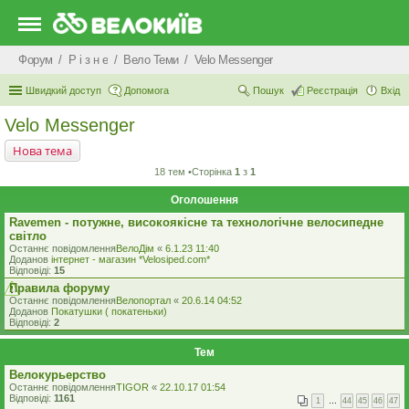
Форум
Р i з н е
Вело Теми
Velo Messenger
Швидкий доступ
Допомога
Пошук
Реєстрація
Вхід
Velo Messenger
Нова тема
18 тем •Сторінка
1
з
1
Оголошення
Ravemen - потужне, високоякісне та технологічне велосипедне
світло
Останнє повідомлення
ВелоДім
«
6.1.23 11:40
Доданов
iнтернет - магазин *Velosiped.com*
Відповіді:
15
Правила форуму
Останнє повідомлення
Велопортал
«
20.6.14 04:52
Доданов
Покатушки ( покатеньки)
Відповіді:
2
Тем
Велокурьерство
Останнє повідомлення
TIGOR
«
22.10.17 01:54
Відповіді:
1161
1
…
44
45
46
47