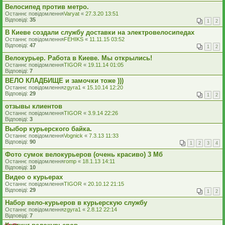
Велосипед против метро.
Останнє повідомлення
Varyat
«
27.3.20 13:51
Відповіді:
35
1
2
В Киеве создали службу доставки на электровелосипедах
Останнє повідомлення
FEHIKS
«
11.11.15 03:52
Відповіді:
47
1
2
Велокурьер. Работа в Киеве. Мы открылись!
Останнє повідомлення
TIGOR
«
19.11.14 01:05
Відповіді:
7
ВЕЛО КЛАДБИЩЕ и замочки тоже )))
Останнє повідомлення
zgyra1
«
15.10.14 12:20
Відповіді:
29
1
2
отзывы клиентов
Останнє повідомлення
TIGOR
«
3.9.14 22:26
Відповіді:
3
Выбор курьерского байка.
Останнє повідомлення
Vognick
«
7.3.13 11:33
Відповіді:
90
1
2
3
4
Фото сумок велокурьеров (очень красиво) 3 Мб
Останнє повідомлення
romp
«
18.1.13 14:11
Відповіді:
10
Видео о курьерах
Останнє повідомлення
TIGOR
«
20.10.12 21:15
Відповіді:
29
1
2
Набор вело-курьеров в курьерскую службу
Останнє повідомлення
zgyra1
«
2.8.12 22:14
Відповіді:
7