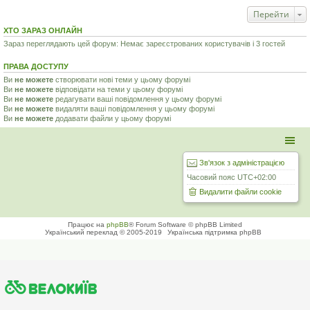
Перейти
ХТО ЗАРАЗ ОНЛАЙН
Зараз переглядають цей форум: Немає зареєстрованих користувачів і 3 гостей
ПРАВА ДОСТУПУ
Ви
не можете
створювати нові теми у цьому форумі
Ви
не можете
відповідати на теми у цьому форумі
Ви
не можете
редагувати ваші повідомлення у цьому форумі
Ви
не можете
видаляти ваші повідомлення у цьому форумі
Ви
не можете
додавати файли у цьому форумі
Зв'язок з адміністрацією
Часовий пояс
UTC+02:00
Видалити файли cookie
Працює на
phpBB
® Forum Software © phpBB Limited
Український переклад © 2005-2019
Українська підтримка phpBB