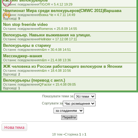
Кастинг велокурьеров
Останнє повідомлення
TIGOR
«
5.4.12 19:29
Чемпионат Мира среди велокурьеров(CMWC 2011)Варшава
Останнє повідомлення
Вовка Че
«
4.7.11 14:49
Відповіді:
9
Non stop freeride video
Останнє повідомлення
Romeros
«
25.8.09 14:55
Велокурьер. Навыки выживания на улицах.
Останнє повідомлення
Hellrider
«
17.12.08 17:11
Велокурьеры в старину
Останнє повідомлення
m&m
«
30.4.08 14:51
Мессенджер–мания
Останнє повідомлення
m&m
«
21.4.08 13:36
ЖЖ человека из России работающего велокуром в Японии
Останнє повідомлення
m&m
«
18.4.08 10:56
Відповіді:
2
Велокурьеры (перевод с англ.)
Останнє повідомлення
QFactor
«
15.4.08 09:05
Відповіді:
1
Показувати теми за:
Сортувати за
Нова тема
18 тем •Сторінка
1
з
1