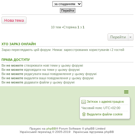
Нова тема
10 тем •Сторінка
1
з
1
Перейти
ХТО ЗАРАЗ ОНЛАЙН
Зараз переглядають цей форум: Немає зареєстрованих користувачів і 2 гостей
ПРАВА ДОСТУПУ
Ви
не можете
створювати нові теми у цьому форумі
Ви
не можете
відповідати на теми у цьому форумі
Ви
не можете
редагувати ваші повідомлення у цьому форумі
Ви
не можете
видаляти ваші повідомлення у цьому форумі
Ви
не можете
додавати файли у цьому форумі
Зв'язок з адміністрацією
Часовий пояс
UTC+02:00
Видалити файли cookie
Працює на
phpBB
® Forum Software © phpBB Limited
Український переклад © 2005-2019
Українська підтримка phpBB