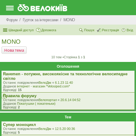
Форум
Гурток за інтересами
MONO
Швидкий доступ
Допомога
Пошук
Реєстрація
Вхід
MONO
Нова тема
10 тем •Сторінка
1
з
1
Оголошення
Ravemen - потужне, високоякісне та технологічне велосипедне
світло
Останнє повідомлення
ВелоДім
«
6.1.23 11:40
Доданов
iнтернет - магазин *Velosiped.com*
Відповіді:
15
Правила форуму
Останнє повідомлення
Велопортал
«
20.6.14 04:52
Доданов
Покатушки ( покатеньки)
Відповіді:
2
Тем
Супер моноцикл
Останнє повідомлення
ВелоДім
«
12.5.20 00:36
Відповіді:
5