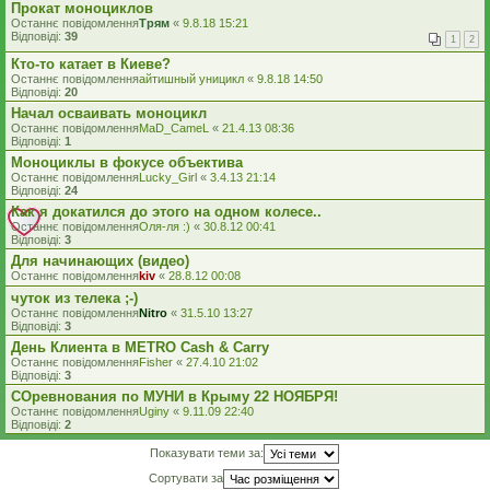
Прокат моноциклов
Останнє повідомлення
Трям
«
9.8.18 15:21
Відповіді:
39
1
2
Кто-то катает в Киеве?
Останнє повідомлення
айтишный уницикл
«
9.8.18 14:50
Відповіді:
20
Начал осваивать моноцикл
Останнє повідомлення
MaD_CameL
«
21.4.13 08:36
Відповіді:
1
Моноциклы в фокусе объектива
Останнє повідомлення
Lucky_Girl
«
3.4.13 21:14
Відповіді:
24
Как я докатился до этого на одном колесе..
Останнє повідомлення
Оля-ля :)
«
30.8.12 00:41
Відповіді:
3
Для начинающих (видео)
Останнє повідомлення
kiv
«
28.8.12 00:08
чуток из телека ;-)
Останнє повідомлення
Nitro
«
31.5.10 13:27
Відповіді:
3
День Клиента в METRO Cash & Carry
Останнє повідомлення
Fisher
«
27.4.10 21:02
Відповіді:
3
СОревнования по МУНИ в Крыму 22 НОЯБРЯ!
Останнє повідомлення
Uginy
«
9.11.09 22:40
Відповіді:
2
Показувати теми за:
Сортувати за