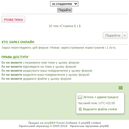
Нова тема
10 тем •Сторінка
1
з
1
Перейти
ХТО ЗАРАЗ ОНЛАЙН
Зараз переглядають цей форум: Немає зареєстрованих користувачів і 1 гість
ПРАВА ДОСТУПУ
Ви
не можете
створювати нові теми у цьому форумі
Ви
не можете
відповідати на теми у цьому форумі
Ви
не можете
редагувати ваші повідомлення у цьому форумі
Ви
не можете
видаляти ваші повідомлення у цьому форумі
Ви
не можете
додавати файли у цьому форумі
Зв'язок з адміністрацією
Часовий пояс
UTC+02:00
Видалити файли cookie
Працює на
phpBB
® Forum Software © phpBB Limited
Український переклад © 2005-2019
Українська підтримка phpBB