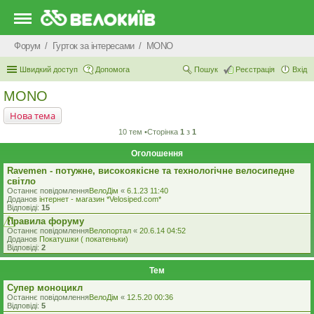
Форум
Гурток за інтересами
MONO
Швидкий доступ
Допомога
Пошук
Реєстрація
Вхід
MONO
Нова тема
10 тем •Сторінка
1
з
1
Оголошення
Ravemen - потужне, високоякісне та технологічне велосипедне
світло
Останнє повідомлення
ВелоДім
«
6.1.23 11:40
Доданов
iнтернет - магазин *Velosiped.com*
Відповіді:
15
Правила форуму
Останнє повідомлення
Велопортал
«
20.6.14 04:52
Доданов
Покатушки ( покатеньки)
Відповіді:
2
Тем
Супер моноцикл
Останнє повідомлення
ВелоДім
«
12.5.20 00:36
Відповіді:
5