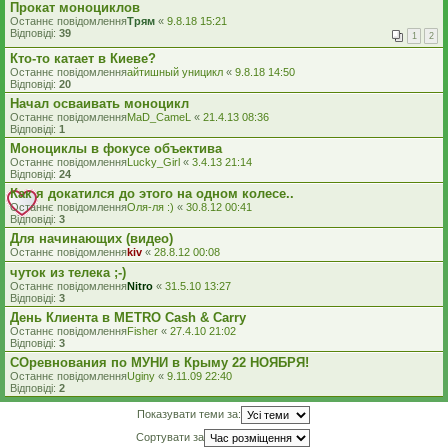
Прокат моноциклов
Останнє повідомлення
Трям
«
9.8.18 15:21
Відповіді:
39
1
2
Кто-то катает в Киеве?
Останнє повідомлення
айтишный уницикл
«
9.8.18 14:50
Відповіді:
20
Начал осваивать моноцикл
Останнє повідомлення
MaD_CameL
«
21.4.13 08:36
Відповіді:
1
Моноциклы в фокусе объектива
Останнє повідомлення
Lucky_Girl
«
3.4.13 21:14
Відповіді:
24
Как я докатился до этого на одном колесе..
Останнє повідомлення
Оля-ля :)
«
30.8.12 00:41
Відповіді:
3
Для начинающих (видео)
Останнє повідомлення
kiv
«
28.8.12 00:08
чуток из телека ;-)
Останнє повідомлення
Nitro
«
31.5.10 13:27
Відповіді:
3
День Клиента в METRO Cash & Carry
Останнє повідомлення
Fisher
«
27.4.10 21:02
Відповіді:
3
СОревнования по МУНИ в Крыму 22 НОЯБРЯ!
Останнє повідомлення
Uginy
«
9.11.09 22:40
Відповіді:
2
Показувати теми за:
Сортувати за