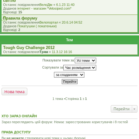
світло
Останнє повідомлення
ВелоДім
«
6.1.23 11:40
Доданов
iнтернет - магазин *Velosiped.com*
Відповіді:
15
Правила форуму
Останнє повідомлення
Велопортал
«
20.6.14 04:52
Доданов
Покатушки ( покатеньки)
Відповіді:
2
Тем
Tough Guy Challenge 2012
Останнє повідомлення
Трям
«
11.3.12 16:16
Показувати теми за:
Сортувати за
Нова тема
1 тема •Сторінка
1
з
1
Перейти
ХТО ЗАРАЗ ОНЛАЙН
Зараз переглядають цей форум: Немає зареєстрованих користувачів і 8 гостей
ПРАВА ДОСТУПУ
Ви
не можете
створювати нові теми у цьому форумі