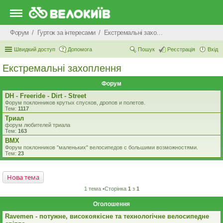
Форум
Гурток за інтересами
Екстремальні захоплення
Швидкий доступ
Допомога
Пошук
Реєстрація
Вхід
Екстремальні захоплення
Форум
DH - Freeride - Dirt - Street
Форум поклонников крутых спусков, дропов и полетов.
Тем:
1117
Триал
форум любителей триала
Тем:
163
BMX
Форум поклонников "маленьких" велосипедов c большими возможностями.
Тем:
23
Нова тема
1 тема •Сторінка
1
з
1
Оголошення
Ravemen - потужне, високоякісне та технологічне велосипедне