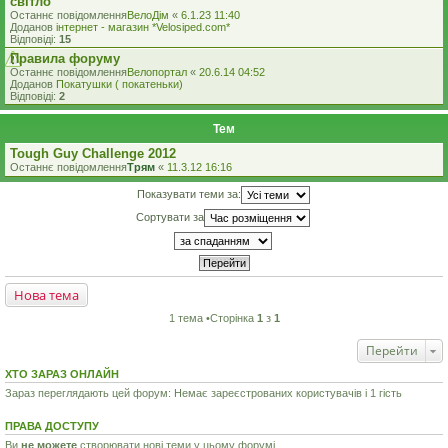
світло
Останнє повідомлення
ВелоДім
«
6.1.23 11:40
Доданов
iнтернет - магазин *Velosiped.com*
Відповіді:
15
Правила форуму
Останнє повідомлення
Велопортал
«
20.6.14 04:52
Доданов
Покатушки ( покатеньки)
Відповіді:
2
Тем
Tough Guy Challenge 2012
Останнє повідомлення
Трям
«
11.3.12 16:16
Показувати теми за:
Сортувати за
Нова тема
1 тема •Сторінка
1
з
1
Перейти
ХТО ЗАРАЗ ОНЛАЙН
Зараз переглядають цей форум: Немає зареєстрованих користувачів і 1 гість
ПРАВА ДОСТУПУ
Ви
не можете
створювати нові теми у цьому форумі