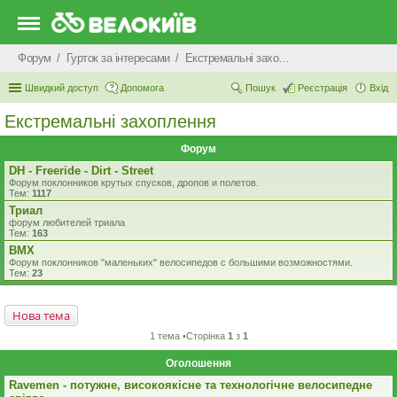
Форум
Гурток за інтересами
Екстремальні захоплення
Швидкий доступ
Допомога
Пошук
Реєстрація
Вхід
Екстремальні захоплення
Форум
DH - Freeride - Dirt - Street
Форум поклонников крутых спусков, дропов и полетов.
Тем:
1117
Триал
форум любителей триала
Тем:
163
BMX
Форум поклонников "маленьких" велосипедов c большими возможностями.
Тем:
23
Нова тема
1 тема •Сторінка
1
з
1
Оголошення
Ravemen - потужне, високоякісне та технологічне велосипедне