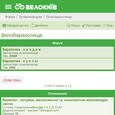
Форум
Купівля\продаж
Велобарахолище
Швидкий доступ
Допомога
Пошук
Реєстрація
Вхід
Велобарахолище
Форум
Барахолка - п р о д а ж
Запчастини та велосипеди
Тем:
20908
Барахолка - к у п л ю
Запчастини та велосипеди
Тем:
2926
Нова тема
0 тем •Сторінка
1
з
1
Оголошення
Ravemen - потужне, високоякісне та технологічне велосипедне
світло
Останнє повідомлення
ВелоДім
«
6.1.23 11:40
Доданов
iнтернет - магазин *Velosiped.com*
Відповіді:
15