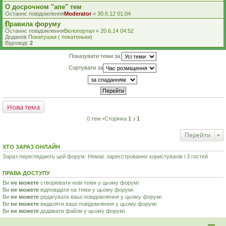
О досрочном "апе" тем
Останнє повідомлення
Moderator
«
30.6.12 01:04
Правила форуму
Останнє повідомлення
Велопортал
«
20.6.14 04:52
Доданов
Покатушки ( покатеньки)
Відповіді:
2
Показувати теми за:
Сортувати за
Нова тема
0 тем •Сторінка
1
з
1
Перейти
ХТО ЗАРАЗ ОНЛАЙН
Зараз переглядають цей форум: Немає зареєстрованих користувачів і 3 гостей
ПРАВА ДОСТУПУ
Ви
не можете
створювати нові теми у цьому форумі
Ви
не можете
відповідати на теми у цьому форумі
Ви
не можете
редагувати ваші повідомлення у цьому форумі
Ви
не можете
видаляти ваші повідомлення у цьому форумі
Ви
не можете
додавати файли у цьому форумі