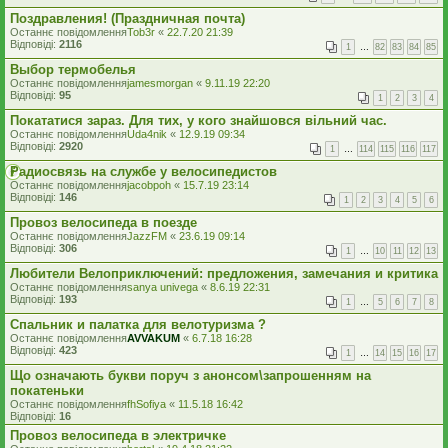
Поздравления! (Праздничная почта)
Останнє повідомлення
Tob3r
«
22.7.20 21:39
Відповіді:
2116
1
…
82
83
84
85
Выбор термобелья
Останнє повідомлення
jamesmorgan
«
9.11.19 22:20
Відповіді:
95
1
2
3
4
Покататися зараз. Для тих, у кого знайшовся вільний час.
Останнє повідомлення
Uda4nik
«
12.9.19 09:34
Відповіді:
2920
1
…
114
115
116
117
Радиосвязь на службе у велосипедистов
Останнє повідомлення
jacobpoh
«
15.7.19 23:14
Відповіді:
146
1
2
3
4
5
6
Провоз велосипеда в поезде
Останнє повідомлення
JazzFM
«
23.6.19 09:14
Відповіді:
306
1
…
10
11
12
13
Любители Велоприключений: предложения, замечания и критика
Останнє повідомлення
sanya univega
«
8.6.19 22:31
Відповіді:
193
1
…
5
6
7
8
Спальник и палатка для велотуризма ?
Останнє повідомлення
AVVAKUM
«
6.7.18 16:28
Відповіді:
423
1
…
14
15
16
17
Що означають букви поруч з анонсом\запрошенням на
покатеньки
Останнє повідомлення
fhSofiya
«
11.5.18 16:42
Відповіді:
16
Провоз велосипеда в электричке