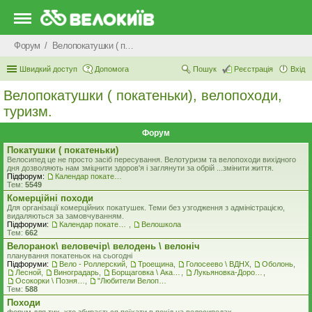
Форум
Велопокатушки ( покатеньки), велопоходи, туризм.
Швидкий доступ
Допомога
Пошук
Реєстрація
Вхід
Велопокатушки ( покатеньки), велопоходи,
туризм.
Форум
Покатушки ( покатеньки)
Велосипед це не просто засіб пересування. Велотуризм та велопоходи вихідного
дня дозволяють нам зміцнити здоров'я і заглянути за обрій ...змінити життя.
Підфорум:
Календар покатеньок
Тем:
5549
Комерцiйнi походи
Для організації комерційних покатушек. Теми без узгодження з адміністрацією,
видаляються за замовчуванням.
Підфоруми:
Календар покатеньок
,
Велошкола
Тем:
662
Велоранок\ веловечір\ велодень \ велоніч
планування покатеньок на сьогодні
Підфоруми:
Вело - Роллерский
,
Троещина
,
Голосеево \ ВДНХ
,
Оболонь
,
Лесной
,
Виноградарь
,
Борщаговка \ Академгородок \ Беличи \ Нивки
,
Лукьяновка-Дорогожичи-Сырец и окрестности
,
Осокорки \ Позняки \ Харьковский
,
"Любители Велоприключений"
Тем:
588
Походи