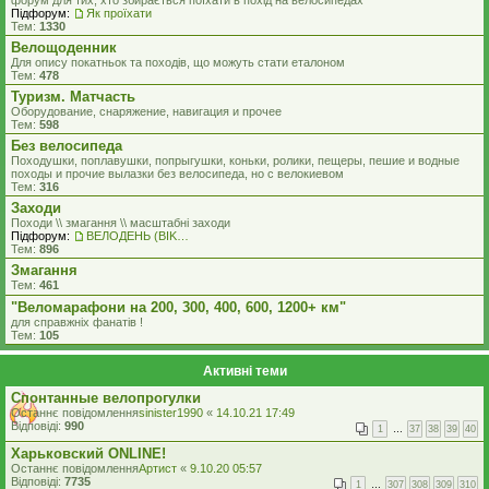
форум для тих, хто збирається поїхати в похід на велосипедах
Підфорум:
Як проїхати
Тем:
1330
Велощоденник
Для опису покатньок та походів, що можуть стати еталоном
Тем:
478
Туризм. Матчасть
Оборудование, снаряжение, навигация и прочее
Тем:
598
Без велосипеда
Походушки, поплавушки, попрыгушки, коньки, ролики, пещеры, пешие и водные
походы и прочие вылазки без велосипеда, но с велокиевом
Тем:
316
Заходи
Походи \\ змагання \\ масштабні заходи
Підфорум:
ВЕЛОДЕНЬ (BIKEDAY)
Тем:
896
Змагання
Тем:
461
"Веломарафони на 200, 300, 400, 600, 1200+ км"
для справжнiх фанатiв !
Тем:
105
Активні теми
Спонтанные велопрогулки
Останнє повідомлення
sinister1990
«
14.10.21 17:49
Відповіді:
990
1
…
37
38
39
40
Харьковский ONLINE!
Останнє повідомлення
Артист
«
9.10.20 05:57
Відповіді:
7735
1
…
307
308
309
310