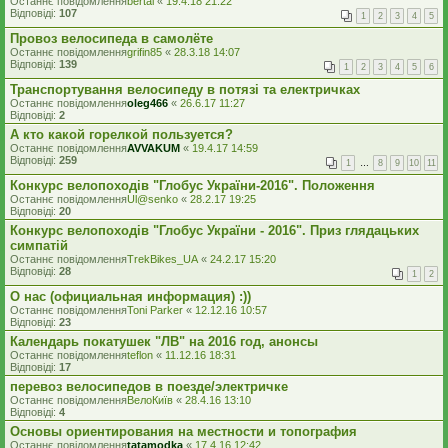
Останнє повідомлення
bertal
«
19.4.18 21:22
Відповіді:
107
1
2
3
4
5
Провоз велосипеда в самолёте
Останнє повідомлення
grifin85
«
28.3.18 14:07
Відповіді:
139
1
2
3
4
5
6
Транспортування велосипеду в потязі та електричках
Останнє повідомлення
oleg466
«
26.6.17 11:27
Відповіді:
2
А кто какой горелкой пользуется?
Останнє повідомлення
AVVAKUM
«
19.4.17 14:59
Відповіді:
259
1
…
8
9
10
11
Конкурс велопоходів "Глобус України-2016". Положення
Останнє повідомлення
Ul@senko
«
28.2.17 19:25
Відповіді:
20
Конкурс велопоходів "Глобус України - 2016". Приз глядацьких
симпатій
Останнє повідомлення
TrekBikes_UA
«
24.2.17 15:20
Відповіді:
28
1
2
О нас (официальная информация) :))
Останнє повідомлення
Toni Parker
«
12.12.16 10:57
Відповіді:
23
Календарь покатушек "ЛВ" на 2016 год, анонсы
Останнє повідомлення
teflon
«
11.12.16 18:31
Відповіді:
17
перевоз велосипедов в поезде/электричке
Останнє повідомлення
ВелоКиїв
«
28.4.16 13:10
Відповіді:
4
Основы ориентирования на местности и топография
Останнє повідомлення
tatamodka
«
17.4.16 12:42