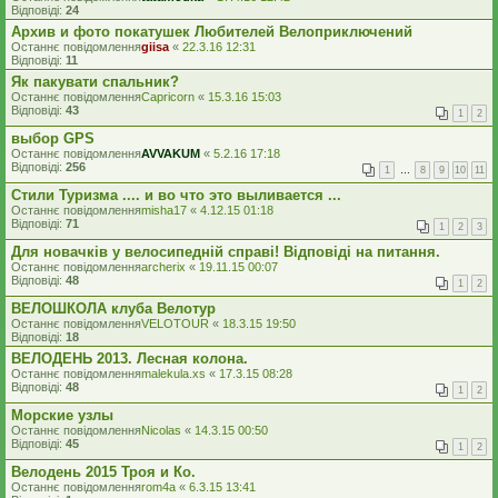
Відповіді:
24
Архив и фото покатушек Любителей Велоприключений
Останнє повідомлення
giisa
«
22.3.16 12:31
Відповіді:
11
Як пакувати спальник?
Останнє повідомлення
Capricorn
«
15.3.16 15:03
Відповіді:
43
1
2
выбор GPS
Останнє повідомлення
AVVAKUM
«
5.2.16 17:18
Відповіді:
256
1
…
8
9
10
11
Стили Туризма .... и во что это выливается ...
Останнє повідомлення
misha17
«
4.12.15 01:18
Відповіді:
71
1
2
3
Для новачків у велосипедній справі! Відповіді на питання.
Останнє повідомлення
archerix
«
19.11.15 00:07
Відповіді:
48
1
2
ВЕЛОШКОЛА клуба Велотур
Останнє повідомлення
VELOTOUR
«
18.3.15 19:50
Відповіді:
18
ВЕЛОДЕНЬ 2013. Лесная колона.
Останнє повідомлення
malekula.xs
«
17.3.15 08:28
Відповіді:
48
1
2
Морские узлы
Останнє повідомлення
Nicolas
«
14.3.15 00:50
Відповіді:
45
1
2
Велодень 2015 Троя и Ко.
Останнє повідомлення
rom4a
«
6.3.15 13:41