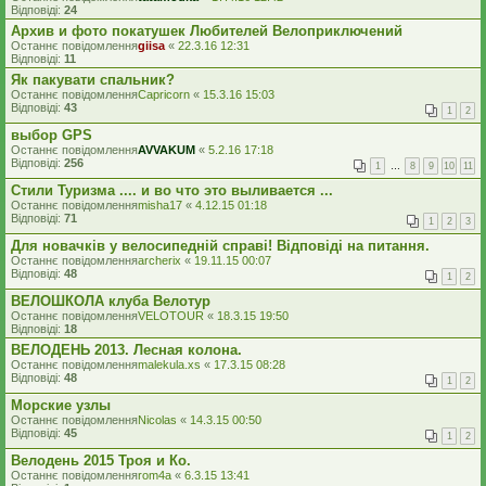
Відповіді:
24
Архив и фото покатушек Любителей Велоприключений
Останнє повідомлення
giisa
«
22.3.16 12:31
Відповіді:
11
Як пакувати спальник?
Останнє повідомлення
Capricorn
«
15.3.16 15:03
Відповіді:
43
1
2
выбор GPS
Останнє повідомлення
AVVAKUM
«
5.2.16 17:18
Відповіді:
256
1
…
8
9
10
11
Стили Туризма .... и во что это выливается ...
Останнє повідомлення
misha17
«
4.12.15 01:18
Відповіді:
71
1
2
3
Для новачків у велосипедній справі! Відповіді на питання.
Останнє повідомлення
archerix
«
19.11.15 00:07
Відповіді:
48
1
2
ВЕЛОШКОЛА клуба Велотур
Останнє повідомлення
VELOTOUR
«
18.3.15 19:50
Відповіді:
18
ВЕЛОДЕНЬ 2013. Лесная колона.
Останнє повідомлення
malekula.xs
«
17.3.15 08:28
Відповіді:
48
1
2
Морские узлы
Останнє повідомлення
Nicolas
«
14.3.15 00:50
Відповіді:
45
1
2
Велодень 2015 Троя и Ко.
Останнє повідомлення
rom4a
«
6.3.15 13:41