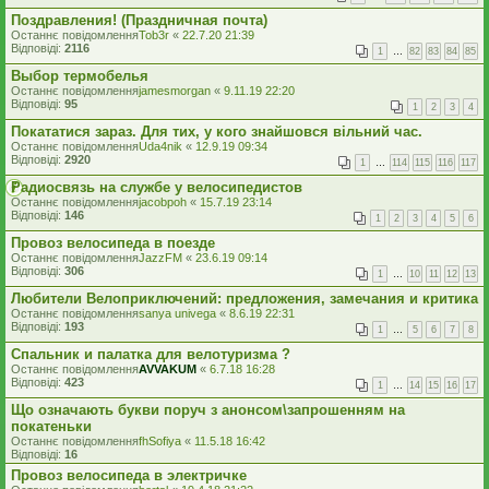
Поздравления! (Праздничная почта)
Останнє повідомлення
Tob3r
«
22.7.20 21:39
Відповіді:
2116
1
…
82
83
84
85
Выбор термобелья
Останнє повідомлення
jamesmorgan
«
9.11.19 22:20
Відповіді:
95
1
2
3
4
Покататися зараз. Для тих, у кого знайшовся вільний час.
Останнє повідомлення
Uda4nik
«
12.9.19 09:34
Відповіді:
2920
1
…
114
115
116
117
Радиосвязь на службе у велосипедистов
Останнє повідомлення
jacobpoh
«
15.7.19 23:14
Відповіді:
146
1
2
3
4
5
6
Провоз велосипеда в поезде
Останнє повідомлення
JazzFM
«
23.6.19 09:14
Відповіді:
306
1
…
10
11
12
13
Любители Велоприключений: предложения, замечания и критика
Останнє повідомлення
sanya univega
«
8.6.19 22:31
Відповіді:
193
1
…
5
6
7
8
Спальник и палатка для велотуризма ?
Останнє повідомлення
AVVAKUM
«
6.7.18 16:28
Відповіді:
423
1
…
14
15
16
17
Що означають букви поруч з анонсом\запрошенням на
покатеньки
Останнє повідомлення
fhSofiya
«
11.5.18 16:42
Відповіді:
16
Провоз велосипеда в электричке