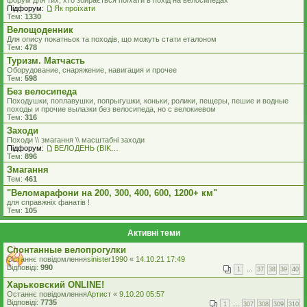
форум для тих, хто збирається поїхати в похід на велосипедах
Підфорум:
Як проїхати
Тем:
1330
Велощоденник
Для опису покатньок та походів, що можуть стати еталоном
Тем:
478
Туризм. Матчасть
Оборудование, снаряжение, навигация и прочее
Тем:
598
Без велосипеда
Походушки, поплавушки, попрыгушки, коньки, ролики, пещеры, пешие и водные
походы и прочие вылазки без велосипеда, но с велокиевом
Тем:
316
Заходи
Походи \\ змагання \\ масштабні заходи
Підфорум:
ВЕЛОДЕНЬ (BIKEDAY)
Тем:
896
Змагання
Тем:
461
"Веломарафони на 200, 300, 400, 600, 1200+ км"
для справжнiх фанатiв !
Тем:
105
Активні теми
Спонтанные велопрогулки
Останнє повідомлення
sinister1990
«
14.10.21 17:49
Відповіді:
990
1
…
37
38
39
40
Харьковский ONLINE!
Останнє повідомлення
Артист
«
9.10.20 05:57
Відповіді:
7735
1
…
307
308
309
310