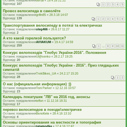
Останнє повідомлення
bertal
«
19.4.18 21:22
Відповіді:
107
1
2
3
4
5
Провоз велосипеда в самолёте
Останнє повідомлення
grifin85
«
28.3.18 14:07
Відповіді:
139
1
2
3
4
5
6
Транспортування велосипеду в потязі та електричках
Останнє повідомлення
oleg466
«
26.6.17 11:27
Відповіді:
2
А кто какой горелкой пользуется?
Останнє повідомлення
AVVAKUM
«
19.4.17 14:59
Відповіді:
259
1
…
8
9
10
11
Конкурс велопоходів "Глобус України-2016". Положення
Останнє повідомлення
Ul@senko
«
28.2.17 19:25
Відповіді:
20
Конкурс велопоходів "Глобус України - 2016". Приз глядацьких
симпатій
Останнє повідомлення
TrekBikes_UA
«
24.2.17 15:20
Відповіді:
28
1
2
О нас (официальная информация) :))
Останнє повідомлення
Toni Parker
«
12.12.16 10:57
Відповіді:
23
Календарь покатушек "ЛВ" на 2016 год, анонсы
Останнє повідомлення
teflon
«
11.12.16 18:31
Відповіді:
17
перевоз велосипедов в поезде/электричке
Останнє повідомлення
ВелоКиїв
«
28.4.16 13:10
Відповіді:
4
Основы ориентирования на местности и топография
Останнє повідомлення
tatamodka
«
17.4.16 12:42