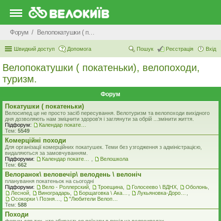
Форум
Велопокатушки ( покатеньки), велопоходи, туризм.
Швидкий доступ
Допомога
Пошук
Реєстрація
Вхід
Велопокатушки ( покатеньки), велопоходи,
туризм.
Форум
Покатушки ( покатеньки)
Велосипед це не просто засіб пересування. Велотуризм та велопоходи вихідного
дня дозволяють нам зміцнити здоров'я і заглянути за обрій ...змінити життя.
Підфорум:
Календар покатеньок
Тем:
5549
Комерцiйнi походи
Для організації комерційних покатушек. Теми без узгодження з адміністрацією,
видаляються за замовчуванням.
Підфоруми:
Календар покатеньок
,
Велошкола
Тем:
662
Велоранок\ веловечір\ велодень \ велоніч
планування покатеньок на сьогодні
Підфоруми:
Вело - Роллерский
,
Троещина
,
Голосеево \ ВДНХ
,
Оболонь
,
Лесной
,
Виноградарь
,
Борщаговка \ Академгородок \ Беличи \ Нивки
,
Лукьяновка-Дорогожичи-Сырец и окрестности
,
Осокорки \ Позняки \ Харьковский
,
"Любители Велоприключений"
Тем:
588
Походи