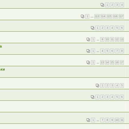
1
2
3
4
1
…
113
114
115
116
117
1
2
3
4
5
6
1
…
9
10
11
12
13
а
1
…
4
5
6
7
8
1
…
13
14
15
16
17
ьки
1
2
3
4
5
1
2
3
4
5
6
1
…
7
8
9
10
11