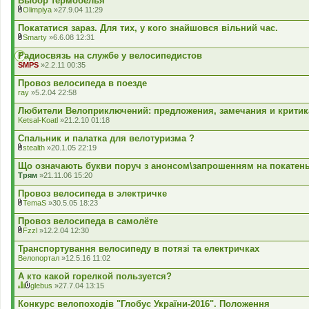
Выбор термобелья
я
е
л
Olimpiya
»27.9.04 11:29
н
а
В
н
д
к
Покататися зараз. Для тих, у кого знайшовся вільний час.
я
е
л
Smarty
»6.6.08 12:31
н
а
В
н
д
к
Радиосвязь на службе у велосипедистов
я
е
л
SMPS
»2.2.11 00:35
н
а
н
д
Провоз велосипеда в поезде
я
е
ray
»5.2.04 22:58
н
н
Любители Велоприключений: предложения, замечания и критик
я
Ketsal-Koatl
»21.2.10 01:18
Спальник и палатка для велотуризма ?
stealth
»20.1.05 22:19
В
к
Що означають букви поруч з анонсом\запрошенням на покатен
л
Трям
»21.11.06 15:20
а
д
Провоз велосипеда в электричке
е
TemaS
»30.5.05 18:23
н
В
н
к
Провоз велосипеда в самолёте
я
л
Fzzl
»12.2.04 12:30
а
В
д
к
Транспортування велосипеду в потязі та електричках
е
л
Велопортал
»12.5.16 11:02
н
а
н
д
А кто какой горелкой пользуется?
я
е
glebus
»27.7.04 13:15
н
Ц
В
н
я
к
Конкурс велопоходів "Глобус України-2016". Положення
я