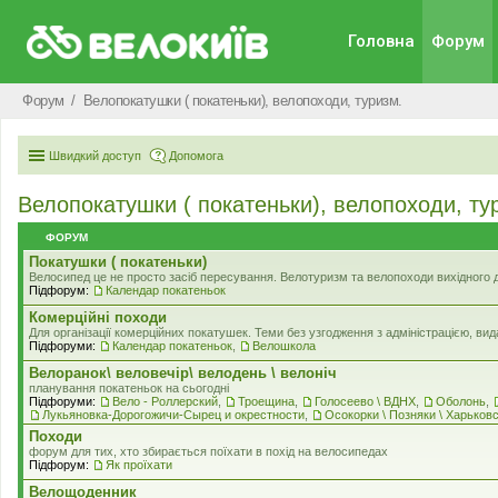
Головна
Форум
Форум
Велопокатушки ( покатеньки), велопоходи, туризм.
Швидкий доступ
Допомога
Велопокатушки ( покатеньки), велопоходи, ту
ФОРУМ
Покатушки ( покатеньки)
Велосипед це не просто засіб пересування. Велотуризм та велопоходи вихідного дня
Підфорум:
Календар покатеньок
Комерцiйнi походи
Для організації комерційних покатушек. Теми без узгодження з адміністрацією, в
Підфоруми:
Календар покатеньок
,
Велошкола
Велоранок\ веловечір\ велодень \ велоніч
планування покатеньок на сьогодні
Підфоруми:
Вело - Роллерский
,
Троещина
,
Голосеево \ ВДНХ
,
Оболонь
,
Лукьяновка-Дорогожичи-Сырец и окрестности
,
Осокорки \ Позняки \ Харьков
Походи
форум для тих, хто збирається поїхати в похід на велосипедах
Підфорум:
Як проїхати
Велощоденник