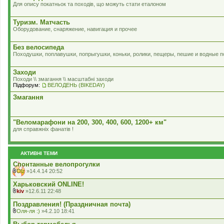
Для опису покатньок та походів, що можуть стати еталоном
Туризм. Матчасть
Оборудование, снаряжение, навигация и прочее
Без велосипеда
Походушки, поплавушки, попрыгушки, коньки, ролики, пещеры, пешие и водные п
Заходи
Походи \\ змагання \\ масштабні заходи
Підфорум:
ВЕЛОДЕНЬ (BIKEDAY)
Змагання
"Веломарафони на 200, 300, 400, 600, 1200+ км"
для справжнiх фанатiв !
АКТИВНІ ТЕМИ
Спонтанные велопрогулки
Olz
»14.4.14 20:52
В
к
Харьковский ONLINE!
л
kiv
»12.6.11 22:48
а
В
д
к
Поздравления! (Праздничная почта)
е
л
Оля-ля :)
»4.2.10 18:41
н
а
В
н
д
к