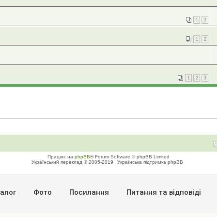
1
2
1
2
1
2
3
Працює на
phpBB
® Forum Software © phpBB Limited
Український переклад © 2005-2019
Українська підтримка phpBB
алог
Фото
Посилання
Питання та вiдповiдi