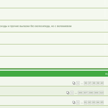
оходы и прочие вылазки без велосипеда, но с велокиевом
В
1
…
36
37
38
39
40
1
…
306
307
308
309
310
1
…
81
82
83
84
85