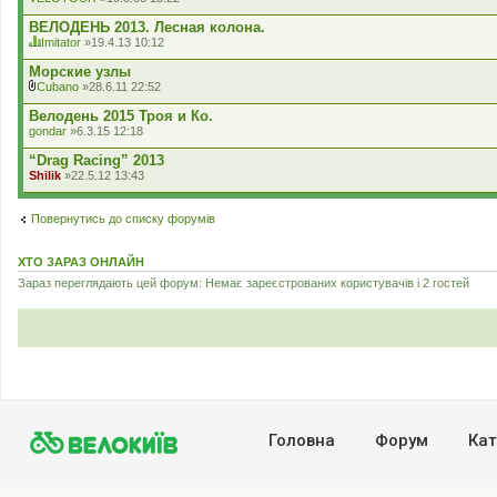
н
н
ВЕЛОДЕНЬ 2013. Лесная колона.
я
Imitator
»19.4.13 10:12
Ц
я
Морские узлы
т
Cubano
»28.6.11 22:52
е
В
м
к
Велодень 2015 Троя и Ко.
а
л
gondar
»6.3.15 12:18
м
а
а
д
“Drag Racing” 2013
є
е
г
Shilik
»22.5.12 13:43
н
о
н
л
я
о
Повернутись до списку форумів
с
у
в
ХТО ЗАРАЗ ОНЛАЙН
а
н
Зараз переглядають цей форум: Немає зареєстрованих користувачів і 2 гостей
н
я
.
Головна
Форум
Кат