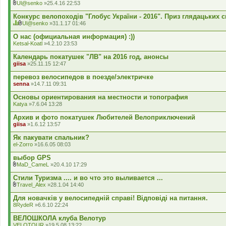
т
л
Ul@senko
»25.4.16 22:53
е
а
В
м
д
к
Конкурс велопоходів "Глобус України - 2016". Приз глядацьких 
а
е
л
Ul@senko
»31.1.17 01:46
м
н
а
Ц
В
а
н
д
я
к
О нас (официальная информация) :))
є
я
е
т
л
г
Ketsal-Koatl
»4.2.10 23:53
н
е
а
о
н
м
д
л
Календарь покатушек "ЛВ" на 2016 год, анонсы
я
а
е
о
giisa
»25.11.15 12:47
м
н
с
а
н
у
перевоз велосипедов в поезде/электричке
є
я
в
г
senna
»14.7.11 09:31
а
о
н
л
Основы ориентирования на местности и топография
н
о
я
Katya
»7.6.04 13:28
с
.
у
Архив и фото покатушек Любителей Велоприключений
в
giisa
»1.6.12 13:57
а
н
Як пакувати спальник?
н
я
el-Zorro
»16.6.05 08:03
.
выбор GPS
MaD_CameL
»20.4.10 17:29
В
к
Стили Туризма .... и во что это выливается ...
л
Travel_Alex
»28.1.04 14:40
а
В
д
к
Для новачків у велосипедній справі! Відповіді на питання.
е
л
8RydeR
»6.6.10 22:24
н
а
н
д
ВЕЛОШКОЛА клуба Велотур
я
е
VELOTOUR
»19.5.08 13:22