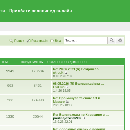
ти
Придбати велосипед онлайн
Пошук
Реєстрація
Вхід
ТЕМ
ПОВІДОМЛЕНЬ
ОСТАННЄ ПОВІДОМЛЕННЯ
Re: 20.06.2023 (R) Вечірня по…
5549
173584
ukropik
П
8.10.23 07:07
е
р
08.05.2026 (R) Веломандрівка …
662
3461
е
UtaClub
г
П
1.4.26 18:05
л
е
я
р
Re: Про минуле та святе / О б…
588
174998
н
е
Maestro
у
г
П
28.9.25 18:17
т
л
е
и
я
р
о
н
Re: Велопоходы по Киевщине и …
е
1330
20544
с
у
paulinajozwiak992
г
т
П
т
13.9.23 22:01
л
а
е
и
я
н
р
о
н
Re: Дорожные очерки о велопут…