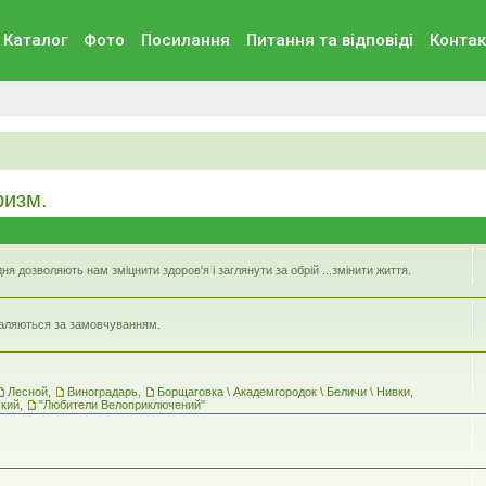
Каталог
Фото
Посилання
Питання та вiдповiдi
Контак
ризм.
 дозволяють нам зміцнити здоров'я і заглянути за обрій ...змінити життя.
идаляються за замовчуванням.
Лесной
,
Виноградарь
,
Борщаговка \ Академгородок \ Беличи \ Нивки
,
ский
,
"Любители Велоприключений"