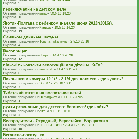
Відповіді:
9
переключалки на детском веле
Останнє повідомлення
ignat
«
30.5.16 18:26
Відповіді:
11
Яготин-Полтава с ребенком (начало июня 2012г/2016г).
Останнє повідомлення
Куница
«
10.5.16 16:23
Відповіді:
19
Слишком длинные шатуны
Останнє повідомлення
Tojama Tokanawa
«
2.5.16 23:16
Відповіді:
4
Велоприцеп
Останнє повідомлення
chups
«
14.4.16 20:26
Відповіді:
12
підкажіть контакти велосекцій для дітей м. Київ?
Останнє повідомлення
wisewolk
«
11.4.16 11:43
Відповіді:
6
Покрышки и камеры 12 1/2 - 2 1/4 для коляски - где купить?
Останнє повідомлення
Sam87
«
2.2.16 10:49
Відповіді:
7
Тибетский взгляд на воспитание детей
Останнє повідомлення
Hemingway
«
19.11.15 20:05
Відповіді:
1
ручки резиновые для детского беговела! где найти?
Останнє повідомлення
gittel
«
9.10.15 10:07
Відповіді:
4
Велородители - Отрадный, Берестейка, Борщаговка
Останнє повідомлення
ЛЕСНЫЕ ЗВЕРЬКИ
«
17.9.15 13:51
Відповіді:
10
Беговело-покатушки