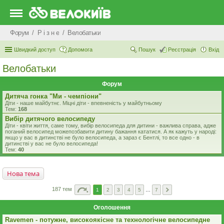
Форум
Р i з н е
Велобатьки
Швидкий доступ
Допомога
Пошук
Реєстрація
Вхід
Велобатьки
Форум
Дитяча гонка "Ми - чемпіони"
Діти - наше майбутнє. Міцні діти - впевненість у майбутньому
Тем:
168
Вибір дитячого велосипеду
Діти - квіти життя, саме тому, вибір велосипеда для дитини - важлива справа, адже
поганий велосипед можепозбавити дитину бажання кататися. А як кажуть у народі:
якщо у вас в дитинстві не було велосипеда, а зараз є Бентлі, то все одно - в
дитинстві у вас не було велосипеда!
Тем:
40
Нова тема
187 тем
1
2
3
4
5
…
7
Оголошення
Ravemen - потужне, високоякісне та технологічне велосипедне