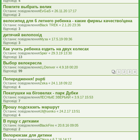
Відповіді:
4
Помгите выбрать велик
Останнє повідомлення
EvGaS
«
26.11.20 17:17
Відповіді:
2
велосипед для 6 летнего ребенка - какие фирмы качество/цена
Останнє повідомлення
Black TREK
«
2.1.20 23:36
Відповіді:
3
дитячий велопохід
Останнє повідомлення
Муза
«
17.5.19 09:36
Відповіді:
3
Как учить ребенка ездить на двух колесах
Останнє повідомлення
Spier
«
29.3.19 13:30
Відповіді:
13
Выбор велокресла
Останнє повідомлення
d.j.Denver
«
4.9.18 00:20
Відповіді:
99
1
2
3
4
Попередження! pupti
Останнє повідомлення
Zeka
«
24.1.18 09:22
Відповіді:
4
Покатушки на біговелах - парк Дубки
Останнє повідомлення
ЛЕСНЫЕ ЗВЕРЬКИ
«
3.9.17 15:53
Відповіді:
7
Прошу подсказать маршрут
Останнє повідомлення
Ul@senko
«
24.2.17 13:51
Відповіді:
4
В пущу с детками
Останнє повідомлення
BlackFire
«
20.8.16 09:05
Відповіді:
2
Велорюкзак для дитини
Останнє повідомлення
Olexa
«
6.7.16 14:17