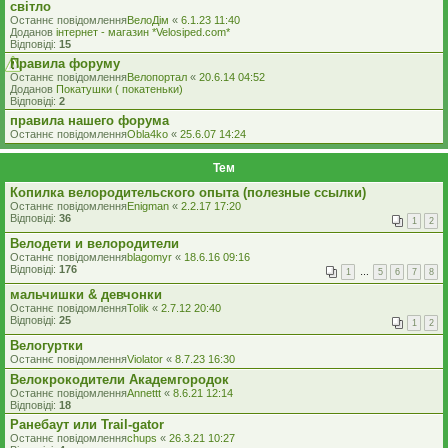
світло
Останнє повідомлення
ВелоДім
«
6.1.23 11:40
Доданов
iнтернет - магазин *Velosiped.com*
Відповіді:
15
Правила форуму
Останнє повідомлення
Велопортал
«
20.6.14 04:52
Доданов
Покатушки ( покатеньки)
Відповіді:
2
правила нашего форума
Останнє повідомлення
Obla4ko
«
25.6.07 14:24
Тем
Копилка велородительского опыта (полезные ссылки)
Останнє повідомлення
Enigman
«
2.2.17 17:20
Відповіді:
36
1
2
Велодети и велородители
Останнє повідомлення
blagomyr
«
18.6.16 09:16
Відповіді:
176
1
…
5
6
7
8
мальчишки & девчонки
Останнє повідомлення
Tolik
«
2.7.12 20:40
Відповіді:
25
1
2
Велогуртки
Останнє повідомлення
Violator
«
8.7.23 16:30
Велокрокодители Академгородок
Останнє повідомлення
Annettt
«
8.6.21 12:14
Відповіді:
18
Ранебаут или Trail-gator
Останнє повідомлення
chups
«
26.3.21 10:27