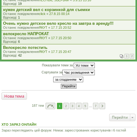
Останнє повідомлення
ЛЕСНЫЕ ЗВЕРЬКИ
«
5.9.15 15:16
Відповіді:
19
нужен детский вел с корзинкой для съемки
Останнє повідомлення
click
«
27.8.15 00:14
Відповіді:
1
Очень нужно детское вело кресло на завтра в аренду!!!
Останнє повідомлення
ЯКУТ
«
17.7.15 20:52
велокресло НАПРОКАТ
Останнє повідомлення
ЯКУТ
«
17.7.15 20:50
Відповіді:
6
Велокресло потестить
Останнє повідомлення
ЯКУТ
«
17.7.15 20:47
Відповіді:
42
1
2
Показувати теми за:
Сортувати за
Нова тема
187 тем
1
2
3
4
5
…
7
Перейти
ХТО ЗАРАЗ ОНЛАЙН
Зараз переглядають цей форум: Немає зареєстрованих користувачів і 6 гостей