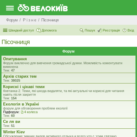
Форум
Р i з н е
Пісочниця
Швидкий доступ
Допомога
Пошук
Реєстрація
Вхід
Пісочниця
Форум
Опитування
Форум виключно для вивчення громадської думки. Можливість коментувати
вимкнена
Тем:
47
Архів старих тем
Тем:
38025
Корисні і цікаві теми
бовтанка-2. Теми, які шкода видаляти, та які актуальні чи корисні для читання
навіть після закриття
Тем:
154
Екологiя в Україні
форум для обговорення проблем екології
Підфорум:
4 колеса
Тем:
60
Се ля ви
Тем:
51
Winter Kiev
Обсуждение зимних видов активного отдыха и всего что с этим связано