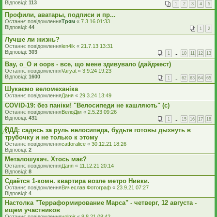
Відповіді:
113
1
2
3
4
5
Профили, аватары, подписи и пр...
Останнє повідомлення
Трям
«
7.3.16 01:33
Відповіді:
44
1
2
Лучше ли жизнь?
Останнє повідомлення
len4ik
«
21.7.13 13:31
Відповіді:
303
1
…
10
11
12
13
Вау, о_О и oops - все, що мене здивувало (дайджест)
Останнє повідомлення
Varyat
«
3.9.24 19:23
Відповіді:
1600
1
…
62
63
64
65
Шукаємо веломеханіка
Останнє повідомлення
Даня
«
29.3.24 13:49
COVID-19: без паніки! "Велосипеди не кашляють" (с)
Останнє повідомлення
ВелоДім
«
2.5.23 09:26
Відповіді:
431
1
…
15
16
17
18
ПДД: садясь за руль велосипеда, будьте готовы дыхнуть в
трубочку и не только к этому
Останнє повідомлення
catforalice
«
30.12.21 18:26
Відповіді:
2
Металошукач. Хтось має?
Останнє повідомлення
Даня
«
11.12.21 20:14
Відповіді:
8
Сдаётся 1-комн. квартира возле метро Нивки.
Останнє повідомлення
Вячеслав Фотограф
«
23.9.21 07:27
Відповіді:
4
Настолка "Терраформирование Марса" - четверг, 12 августа -
ищем участников
Останнє повідомлення
volmir
«
9.8.21 08:42