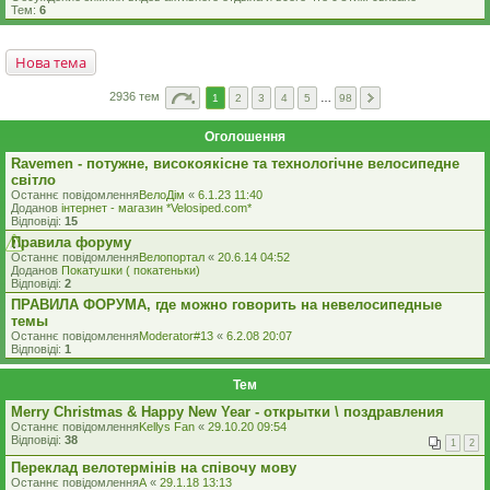
Тем:
6
Нова тема
2936 тем
1
2
3
4
5
…
98
Оголошення
Ravemen - потужне, високоякісне та технологічне велосипедне
світло
Останнє повідомлення
ВелоДім
«
6.1.23 11:40
Доданов
iнтернет - магазин *Velosiped.com*
Відповіді:
15
Правила форуму
Останнє повідомлення
Велопортал
«
20.6.14 04:52
Доданов
Покатушки ( покатеньки)
Відповіді:
2
ПРАВИЛА ФОРУМА, где можно говорить на невелосипедные
темы
Останнє повідомлення
Moderator#13
«
6.2.08 20:07
Відповіді:
1
Тем
Merry Christmas & Happy New Year - открытки \ поздравления
Останнє повідомлення
Kellys Fan
«
29.10.20 09:54
Відповіді:
38
1
2
Переклад велотермінів на співочу мову
Останнє повідомлення
A
«
29.1.18 13:13