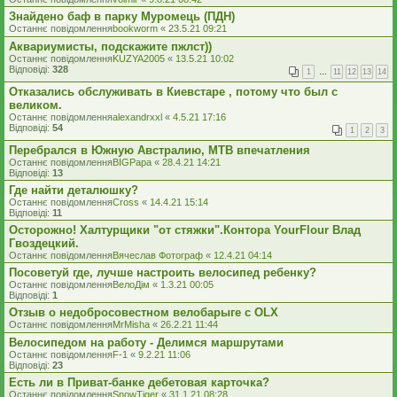
Знайдено баф в парку Муромець (ПДН)
Останнє повідомлення
bookworm
«
23.5.21 09:21
Аквариумисты, подскажите пжлст))
Останнє повідомлення
KUZYA2005
«
13.5.21 10:02
Відповіді:
328
1
…
11
12
13
14
Отказались обслуживать в Киевстаре , потому что был с
великом.
Останнє повідомлення
alexandrxxl
«
4.5.21 17:16
Відповіді:
54
1
2
3
Перебрался в Южную Австралию, MTB впечатления
Останнє повідомлення
BIGPapa
«
28.4.21 14:21
Відповіді:
13
Где найти деталюшку?
Останнє повідомлення
Cross
«
14.4.21 15:14
Відповіді:
11
Осторожно! Халтурщики "от стяжки".Контора YourFlour Влад
Гвоздецкий.
Останнє повідомлення
Вячеслав Фотограф
«
12.4.21 04:14
Посоветуй где, лучше настроить велосипед ребенку?
Останнє повідомлення
ВелоДім
«
1.3.21 00:05
Відповіді:
1
Отзыв о недобросовестном велобарыге с OLX
Останнє повідомлення
MrMisha
«
26.2.21 11:44
Велосипедом на работу - Делимся маршрутами
Останнє повідомлення
F-1
«
9.2.21 11:06
Відповіді:
23
Есть ли в Приват-банке дебетовая карточка?
Останнє повідомлення
SnowTiger
«
31.1.21 08:28