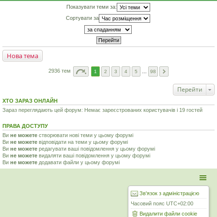
Показувати теми за:
Сортувати за
Нова тема
2936 тем
1
2
3
4
5
…
98
Перейти
ХТО ЗАРАЗ ОНЛАЙН
Зараз переглядають цей форум: Немає зареєстрованих користувачів і 19 гостей
ПРАВА ДОСТУПУ
Ви
не можете
створювати нові теми у цьому форумі
Ви
не можете
відповідати на теми у цьому форумі
Ви
не можете
редагувати ваші повідомлення у цьому форумі
Ви
не можете
видаляти ваші повідомлення у цьому форумі
Ви
не можете
додавати файли у цьому форумі
Зв'язок з адміністрацією
Часовий пояс
UTC+02:00
Видалити файли cookie