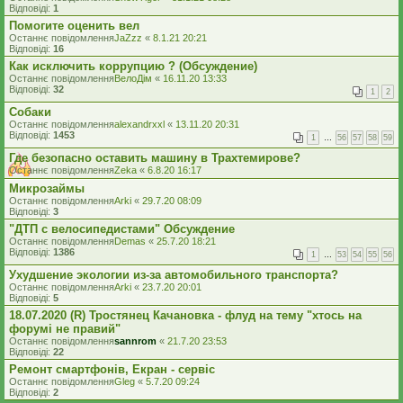
Відповіді:
1
Помогите оценить вел
Останнє повідомлення
JaZzz
«
8.1.21 20:21
Відповіді:
16
Как исключить коррупцию ? (Обсуждение)
Останнє повідомлення
ВелоДім
«
16.11.20 13:33
Відповіді:
32
1
2
Собаки
Останнє повідомлення
alexandrxxl
«
13.11.20 20:31
Відповіді:
1453
1
…
56
57
58
59
Где безопасно оставить машину в Трахтемирове?
Останнє повідомлення
Zeka
«
6.8.20 16:17
Микрозаймы
Останнє повідомлення
Arki
«
29.7.20 08:09
Відповіді:
3
"ДТП с велосипедистами" Обсуждение
Останнє повідомлення
Demas
«
25.7.20 18:21
Відповіді:
1386
1
…
53
54
55
56
Ухудшение экологии из-за автомобильного транспорта?
Останнє повідомлення
Arki
«
23.7.20 20:01
Відповіді:
5
18.07.2020 (R) Тростянец Качановка - флуд на тему "хтось на
форумі не правий"
Останнє повідомлення
sannrom
«
21.7.20 23:53
Відповіді:
22
Ремонт смартфонів, Екран - сервіс
Останнє повідомлення
Gleg
«
5.7.20 09:24
Відповіді:
2