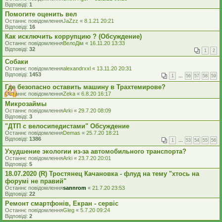
Відповіді:
1
Помогите оценить вел
Останнє повідомлення
JaZzz
«
8.1.21 20:21
Відповіді:
16
Как исключить коррупцию ? (Обсуждение)
Останнє повідомлення
ВелоДім
«
16.11.20 13:33
Відповіді:
32
1
2
Собаки
Останнє повідомлення
alexandrxxl
«
13.11.20 20:31
Відповіді:
1453
1
…
56
57
58
59
Где безопасно оставить машину в Трахтемирове?
Останнє повідомлення
Zeka
«
6.8.20 16:17
Микрозаймы
Останнє повідомлення
Arki
«
29.7.20 08:09
Відповіді:
3
"ДТП с велосипедистами" Обсуждение
Останнє повідомлення
Demas
«
25.7.20 18:21
Відповіді:
1386
1
…
53
54
55
56
Ухудшение экологии из-за автомобильного транспорта?
Останнє повідомлення
Arki
«
23.7.20 20:01
Відповіді:
5
18.07.2020 (R) Тростянец Качановка - флуд на тему "хтось на
форумі не правий"
Останнє повідомлення
sannrom
«
21.7.20 23:53
Відповіді:
22
Ремонт смартфонів, Екран - сервіс
Останнє повідомлення
Gleg
«
5.7.20 09:24
Відповіді:
2