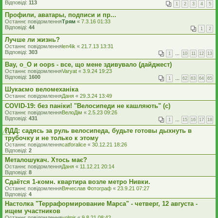
Відповіді:
113
1
2
3
4
5
Профили, аватары, подписи и пр...
Останнє повідомлення
Трям
«
7.3.16 01:33
Відповіді:
44
1
2
Лучше ли жизнь?
Останнє повідомлення
len4ik
«
21.7.13 13:31
Відповіді:
303
1
…
10
11
12
13
Вау, о_О и oops - все, що мене здивувало (дайджест)
Останнє повідомлення
Varyat
«
3.9.24 19:23
Відповіді:
1600
1
…
62
63
64
65
Шукаємо веломеханіка
Останнє повідомлення
Даня
«
29.3.24 13:49
COVID-19: без паніки! "Велосипеди не кашляють" (с)
Останнє повідомлення
ВелоДім
«
2.5.23 09:26
Відповіді:
431
1
…
15
16
17
18
ПДД: садясь за руль велосипеда, будьте готовы дыхнуть в
трубочку и не только к этому
Останнє повідомлення
catforalice
«
30.12.21 18:26
Відповіді:
2
Металошукач. Хтось має?
Останнє повідомлення
Даня
«
11.12.21 20:14
Відповіді:
8
Сдаётся 1-комн. квартира возле метро Нивки.
Останнє повідомлення
Вячеслав Фотограф
«
23.9.21 07:27
Відповіді:
4
Настолка "Терраформирование Марса" - четверг, 12 августа -
ищем участников
Останнє повідомлення
volmir
«
9.8.21 08:42