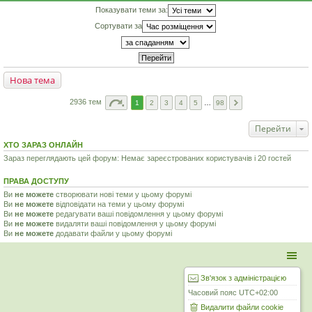
Показувати теми за:
Сортувати за
Нова тема
2936 тем
1
2
3
4
5
…
98
Перейти
ХТО ЗАРАЗ ОНЛАЙН
Зараз переглядають цей форум: Немає зареєстрованих користувачів і 20 гостей
ПРАВА ДОСТУПУ
Ви
не можете
створювати нові теми у цьому форумі
Ви
не можете
відповідати на теми у цьому форумі
Ви
не можете
редагувати ваші повідомлення у цьому форумі
Ви
не можете
видаляти ваші повідомлення у цьому форумі
Ви
не можете
додавати файли у цьому форумі
Зв'язок з адміністрацією
Часовий пояс
UTC+02:00
Видалити файли cookie