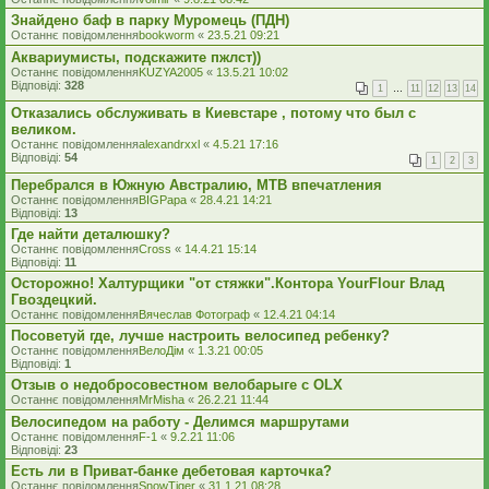
Знайдено баф в парку Муромець (ПДН)
Останнє повідомлення
bookworm
«
23.5.21 09:21
Аквариумисты, подскажите пжлст))
Останнє повідомлення
KUZYA2005
«
13.5.21 10:02
Відповіді:
328
1
…
11
12
13
14
Отказались обслуживать в Киевстаре , потому что был с
великом.
Останнє повідомлення
alexandrxxl
«
4.5.21 17:16
Відповіді:
54
1
2
3
Перебрался в Южную Австралию, MTB впечатления
Останнє повідомлення
BIGPapa
«
28.4.21 14:21
Відповіді:
13
Где найти деталюшку?
Останнє повідомлення
Cross
«
14.4.21 15:14
Відповіді:
11
Осторожно! Халтурщики "от стяжки".Контора YourFlour Влад
Гвоздецкий.
Останнє повідомлення
Вячеслав Фотограф
«
12.4.21 04:14
Посоветуй где, лучше настроить велосипед ребенку?
Останнє повідомлення
ВелоДім
«
1.3.21 00:05
Відповіді:
1
Отзыв о недобросовестном велобарыге с OLX
Останнє повідомлення
MrMisha
«
26.2.21 11:44
Велосипедом на работу - Делимся маршрутами
Останнє повідомлення
F-1
«
9.2.21 11:06
Відповіді:
23
Есть ли в Приват-банке дебетовая карточка?
Останнє повідомлення
SnowTiger
«
31.1.21 08:28