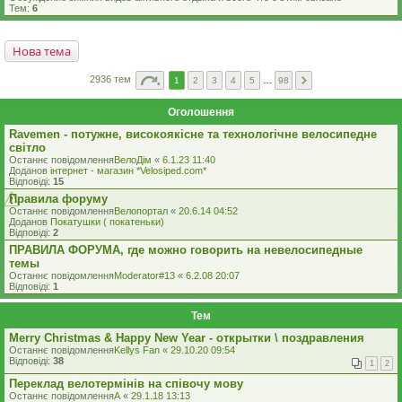
Тем:
6
Нова тема
2936 тем
1
2
3
4
5
…
98
Оголошення
Ravemen - потужне, високоякісне та технологічне велосипедне
світло
Останнє повідомлення
ВелоДім
«
6.1.23 11:40
Доданов
iнтернет - магазин *Velosiped.com*
Відповіді:
15
Правила форуму
Останнє повідомлення
Велопортал
«
20.6.14 04:52
Доданов
Покатушки ( покатеньки)
Відповіді:
2
ПРАВИЛА ФОРУМА, где можно говорить на невелосипедные
темы
Останнє повідомлення
Moderator#13
«
6.2.08 20:07
Відповіді:
1
Тем
Merry Christmas & Happy New Year - открытки \ поздравления
Останнє повідомлення
Kellys Fan
«
29.10.20 09:54
Відповіді:
38
1
2
Переклад велотермінів на співочу мову
Останнє повідомлення
A
«
29.1.18 13:13