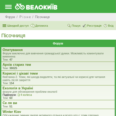
Форум
Р i з н е
Пісочниця
Швидкий доступ
Допомога
Пошук
Реєстрація
Вхід
Пісочниця
Форум
Опитування
Форум виключно для вивчення громадської думки. Можливість коментувати
вимкнена
Тем:
47
Архів старих тем
Тем:
38025
Корисні і цікаві теми
бовтанка-2. Теми, які шкода видаляти, та які актуальні чи корисні для читання
навіть після закриття
Тем:
154
Екологiя в Україні
форум для обговорення проблем екології
Підфорум:
4 колеса
Тем:
60
Се ля ви
Тем:
51
Winter Kiev
Обсуждение зимних видов активного отдыха и всего что с этим связано