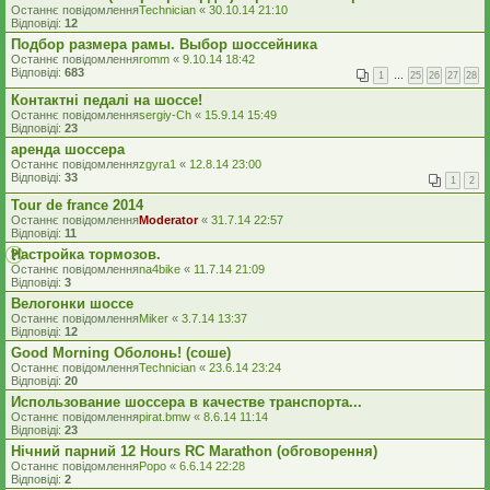
Останнє повідомлення
Technician
«
30.10.14 21:10
Відповіді:
12
Подбор размера рамы. Выбор шоссейника
Останнє повідомлення
romm
«
9.10.14 18:42
Відповіді:
683
1
…
25
26
27
28
Контактні педалі на шоссе!
Останнє повідомлення
sergiy-Ch
«
15.9.14 15:49
Відповіді:
23
аренда шоссера
Останнє повідомлення
zgyra1
«
12.8.14 23:00
Відповіді:
33
1
2
Tour de france 2014
Останнє повідомлення
Moderator
«
31.7.14 22:57
Відповіді:
11
Настройка тормозов.
Останнє повідомлення
na4bike
«
11.7.14 21:09
Відповіді:
3
Велогонки шоссе
Останнє повідомлення
Miker
«
3.7.14 13:37
Відповіді:
12
Good Morning Оболонь! (соше)
Останнє повідомлення
Technician
«
23.6.14 23:24
Відповіді:
20
Использование шоссера в качестве транспорта...
Останнє повідомлення
pirat.bmw
«
8.6.14 11:14
Відповіді:
23
Нічний парний 12 Hours RC Marathon (обговорення)
Останнє повідомлення
Popo
«
6.6.14 22:28
Відповіді:
2