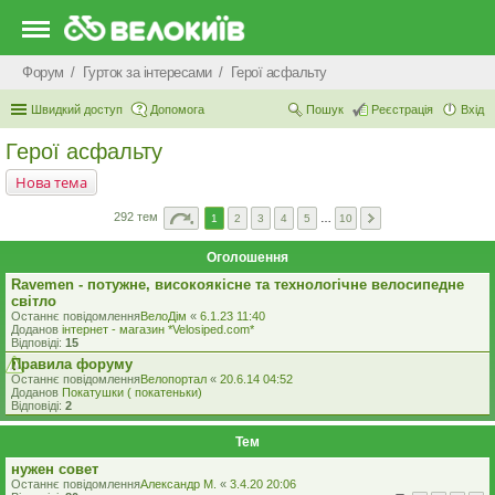
Форум
Гурток за інтересами
Герої асфальту
Швидкий доступ
Допомога
Пошук
Реєстрація
Вхід
Герої асфальту
Нова тема
292 тем
1
2
3
4
5
…
10
Оголошення
Ravemen - потужне, високоякісне та технологічне велосипедне
світло
Останнє повідомлення
ВелоДім
«
6.1.23 11:40
Доданов
iнтернет - магазин *Velosiped.com*
Відповіді:
15
Правила форуму
Останнє повідомлення
Велопортал
«
20.6.14 04:52
Доданов
Покатушки ( покатеньки)
Відповіді:
2
Тем
нужен совет
Останнє повідомлення
Александр М.
«
3.4.20 20:06