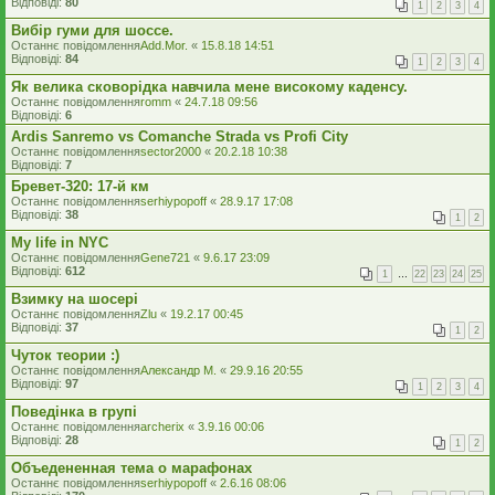
Відповіді:
80
1
2
3
4
Вибір гуми для шоссе.
Останнє повідомлення
Add.Mor.
«
15.8.18 14:51
Відповіді:
84
1
2
3
4
Як велика сковорідка навчила мене високому каденсу.
Останнє повідомлення
romm
«
24.7.18 09:56
Відповіді:
6
Ardis Sanremo vs Comanche Strada vs Profi City
Останнє повідомлення
sector2000
«
20.2.18 10:38
Відповіді:
7
Бревет-320: 17-й км
Останнє повідомлення
serhiypopoff
«
28.9.17 17:08
Відповіді:
38
1
2
My life in NYC
Останнє повідомлення
Gene721
«
9.6.17 23:09
Відповіді:
612
1
…
22
23
24
25
Взимку на шосері
Останнє повідомлення
Zlu
«
19.2.17 00:45
Відповіді:
37
1
2
Чуток теории :)
Останнє повідомлення
Александр М.
«
29.9.16 20:55
Відповіді:
97
1
2
3
4
Поведінка в групі
Останнє повідомлення
archerix
«
3.9.16 00:06
Відповіді:
28
1
2
Объедененная тема о марафонах
Останнє повідомлення
serhiypopoff
«
2.6.16 08:06