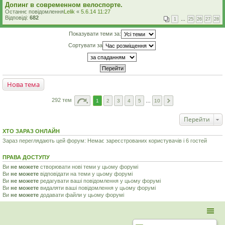
Допинг в современном велоспорте.
Останнє повідомлення
Lelik
«
5.6.14 11:27
Відповіді:
682
1
…
25
26
27
28
Показувати теми за:
Сортувати за
Нова тема
292 тем
1
2
3
4
5
…
10
Перейти
ХТО ЗАРАЗ ОНЛАЙН
Зараз переглядають цей форум: Немає зареєстрованих користувачів і 6 гостей
ПРАВА ДОСТУПУ
Ви
не можете
створювати нові теми у цьому форумі
Ви
не можете
відповідати на теми у цьому форумі
Ви
не можете
редагувати ваші повідомлення у цьому форумі
Ви
не можете
видаляти ваші повідомлення у цьому форумі
Ви
не можете
додавати файли у цьому форумі