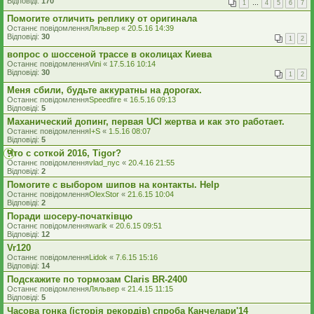
Відповіді:
170
1
…
4
5
6
7
Помогите отличить реплику от оригинала
Останнє повідомлення
Ляльвер
«
20.5.16 14:39
Відповіді:
30
1
2
вопрос о шоссеной трассе в околицах Киева
Останнє повідомлення
Vini
«
17.5.16 10:14
Відповіді:
30
1
2
Меня сбили, будьте аккуратны на дорогах.
Останнє повідомлення
Speedfire
«
16.5.16 09:13
Відповіді:
5
Маханический допинг, первая UCI жертва и как это работает.
Останнє повідомлення
I+S
«
1.5.16 08:07
Відповіді:
5
Что с соткой 2016, Tigor?
Останнє повідомлення
vlad_nyc
«
20.4.16 21:55
Відповіді:
2
Помогите с выбором шипов на контакты. Help
Останнє повідомлення
OlexStor
«
21.6.15 10:04
Відповіді:
2
Поради шосеру-початківцю
Останнє повідомлення
warik
«
20.6.15 09:51
Відповіді:
12
Vr120
Останнє повідомлення
Lidok
«
7.6.15 15:16
Відповіді:
14
Подскажите по тормозам Claris BR-2400
Останнє повідомлення
Ляльвер
«
21.4.15 11:15
Відповіді:
5
Часова гонка (історія рекордів) спроба Канчелари'14